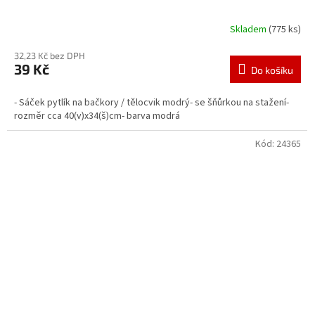
Skladem
(775 ks)
32,23 Kč bez DPH
39 Kč
Do košíku
- Sáček pytlík na bačkory / tělocvik modrý- se šňůrkou na stažení-
rozměr cca 40(v)x34(š)cm- barva modrá
Kód:
24365