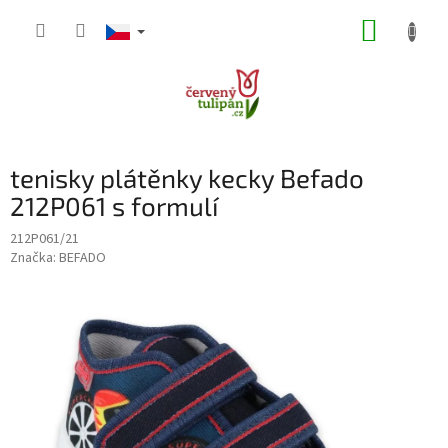
Přejít
NÁKUP
na
obsah
KOŠÍK
tenisky plátěnky kecky Befado
212P061 s formulí
212P061/21
Značka:
BEFADO