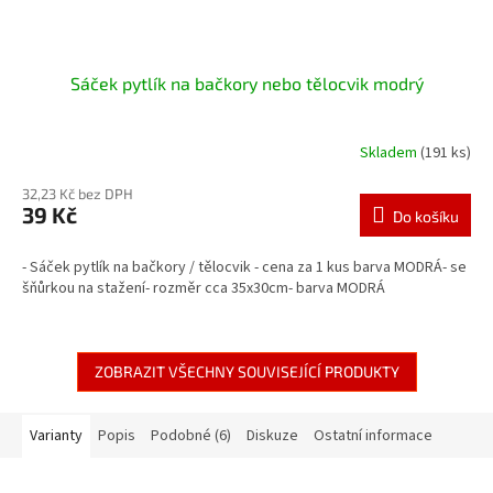
Sáček pytlík na bačkory nebo tělocvik modrý
Skladem
(191 ks)
32,23 Kč bez DPH
39 Kč
Do košíku
- Sáček pytlík na bačkory / tělocvik - cena za 1 kus barva MODRÁ- se
šňůrkou na stažení- rozměr cca 35x30cm- barva MODRÁ
ZOBRAZIT VŠECHNY SOUVISEJÍCÍ PRODUKTY
Varianty
Popis
Podobné (6)
Diskuze
Ostatní informace