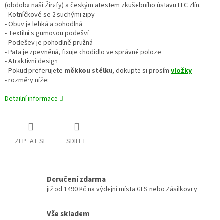
(obdoba naší Žirafy) a českým atestem zkušebního ústavu ITC Zlín.
- Kotníčkové se 2 suchými zipy
- Obuv je lehká a pohodlná
- Textilní s gumovou podešví
- Podešev je pohodlně pružná
- Pata je zpevněná, fixuje chodidlo ve správné poloze
- Atraktivní design
- Pokud preferujete
měkkou stélku
, dokupte si prosím
vložky
- rozměry níže:
Detailní informace
ZEPTAT SE
SDÍLET
Doručení zdarma
již od 1490 Kč na výdejní místa GLS nebo Zásilkovny
Vše skladem