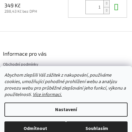
Do 
349 Kč
288,43 Kč bez DPH
Z
á
p
a
Informace pro vás
t
Obchodní podmínky
í
Vrácení/výměna/reklamace
Abychom zlepšili Váš zážitek z nakupování, používáme
Velkoobchod
cookies, umožňující pohodlné prohlížení webu a analýzu
provozu webu pro průběžné zlepšování jeho funkcí, výkonu a
použitelnosti.
Více informaci.
Vytvořil Shoptet
Nastavení
Copyright 2026
Červený Tulipán
. Všechna práva vyhrazena.
Upravit
Odmítnout
Souhlasím
nastavení cookies