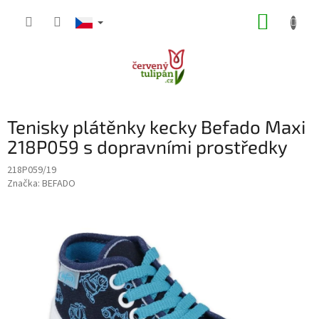
Přejít
NÁKUP
na
obsah
KOŠÍK
Tenisky plátěnky kecky Befado Maxi
218P059 s dopravními prostředky
218P059/19
Značka:
BEFADO