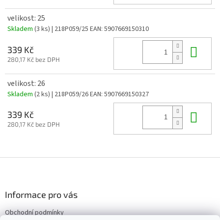
velikost: 25
Skladem
(3 ks)
| 218P059/25
EAN:
5907669150310
Do 
339 Kč
280,17 Kč bez DPH
velikost: 26
Skladem
(2 ks)
| 218P059/26
EAN:
5907669150327
Do 
339 Kč
280,17 Kč bez DPH
Z
á
p
a
Informace pro vás
t
Obchodní podmínky
í