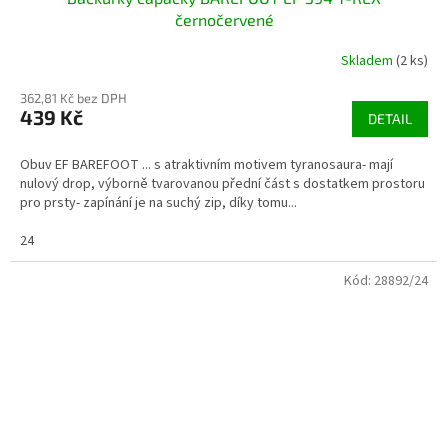
černočervené
Skladem
(2 ks)
362,81 Kč bez DPH
439 Kč
DETAIL
Obuv EF BAREFOOT ... s atraktivním motivem tyranosaura- mají
nulový drop, výborně tvarovanou přední část s dostatkem prostoru
pro prsty- zapínání je na suchý zip, díky tomu...
24
Kód:
28892/24