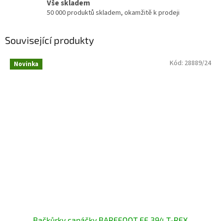
Vše skladem
50 000 produktů skladem, okamžitě k prodeji
Související produkty
Kód:
28889/24
Novinka
Bačkůrky capáčky BAREFOOT EF 394 T-REX