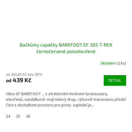
Bačkůrky capáčky BAREFOOT EF 385 T-REX
černočervené polootevřené
Skladem
(2 ks)
od 362,81 Kč bez DPH
439 Kč
od
DETAIL
Obuv EF BAREFOOT ... s atraktivním motivem tyranosaura,
otevřené, sandálkové- mají nulový drop, výborně tvarovanou přední
část s dostatkem prostoru pro prsty- zapínání je...
24
25
26