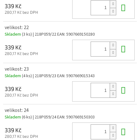
Do 
339 Kč
280,17 Kč bez DPH
velikost: 22
Skladem
(3 ks)
| 218P059/22
EAN:
5907669150280
Do 
339 Kč
280,17 Kč bez DPH
velikost: 23
Skladem
(4 ks)
| 218P059/23
EAN:
5907669015343
Do 
339 Kč
280,17 Kč bez DPH
velikost: 24
Skladem
(6 ks)
| 218P059/24
EAN:
5907669150303
Do 
339 Kč
280,17 Kč bez DPH