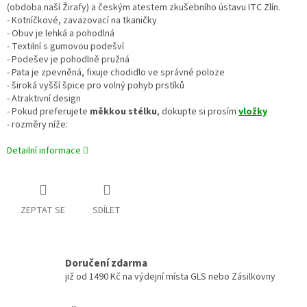
(obdoba naší Žirafy) a českým atestem zkušebního ústavu ITC Zlín.
- Kotníčkové, zavazovací na tkaničky
- Obuv je lehká a pohodlná
- Textilní s gumovou podešví
- Podešev je pohodlně pružná
- Pata je zpevněná, fixuje chodidlo ve správné poloze
- široká vyšší špice pro volný pohyb prstíků
- Atraktivní design
- Pokud preferujete
měkkou stélku
, dokupte si prosím
vložky
- rozměry níže:
Detailní informace
ZEPTAT SE
SDÍLET
Doručení zdarma
již od 1490 Kč na výdejní místa GLS nebo Zásilkovny