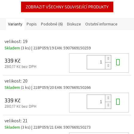
ZOBRAZIT VŠECHNY SOUVISEJÍCÍ PRODUKTY
Varianty
Popis
Podobné (6)
Diskuze
Ostatní informace
velikost: 19
Skladem
(3 ks)
| 218P059/19
EAN:
5907669150259
Do 
339 Kč
280,17 Kč bez DPH
velikost: 20
Skladem
(1 ks)
| 218P059/20
EAN:
5907669150266
Do 
339 Kč
280,17 Kč bez DPH
velikost: 21
Skladem
(3 ks)
| 218P059/21
EAN:
5907669150273