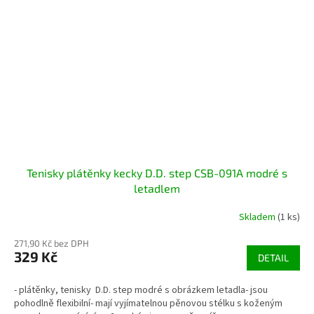
Tenisky plátěnky kecky D.D. step CSB-091A modré s
letadlem
Skladem
(1 ks)
271,90 Kč bez DPH
329 Kč
DETAIL
- plátěnky, tenisky D.D. step modré s obrázkem letadla- jsou
pohodlně flexibilní- mají vyjímatelnou pěnovou stélku s koženým