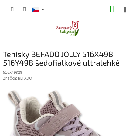
Přejít
NÁKUP
na
obsah
KOŠÍK
Tenisky BEFADO JOLLY 516X498
516Y498 šedofialkové ultralehké
516X49828
Značka:
BEFADO