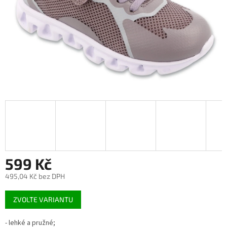
599 Kč
495,04 Kč bez DPH
Měrná
ZVOLTE VARIANTU
cena:
- lehké a pružné;