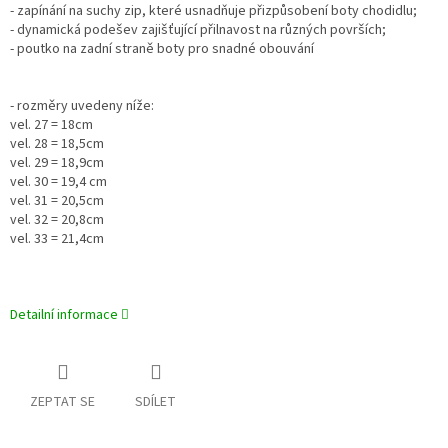
- zapínání na suchy zip, které usnadňuje přizpůsobení boty chodidlu;
- dynamická podešev zajišťující přilnavost na různých površích;
- poutko na zadní straně boty pro snadné obouvání
- rozměry uvedeny níže:
vel. 27 = 18cm
vel. 28 = 18,5cm
vel. 29 = 18,9cm
vel. 30 = 19,4 cm
vel. 31 = 20,5cm
vel. 32 = 20,8cm
vel. 33 = 21,4cm
Detailní informace
ZEPTAT SE
SDÍLET