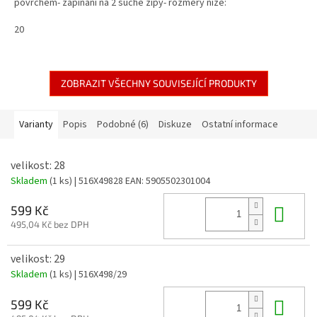
povrchem- zapínání na 2 suché zipy- rozměry níže:
20
ZOBRAZIT VŠECHNY SOUVISEJÍCÍ PRODUKTY
Varianty
Popis
Podobné (6)
Diskuze
Ostatní informace
velikost: 28
Skladem
(1 ks)
| 516X49828
EAN:
5905502301004
Do 
599 Kč
495,04 Kč bez DPH
velikost: 29
Skladem
(1 ks)
| 516X498/29
Do 
599 Kč