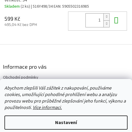
Skladem
(2 ks)
| 516Y498/34
EAN:
5905502316985
Do 
599 Kč
495,04 Kč bez DPH
Z
á
p
a
Informace pro vás
t
Obchodní podmínky
í
Vrácení/výměna/reklamace
Abychom zlepšili Váš zážitek z nakupování, používáme
Velkoobchod
cookies, umožňující pohodlné prohlížení webu a analýzu
provozu webu pro průběžné zlepšování jeho funkcí, výkonu a
použitelnosti.
Více informaci.
Vytvořil Shoptet
Nastavení