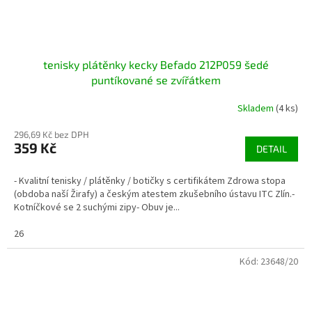
tenisky plátěnky kecky Befado 212P059 šedé
puntíkované se zvířátkem
Skladem
(4 ks)
296,69 Kč bez DPH
359 Kč
DETAIL
- Kvalitní tenisky / plátěnky / botičky s certifikátem Zdrowa stopa
(obdoba naší Žirafy) a českým atestem zkušebního ústavu ITC Zlín.-
Kotníčkové se 2 suchými zipy- Obuv je...
26
Kód:
23648/20