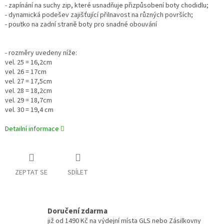
- zapínání na suchy zip, které usnadňuje přizpůsobení boty chodidlu;
- dynamická podešev zajišťující přilnavost na různých površích;
- poutko na zadní straně boty pro snadné obouvání
- rozměry uvedeny níže:
vel. 25 = 16,2cm
vel. 26 = 17cm
vel. 27 = 17,5cm
vel. 28 = 18,2cm
vel. 29 = 18,7cm
vel. 30 = 19,4 cm
Detailní informace
ZEPTAT SE
SDÍLET
Doručení zdarma
již od 1490 Kč na výdejní místa GLS nebo Zásilkovny