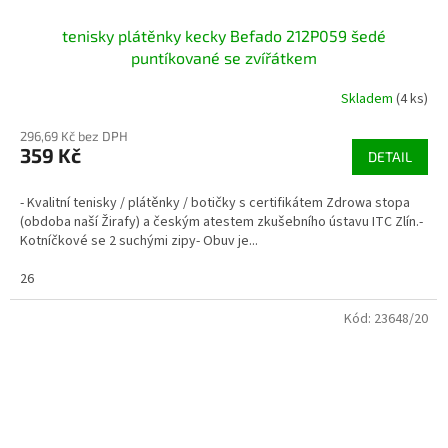
tenisky plátěnky kecky Befado 212P059 šedé
puntíkované se zvířátkem
Skladem
(4 ks)
296,69 Kč bez DPH
359 Kč
DETAIL
- Kvalitní tenisky / plátěnky / botičky s certifikátem Zdrowa stopa
(obdoba naší Žirafy) a českým atestem zkušebního ústavu ITC Zlín.-
Kotníčkové se 2 suchými zipy- Obuv je...
26
Kód:
23648/20