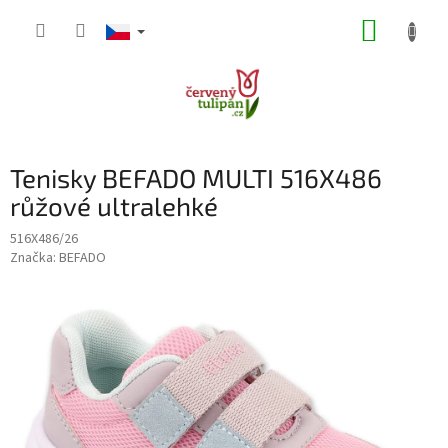
Přejít
NÁKUP
na
obsah
KOŠÍK
Tenisky BEFADO MULTI 516X486
růžové ultralehké
516X486/26
Značka:
BEFADO