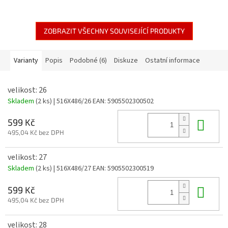
ZOBRAZIT VŠECHNY SOUVISEJÍCÍ PRODUKTY
Varianty
Popis
Podobné (6)
Diskuze
Ostatní informace
velikost: 26
Skladem
(2 ks)
| 516X486/26
EAN:
5905502300502
Do 
599 Kč
495,04 Kč bez DPH
velikost: 27
Skladem
(2 ks)
| 516X486/27
EAN:
5905502300519
Do 
599 Kč
495,04 Kč bez DPH
velikost: 28