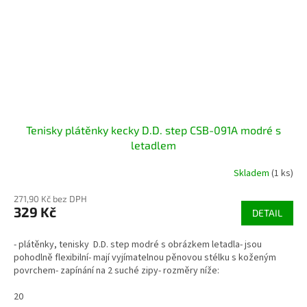
Tenisky plátěnky kecky D.D. step CSB-091A modré s
letadlem
Skladem
(1 ks)
271,90 Kč bez DPH
329 Kč
DETAIL
- plátěnky, tenisky D.D. step modré s obrázkem letadla- jsou
pohodlně flexibilní- mají vyjímatelnou pěnovou stélku s koženým
povrchem- zapínání na 2 suché zipy- rozměry níže:
20