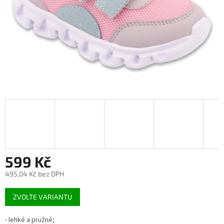
599 Kč
495,04 Kč bez DPH
Měrná
ZVOLTE VARIANTU
cena:
- lehké a pružné;