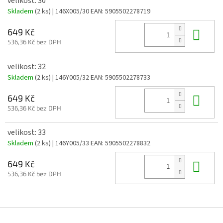
velikost: 30
Skladem
(2 ks)
| 146X005/30
EAN:
5905502278719
Do 
649 Kč
536,36 Kč bez DPH
velikost: 32
Skladem
(2 ks)
| 146Y005/32
EAN:
5905502278733
Do 
649 Kč
536,36 Kč bez DPH
velikost: 33
Skladem
(2 ks)
| 146Y005/33
EAN:
5905502278832
Do 
649 Kč
536,36 Kč bez DPH
Z