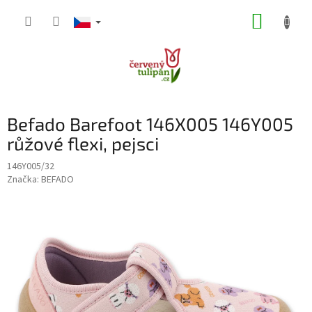
Přejít
NÁKUP
na
obsah
KOŠÍK
Befado Barefoot 146X005 146Y005
růžové flexi, pejsci
146Y005/32
Značka:
BEFADO