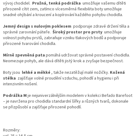
vývoj chodidel.
Pružná, tenká podrážka
umožňuje vašemu dítěti
přirozeně cítit zem, zatímco
vícesměrná flexibilita boty umožňuje
snadné ohýbání a kroucení a kopírování každého pohybu chodidla.
Jemný
design s nulovým poklesem
podporuje zdravé držení těla a
správné zarovnání páteře.
Široký prostor pro prsty
umožňuje
volnost pohybu prstů, zabraňuje vzniku tlakových bodů a podporuje
přirozené tvarování chodidla.
Mírně zpevněná pata
pomáhá udržovat správné postavení chodidla.
Neomezuje pohyb, ale dává dítěti jistý krok a zvyšuje bezpečnost.
Boty jsou
lehké a měkké
, takže nezatěžují malé nožičky.
Kožená
stélka
zajišťuje volné proudění vzduchu, pohodlí a hygienu i při
intenzivním nošení.
Podrážka M
je nejuniverzálnějším modelem v kolekci Befado Barefoot
– je navržena pro chodidla standardní šířky a různých tvarů, dokonale
se přizpůsobí
a
zajišťuje přirozené pohodlí.
Rozměry: