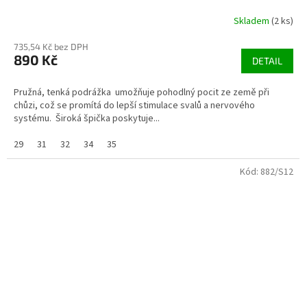
Skladem
(2 ks)
735,54 Kč bez DPH
890 Kč
DETAIL
Pružná, tenká podrážka umožňuje pohodlný pocit ze země při
chůzi, což se promítá do lepší stimulace svalů a nervového
systému. Široká špička poskytuje...
29
31
32
34
35
Kód:
882/S12