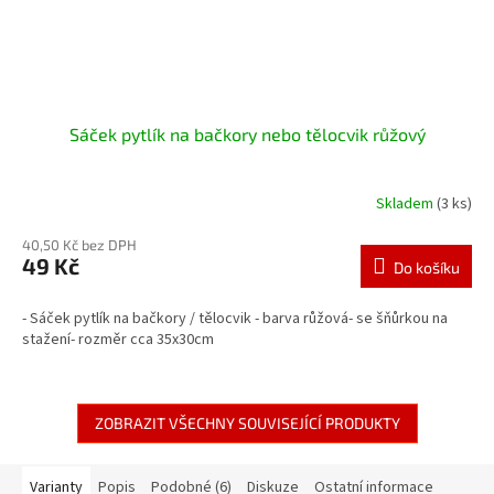
Sáček pytlík na bačkory nebo tělocvik růžový
Skladem
(3 ks)
40,50 Kč bez DPH
49 Kč
Do košíku
- Sáček pytlík na bačkory / tělocvik - barva růžová- se šňůrkou na
stažení- rozměr cca 35x30cm
ZOBRAZIT VŠECHNY SOUVISEJÍCÍ PRODUKTY
Varianty
Popis
Podobné (6)
Diskuze
Ostatní informace