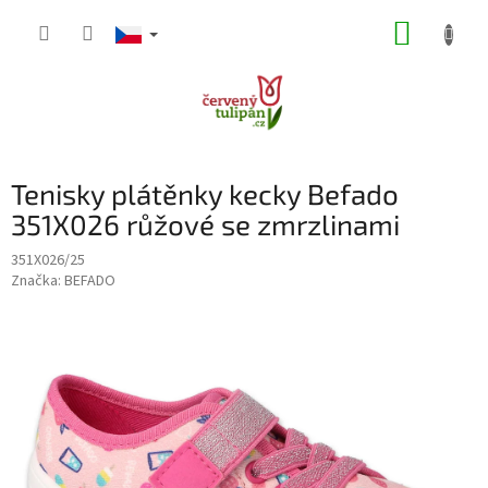
Přejít
NÁKUP
na
obsah
KOŠÍK
Tenisky plátěnky kecky Befado
351X026 růžové se zmrzlinami
351X026/25
Značka:
BEFADO