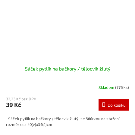
Sáček pytlík na bačkory / tělocvik žlutý
Skladem
(776 ks)
32,23 Kč bez DPH
39 Kč
Do košíku
- Sáček pytlík na bačkory / tělocvik žlutý- se šňůrkou na stažení-
rozměr cca 40(v)x34(š)cm