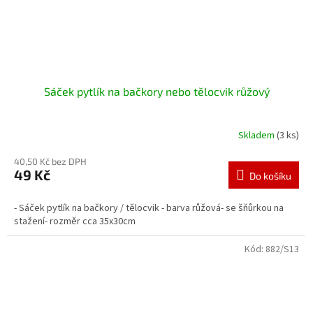
Sáček pytlík na bačkory nebo tělocvik růžový
Skladem
(3 ks)
40,50 Kč bez DPH
49 Kč
Do košíku
- Sáček pytlík na bačkory / tělocvik - barva růžová- se šňůrkou na
stažení- rozměr cca 35x30cm
Kód:
882/S13