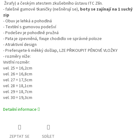
Žirafy) a českým atestem zkušebního ústavu ITC Zlín.
- falešné gumové tkaničky (nešněrují se),
boty se zajínají na 1 suchý
zip
- Obuv je lehká a pohodlná
- Textilní s gumovou podešví
- Podešev je pohodlně pružná
- Pata je zpevněná, fixuje chodidlo ve správné poloze
- Atraktivní design
- Preferujete-li měkký došlap, LZE PŘIKOUPIT PĚNOVÉ VLOŽKY
- rozměry níže:
Vnitřní rozměr:
vel. 25 = 16,2cm
vel. 26 = 16,8cm
vel. 27 = 17,5cm
vel. 28 = 18,1cm
vel. 29 = 18,7cm
vel. 30 = 19,3cm
Detailní informace
ZEPTAT SE
SDÍLET