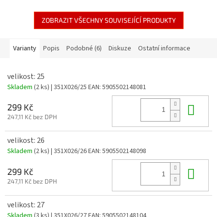
ZOBRAZIT VŠECHNY SOUVISEJÍCÍ PRODUKTY
Varianty
Popis
Podobné (6)
Diskuze
Ostatní informace
velikost: 25
Skladem
(2 ks)
| 351X026/25
EAN:
5905502148081
Do 
299 Kč
247,11 Kč bez DPH
velikost: 26
Skladem
(2 ks)
| 351X026/26
EAN:
5905502148098
Do 
299 Kč
247,11 Kč bez DPH
velikost: 27
Skladem
(3 ks)
| 351X026/27
EAN:
5905502148104