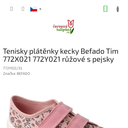
Přejít
NÁKUP
na
obsah
KOŠÍK
Tenisky plátěnky kecky Befado Tim
772X021 772Y021 růžové s pejsky
772Y021/31
Značka:
BEFADO