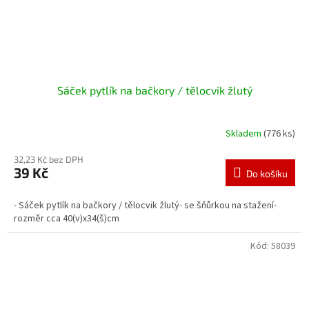
Sáček pytlík na bačkory / tělocvik žlutý
Skladem
(776 ks)
32,23 Kč bez DPH
39 Kč
Do košíku
- Sáček pytlík na bačkory / tělocvik žlutý- se šňůrkou na stažení-
rozměr cca 40(v)x34(š)cm
Kód:
58039