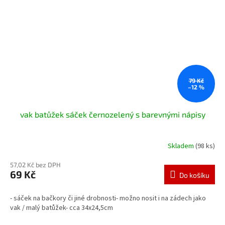
79 Kč
–12 %
vak batůžek sáček černozelený s barevnými nápisy
Skladem
(98 ks)
57,02 Kč bez DPH
69 Kč
Do košíku
- sáček na bačkory či jiné drobnosti- možno nosit i na zádech jako
vak / malý batůžek- cca 34x24,5cm