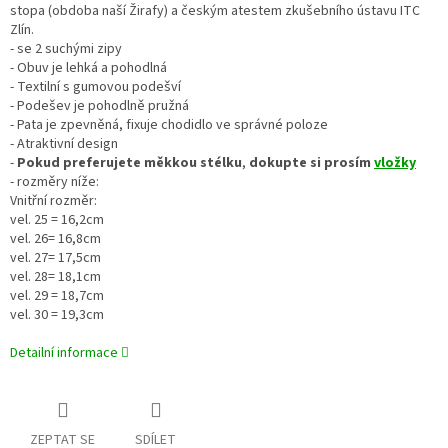
stopa (obdoba naší Žirafy) a českým atestem zkušebního ústavu ITC
Zlín.
- se 2 suchými zipy
- Obuv je lehká a pohodlná
- Textilní s gumovou podešví
- Podešev je pohodlně pružná
- Pata je zpevněná, fixuje chodidlo ve správné poloze
- Atraktivní design
-
Pokud preferujete
měkkou stélku
,
dokupte si prosím
vložky
- rozměry níže:
Vnitřní rozměr:
vel. 25 = 16,2cm
vel. 26= 16,8cm
vel. 27= 17,5cm
vel. 28= 18,1cm
vel. 29 = 18,7cm
vel. 30 = 19,3cm
Detailní informace
ZEPTAT SE
SDÍLET