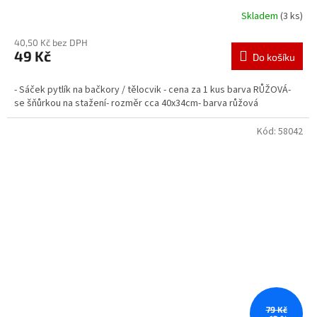
Skladem
(3 ks)
40,50 Kč bez DPH
49 Kč
Do košíku
- Sáček pytlík na bačkory / tělocvik - cena za 1 kus barva RŮŽOVÁ-
se šňůrkou na stažení- rozměr cca 40x34cm- barva růžová
Kód:
58042
79 Kč