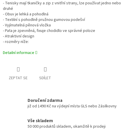
- Tenisky mají tkaničky a zip z vnitřní strany, lze používat jedno nebo
druhé
- Obuv je lehká a pohodlná
- Textilní s pohodlně pružnou gumovou podešví
- Vyjímatelná pěnová vložka
- Pata je zpevněná, fixuje chodidlo ve správné poloze
- Atraktivní design
- rozměry níže:
Detailní informace
ZEPTAT SE
SDÍLET
Doručení zdarma
již od 1490 Kč na výdejní místa GLS nebo Zásilkovny
Vše skladem
50 000 produktů skladem, okamžitě k prodeji