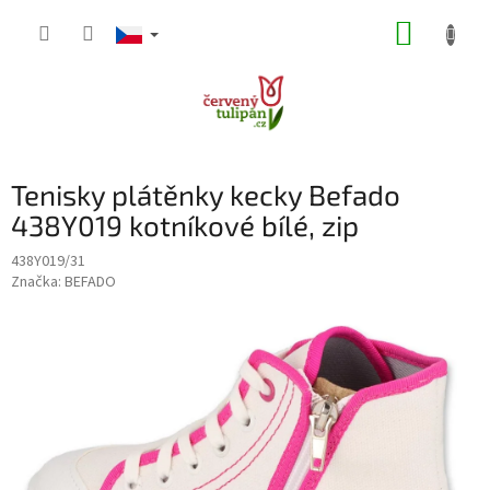
Přejít
NÁKUP
na
obsah
KOŠÍK
Tenisky plátěnky kecky Befado
438Y019 kotníkové bílé, zip
438Y019/31
Značka:
BEFADO