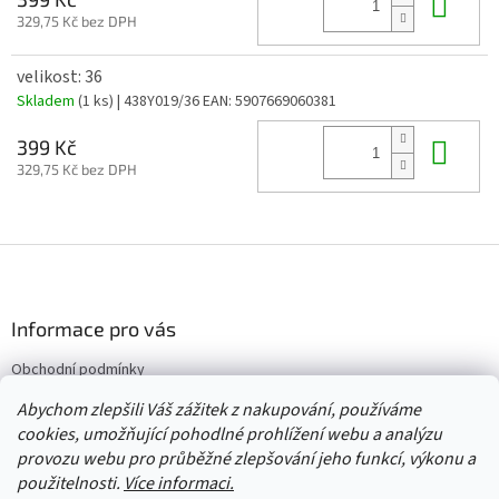
Do 
329,75 Kč bez DPH
velikost: 36
Skladem
(1 ks)
| 438Y019/36
EAN:
5907669060381
Do 
399 Kč
329,75 Kč bez DPH
Z
á
p
a
Informace pro vás
t
Obchodní podmínky
í
Vrácení/výměna/reklamace
Abychom zlepšili Váš zážitek z nakupování, používáme
Velkoobchod
cookies, umožňující pohodlné prohlížení webu a analýzu
provozu webu pro průběžné zlepšování jeho funkcí, výkonu a
použitelnosti.
Více informaci.