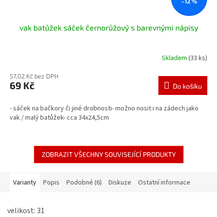
–12 %
vak batůžek sáček černorůžový s barevnými nápisy
Skladem
(33 ks)
57,02 Kč bez DPH
69 Kč
Do košíku
- sáček na bačkory či jiné drobnosti- možno nosit i na zádech jako
vak / malý batůžek- cca 34x24,5cm
ZOBRAZIT VŠECHNY SOUVISEJÍCÍ PRODUKTY
Varianty
Popis
Podobné (6)
Diskuze
Ostatní informace
velikost: 31