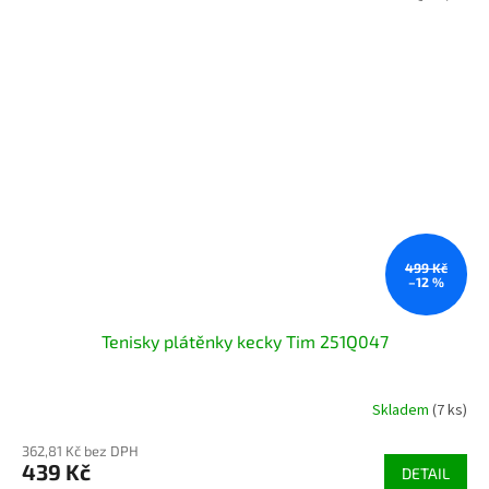
499 Kč
–12 %
Tenisky plátěnky kecky Tim 251Q047
Skladem
(7 ks)
362,81 Kč bez DPH
439 Kč
DETAIL