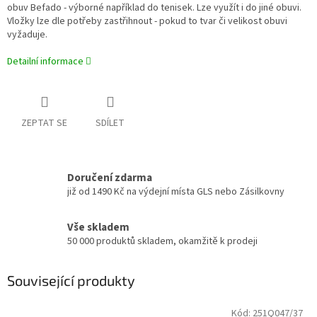
obuv Befado - výborné například do tenisek. Lze využít i do jiné obuvi.
Vložky lze dle potřeby zastřihnout - pokud to tvar či velikost obuvi
vyžaduje.
Detailní informace
ZEPTAT SE
SDÍLET
Doručení zdarma
již od 1490 Kč na výdejní místa GLS nebo Zásilkovny
Vše skladem
50 000 produktů skladem, okamžitě k prodeji
Související produkty
Kód:
251Q047/37