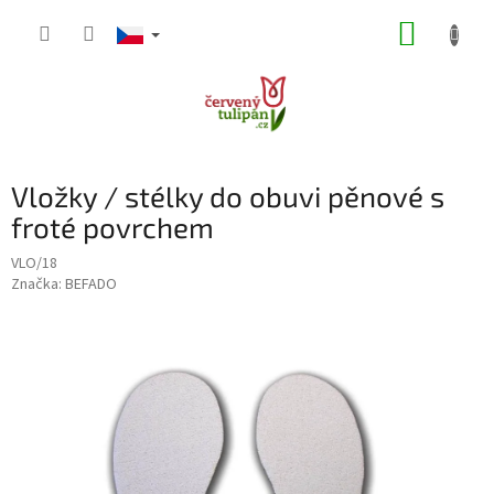
Přejít
NÁKUP
na
obsah
KOŠÍK
Vložky / stélky do obuvi pěnové s
froté povrchem
VLO/18
Značka:
BEFADO