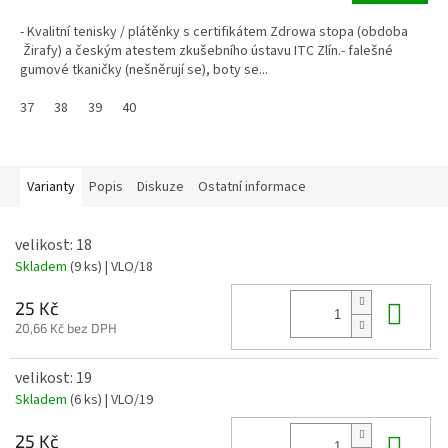
- Kvalitní tenisky / plátěnky s certifikátem Zdrowa stopa (obdoba
Žirafy) a českým atestem zkušebního ústavu ITC Zlín.- falešné
gumové tkaničky (nešněrují se), boty se...
37
38
39
40
Varianty
Popis
Diskuze
Ostatní informace
velikost: 18
Skladem
(9 ks)
| VLO/18
Do 
25 Kč
20,66 Kč bez DPH
velikost: 19
Skladem
(6 ks)
| VLO/19
Do 
25 Kč