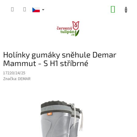
Přejít
NÁKUP
na
obsah
KOŠÍK
Holínky gumáky sněhule Demar
Mammut - S H1 stříbrné
17220/24/25
Značka:
DEMAR