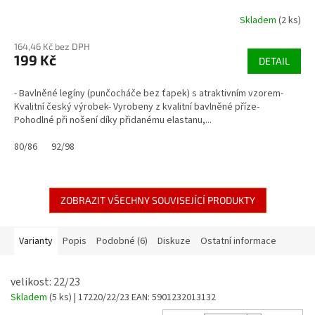
Skladem
(2 ks)
164,46 Kč bez DPH
199 Kč
DETAIL
- Bavlněné legíny (punčocháče bez ťapek) s atraktivním vzorem-
Kvalitní český výrobek- Vyrobeny z kvalitní bavlněné příze-
Pohodlné při nošení díky přidanému elastanu,...
80/86
92/98
ZOBRAZIT VŠECHNY SOUVISEJÍCÍ PRODUKTY
Varianty
Popis
Podobné (6)
Diskuze
Ostatní informace
velikost: 22/23
Skladem
(5 ks)
| 17220/22/23
EAN:
5901232013132