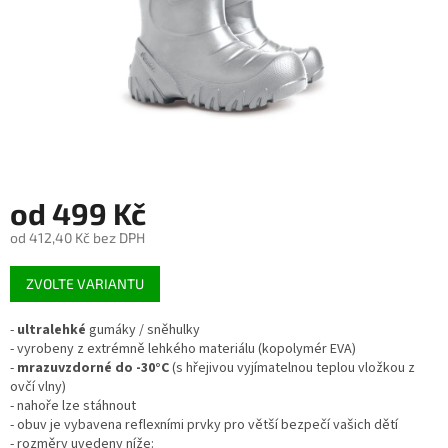
od
499 Kč
od
412,40 Kč
bez DPH
Měrná
ZVOLTE VARIANTU
cena:
-
ultralehké
gumáky / sněhulky
- vyrobeny z extrémně lehkého materiálu (kopolymér EVA)
-
mrazuvzdorné do -30°C
(s hřejivou vyjímatelnou teplou vložkou z
ovčí vlny)
- nahoře lze stáhnout
- obuv je vybavena reflexními prvky pro větší bezpečí vašich dětí
- rozměry uvedeny níže: