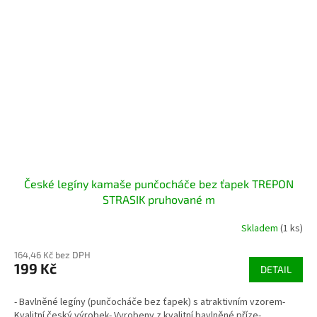
České legíny kamaše punčocháče bez ťapek TREPON
STRASIK pruhované m
Skladem
(1 ks)
164,46 Kč bez DPH
199 Kč
DETAIL
- Bavlněné legíny (punčocháče bez ťapek) s atraktivním vzorem-
Kvalitní český výrobek- Vyrobeny z kvalitní bavlněné příze-