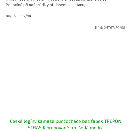
Pohodlné při nošení díky přidanému elastanu,...
80/86
92/98
Kód:
24767/92/98
České legíny kamaše punčocháče bez ťapek TREPON
STRASIK pruhované tm. šedá modrá