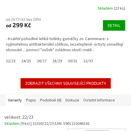
Skladem
(23 ks)
od 247,11 Kč bez DPH
299 Kč
od
DETAIL
- Kvalitní pohodlné lehké holínky gumáčky zn. Camminare- s
vyjímatelnou antibakteriální stélkou, nezateplené- úchyty usnadňují
obouvání ... pomocí "oušek" zvládnou obutí i malé...
22/23
24/25
26/27
28/29
30/31
32/33
ZOBRAZIT VŠECHNY SOUVISEJÍCÍ PRODUKTY
Varianty
Popis
Podobné (6)
Diskuze
Ostatní informace
velikost: 22/23
Skladem
(9 ks)
| 32330/22/23
EAN:
5901232046161