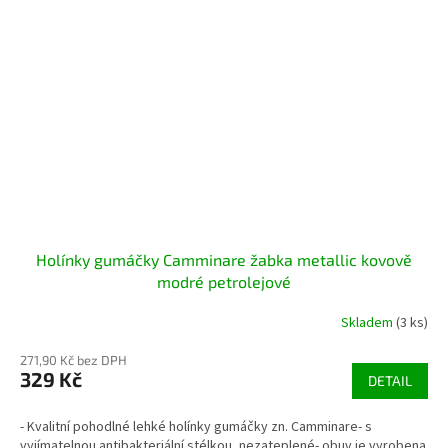
Holínky gumáčky Camminare žabka metallic kovově
modré petrolejové
Skladem
(3 ks)
271,90 Kč bez DPH
329 Kč
DETAIL
- Kvalitní pohodlné lehké holínky gumáčky zn. Camminare- s
vyjímatelnou antibakteriální stélkou, nezateplené- obuv je vyrobena