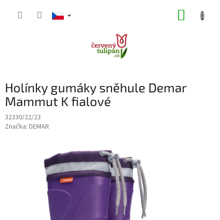
Přejít
NÁKUP
na
obsah
KOŠÍK
Holínky gumáky sněhule Demar
Mammut K fialové
32330/22/23
Značka:
DEMAR