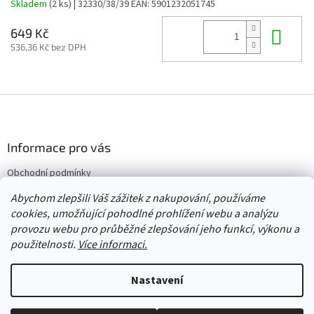
Skladem
(2 ks)
| 32330/38/39
EAN:
5901232051745
Do 
649 Kč
536,36 Kč bez DPH
Z
á
p
a
Informace pro vás
t
Obchodní podmínky
í
Vrácení/výměna/reklamace
Abychom zlepšili Váš zážitek z nakupování, používáme
Velkoobchod
cookies, umožňující pohodlné prohlížení webu a analýzu
provozu webu pro průběžné zlepšování jeho funkcí, výkonu a
použitelnosti.
Více informaci.
Vytvořil Shoptet
Nastavení
Copyright 2026
Červený Tulipán
. Všechna práva vyhrazena.
Upravit