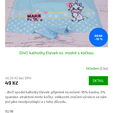
r
u
o
k
d
t
u
ů
k
t
ů
59 Kč
–16 %
Dívčí kalhotky Elevek sv. modré s kočkou
Skladem
(1 ks)
40,50 Kč bez DPH
DETAIL
49 Kč
- dívčí spodní kalhotky Elevek- příjemné na nošení- 95% bavlna, 5%
spandex- atraktivní motiv kočky- velikostní značení výrobce se nám
jeví jako neodpovídající a z toho důvodu...
92/98