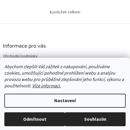
1
položek celkem
O
v
l
Z
á
á
d
p
a
a
Informace pro vás
c
t
í
Obchodní podmínky
í
p
Vrácení/výměna/reklamace
r
Abychom zlepšili Váš zážitek z nakupování, používáme
v
Velkoobchod
cookies, umožňující pohodlné prohlížení webu a analýzu
k
provozu webu pro průběžné zlepšování jeho funkcí, výkonu a
y
použitelnosti.
Více informaci.
v
ý
Vytvořil Shoptet
p
Nastavení
i
s
u
Copyright 2026
Červený Tulipán
. Všechna práva vyhrazena.
Upravit
Odmítnout
Souhlasím
nastavení cookies
Vše skladem, zboží odesíláme každý pracovní den.