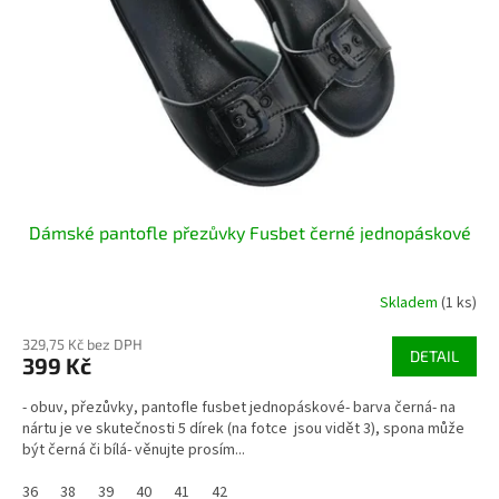
r
u
o
k
d
t
u
ů
k
t
ů
Dámské pantofle přezůvky Fusbet černé jednopáskové
Skladem
(1 ks)
329,75 Kč bez DPH
DETAIL
399 Kč
- obuv, přezůvky, pantofle fusbet jednopáskové- barva černá- na
nártu je ve skutečnosti 5 dírek (na fotce jsou vidět 3), spona může
být černá či bílá- věnujte prosím...
36
38
39
40
41
42