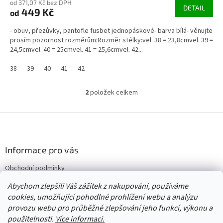
od 371,07 Kč bez DPH
DETAIL
449 Kč
od
- obuv, přezůvky, pantofle fusbet jednopáskové- barva bílá- věnujte
prosím pozornost rozměrům:Rozměr stélky:vel. 38 = 23,8cmvel. 39 =
24,5cmvel. 40 = 25cmvel. 41 = 25,6cmvel. 42...
38
39
40
41
42
2
položek celkem
O
v
l
Z
á
á
d
p
a
a
Informace pro vás
c
t
í
Obchodní podmínky
í
p
Vrácení/výměna/reklamace
r
Abychom zlepšili Váš zážitek z nakupování, používáme
v
Velkoobchod
cookies, umožňující pohodlné prohlížení webu a analýzu
k
provozu webu pro průběžné zlepšování jeho funkcí, výkonu a
y
použitelnosti.
Více informaci.
v