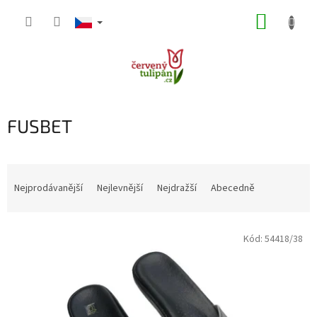
Přejít
NÁKUP
na
obsah
KOŠÍK
FUSBET
Ř
a
Nejprodávanější
Nejlevnější
Nejdražší
Abecedně
z
e
V
n
Kód:
54418/38
ý
í
p
p
i
r
s
o
p
d