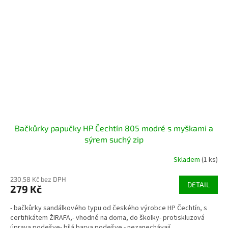
Bačkůrky papučky HP Čechtín 805 modré s myškami a
sýrem suchý zip
Skladem
(1 ks)
230,58 Kč bez DPH
DETAIL
279 Kč
- bačkůrky sandálkového typu od českého výrobce HP Čechtín, s
certifikátem ŽIRAFA,- vhodné na doma, do školky- protiskluzová
úprava podešve- bílá barva podešve - nezanechávají...