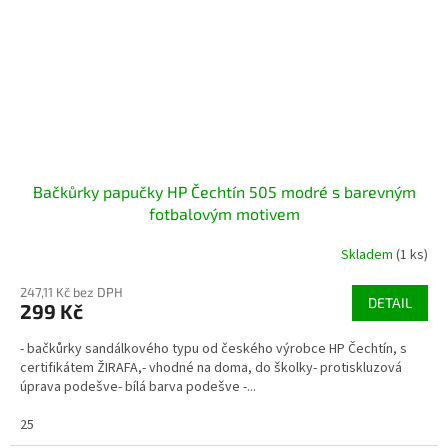
Bačkůrky papučky HP Čechtín 505 modré s barevným
fotbalovým motivem
Skladem
(1 ks)
247,11 Kč bez DPH
DETAIL
299 Kč
- bačkůrky sandálkového typu od českého výrobce HP Čechtín, s
certifikátem ŽIRAFA,- vhodné na doma, do školky- protiskluzová
úprava podešve- bílá barva podešve -...
25