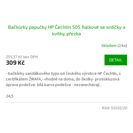
Bačkůrky papučky HP Čechtín 505 fialkové se srdíčky a
kvítky, přezka
Skladem
(2 ks)
255,37 Kč bez DPH
DETAIL
309 Kč
- bačkůrky sandálkového typu od českého výrobce HP Čechtín, s
certifikátem ŽIRAFA,- vhodné na doma, do školky- protiskluzová
úprava podešve- bílá barva podešve - nezanechávají...
24,5
Kód:
53102/20