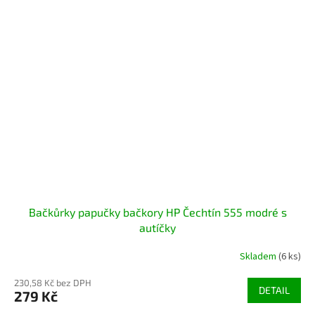
Bačkůrky papučky bačkory HP Čechtín 555 modré s
autíčky
Skladem
(6 ks)
230,58 Kč bez DPH
DETAIL
279 Kč