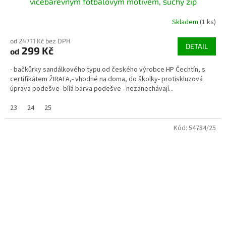
vícebarevným fotbalovým motivem, suchý zip
Skladem
(1 ks)
od 247,11 Kč bez DPH
DETAIL
299 Kč
od
- bačkůrky sandálkového typu od českého výrobce HP Čechtín, s
certifikátem ŽIRAFA,- vhodné na doma, do školky- protiskluzová
úprava podešve- bílá barva podešve - nezanechávají...
23
24
25
Kód:
54784/25