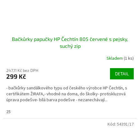
Bačkůrky papučky HP Čechtín 805 červené s pejsky,
suchý zip
Skladem
(1 ks)
247,11 Kč bez DPH
DETAIL
299 Kč
- bačkůrky sandálkového typu od českého výrobce HP Čechtín, s
certifikátem ŽIRAFA,- vhodné na doma, do školky- protiskluzová
úprava podešve- bílá barva podešve - nezanechávají...
25
Kód:
54391/17