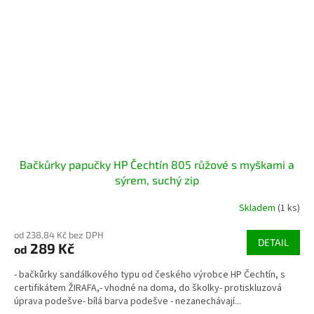
Bačkůrky papučky HP Čechtín 805 růžové s myškami a
sýrem, suchý zip
Skladem
(1 ks)
od 238,84 Kč bez DPH
DETAIL
289 Kč
od
- bačkůrky sandálkového typu od českého výrobce HP Čechtín, s
certifikátem ŽIRAFA,- vhodné na doma, do školky- protiskluzová
úprava podešve- bílá barva podešve - nezanechávají...