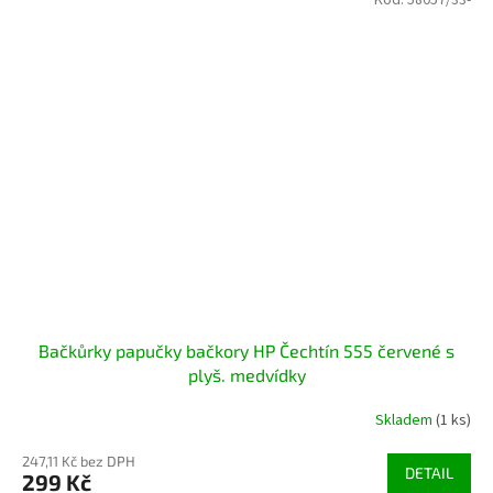
Kód:
58057/33-
Bačkůrky papučky bačkory HP Čechtín 555 červené s
plyš. medvídky
Skladem
(1 ks)
247,11 Kč bez DPH
DETAIL
299 Kč