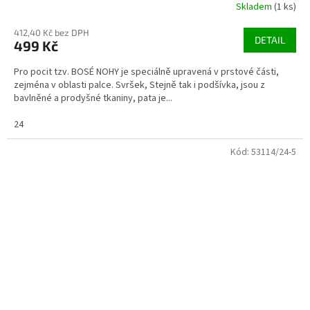
Skladem
(1 ks)
412,40 Kč bez DPH
DETAIL
499 Kč
Pro pocit tzv. BOSÉ NOHY je speciálně upravená v prstové části,
zejména v oblasti palce. Svršek, Stejně tak i podšívka, jsou z
bavlněné a prodyšné tkaniny, pata je...
24
Kód:
53114/24-5