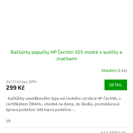
Bačkůrky papučky HP Čechtín 505 modré s autíčky a
značkami
Skladem
(1 ks)
247,11 Kč bez DPH
DETAIL
299 Kč
- bačkůrky sandálkového typu od českého výrobce HP Čechtín, s
certifikátem ŽIRAFA,- vhodné na doma, do školky- protiskluzová
úprava podešve- bílá barva podešve -...
19