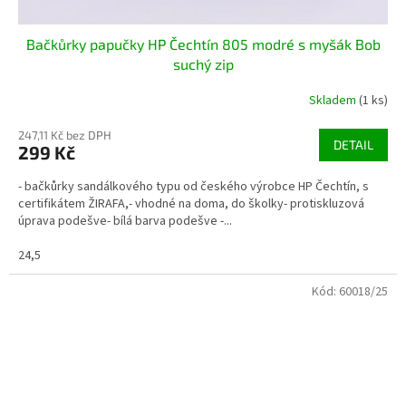
Bačkůrky papučky HP Čechtín 805 modré s myšák Bob
suchý zip
Skladem
(1 ks)
247,11 Kč bez DPH
DETAIL
299 Kč
- bačkůrky sandálkového typu od českého výrobce HP Čechtín, s
certifikátem ŽIRAFA,- vhodné na doma, do školky- protiskluzová
úprava podešve- bílá barva podešve -...
24,5
Kód:
60018/25