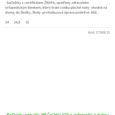
- bačkůrky s certifikátem ŽIRAFA, opatřeny zdravotním
ortopedickým klenkem, který brání vzniku ploché nohy- vhodné na
doma, do školky, školy- protiskluzová úprava podešve- bílá...
24
24,5
25
Kód:
57369/25
Bačkůrky papučky HP Čechtín 505 s jednorožci a duhou