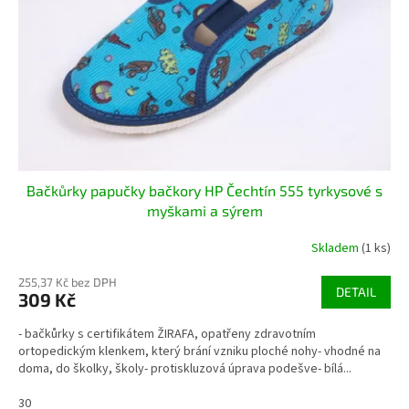
r
u
o
k
d
t
u
ů
k
t
ů
Bačkůrky papučky bačkory HP Čechtín 555 tyrkysové s
myškami a sýrem
Skladem
(1 ks)
255,37 Kč bez DPH
DETAIL
309 Kč
- bačkůrky s certifikátem ŽIRAFA, opatřeny zdravotním
ortopedickým klenkem, který brání vzniku ploché nohy- vhodné na
doma, do školky, školy- protiskluzová úprava podešve- bílá...
30