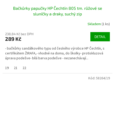
Bačkůrky papučky HP Čechtín 805 tm. růžové se
sluníčky a draky, suchý zip
Skladem
(1 ks)
238,84 Kč bez DPH
DETAIL
289 Kč
- bačkůrky sandálkového typu od českého výrobce HP Čechtín, s
certifikátem ŽIRAFA,- vhodné na doma, do školky- protiskluzová
úprava podešve- bílá barva podešve - nezanechávají...
19
21
22
Kód:
58264/19