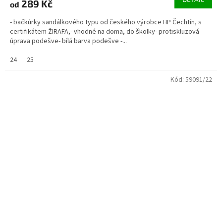
289 Kč
od
- bačkůrky sandálkového typu od českého výrobce HP Čechtín, s
certifikátem ŽIRAFA,- vhodné na doma, do školky- protiskluzová
úprava podešve- bílá barva podešve -...
24
25
Kód:
59091/22