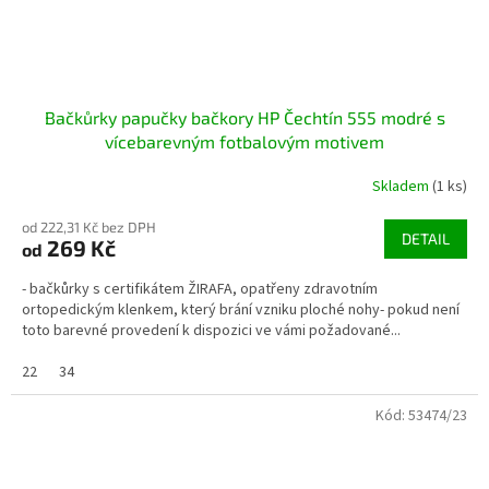
Bačkůrky papučky bačkory HP Čechtín 555 modré s
vícebarevným fotbalovým motivem
Skladem
(1 ks)
od 222,31 Kč bez DPH
DETAIL
269 Kč
od
- bačkůrky s certifikátem ŽIRAFA, opatřeny zdravotním
ortopedickým klenkem, který brání vzniku ploché nohy- pokud není
toto barevné provedení k dispozici ve vámi požadované...
22
34
Kód:
53474/23