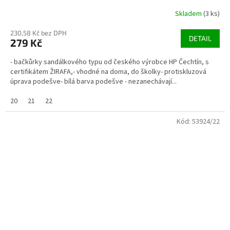
Skladem
(3 ks)
230,58 Kč bez DPH
DETAIL
279 Kč
- bačkůrky sandálkového typu od českého výrobce HP Čechtín, s
certifikátem ŽIRAFA,- vhodné na doma, do školky- protiskluzová
úprava podešve- bílá barva podešve - nezanechávají...
20
21
22
Kód:
53924/22