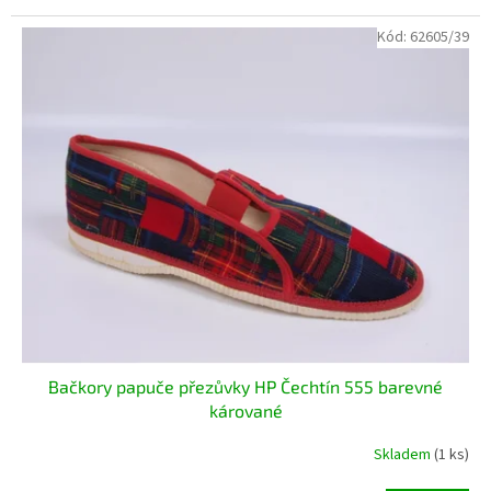
Kód:
62605/39
Bačkory papuče přezůvky HP Čechtín 555 barevné
kárované
Skladem
(1 ks)