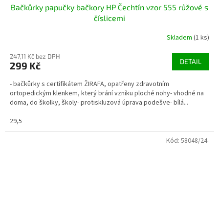
Bačkůrky papučky bačkory HP Čechtín vzor 555 růžové s
číslicemi
Skladem
(1 ks)
247,11 Kč bez DPH
DETAIL
299 Kč
- bačkůrky s certifikátem ŽIRAFA, opatřeny zdravotním
ortopedickým klenkem, který brání vzniku ploché nohy- vhodné na
doma, do školky, školy- protiskluzová úprava podešve- bílá...
29,5
Kód:
58048/24-