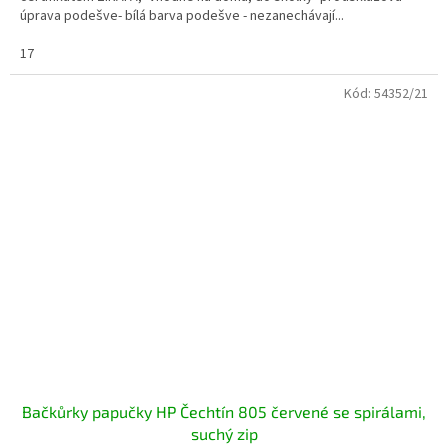
úprava podešve- bílá barva podešve - nezanechávají...
17
Kód:
54352/21
Bačkůrky papučky HP Čechtín 805 červené se spirálami,
suchý zip