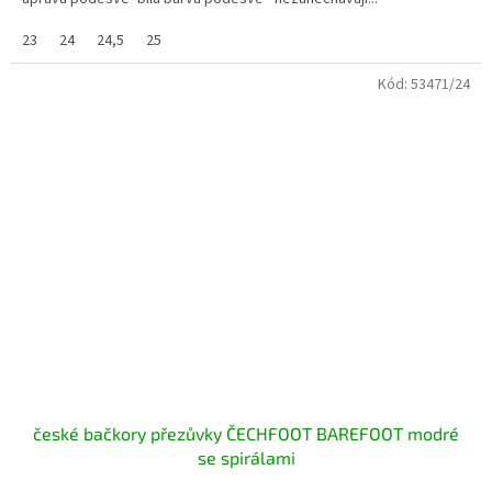
23
24
24,5
25
Kód:
53471/24
české bačkory přezůvky ČECHFOOT BAREFOOT modré
se spirálami