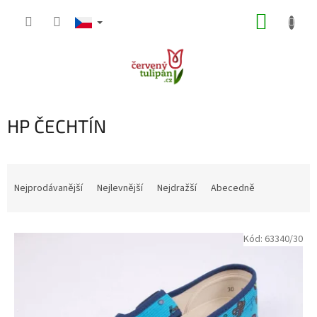
Přejít
NÁKUP
na
obsah
KOŠÍK
HP ČECHTÍN
Ř
a
Nejprodávanější
Nejlevnější
Nejdražší
Abecedně
z
e
V
n
Kód:
63340/30
ý
í
p
p
i
r
s
o
p
d