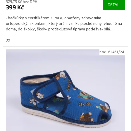
329,75 Kč bez DPH
DETAIL
399 Kč
- bačkůrky s certifikátem ŽIRAFA, opatřeny zdravotním
ortopedickým klenkem, který brání vzniku ploché nohy- vhodné na
doma, do školky, školy- protiskluzová úprava podešve- bílá...
39
Kód:
61461/24-