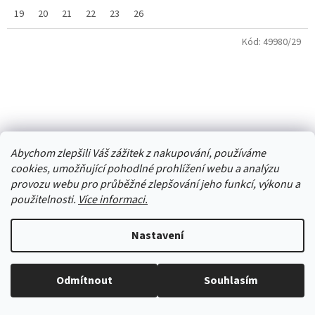
19
20
21
22
23
26
Kód:
49980/29
Abychom zlepšili Váš zážitek z nakupování, používáme
cookies, umožňující pohodlné prohlížení webu a analýzu
provozu webu pro průběžné zlepšování jeho funkcí, výkonu a
použitelnosti.
Více informaci.
Nastavení
české bačkory přezůvky ČECHFOOT BAREFOOT růžové
Odmítnout
Souhlasím
se srdíčky
Vše skladem, zboží odesíláme každý pracovní den.
Skladem
(3 ks)