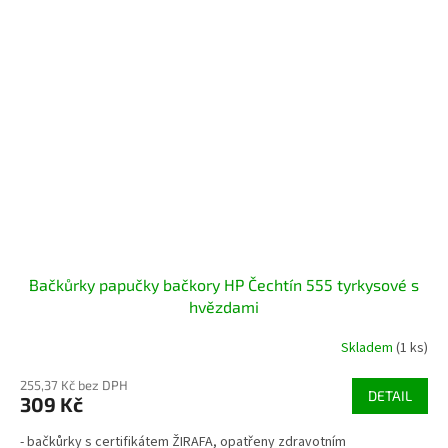
Bačkůrky papučky bačkory HP Čechtín 555 tyrkysové s
hvězdami
Skladem
(1 ks)
255,37 Kč bez DPH
DETAIL
309 Kč
- bačkůrky s certifikátem ŽIRAFA, opatřeny zdravotním