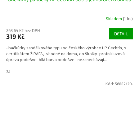
Skladem
(1 ks)
263,64 Kč bez DPH
DETAIL
319 Kč
- bačkůrky sandálkového typu od českého výrobce HP Čechtín, s
certifikátem ŽIRAFA,- vhodné na doma, do školky- protiskluzová
úprava podešve- bílá barva podešve - nezanechávají...
25
Kód:
56882/20-