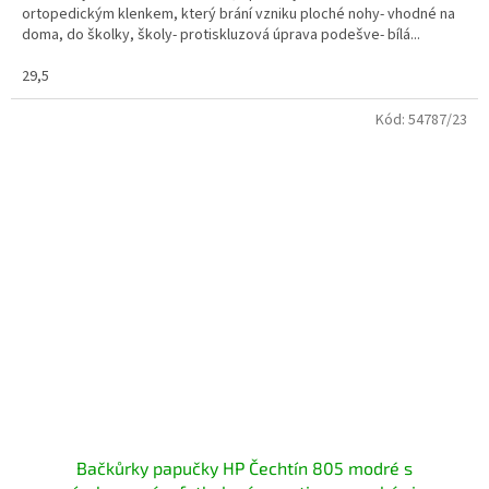
ortopedickým klenkem, který brání vzniku ploché nohy- vhodné na
doma, do školky, školy- protiskluzová úprava podešve- bílá...
29,5
Kód:
54787/23
Bačkůrky papučky HP Čechtín 805 modré s