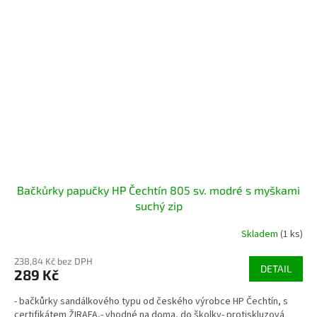
Bačkůrky papučky HP Čechtín 805 sv. modré s myškami
suchý zip
Skladem
(1 ks)
238,84 Kč bez DPH
DETAIL
289 Kč
- bačkůrky sandálkového typu od českého výrobce HP Čechtín, s
certifikátem ŽIRAFA,- vhodné na doma, do školky- protiskluzová