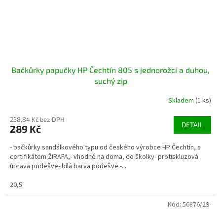
Bačkůrky papučky HP Čechtín 805 s jednorožci a duhou,
suchý zip
Skladem
(1 ks)
238,84 Kč bez DPH
DETAIL
289 Kč
- bačkůrky sandálkového typu od českého výrobce HP Čechtín, s
certifikátem ŽIRAFA,- vhodné na doma, do školky- protiskluzová
úprava podešve- bílá barva podešve -...
20,5
Kód:
56876/29-