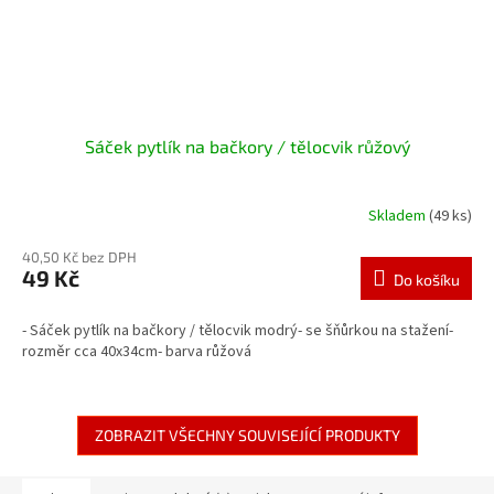
Sáček pytlík na bačkory / tělocvik růžový
Skladem
(49 ks)
40,50 Kč bez DPH
49 Kč
Do košíku
- Sáček pytlík na bačkory / tělocvik modrý- se šňůrkou na stažení-
rozměr cca 40x34cm- barva růžová
ZOBRAZIT VŠECHNY SOUVISEJÍCÍ PRODUKTY