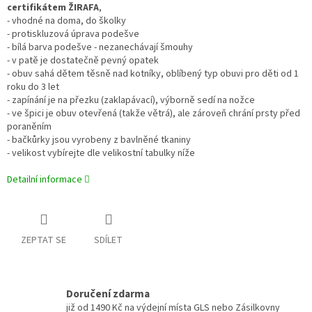
certifikátem ŽIRAFA
,
- vhodné na doma, do školky
- protiskluzová úprava podešve
- bílá barva podešve - nezanechávají šmouhy
- v patě je dostatečně pevný opatek
- obuv sahá dětem těsně nad kotníky, oblíbený typ obuvi pro děti od 1
roku do 3 let
- zapínání je na přezku (zaklapávací), výborně sedí na nožce
- ve špici je obuv otevřená (takže větrá), ale zároveň chrání prsty před
poraněním
- bačkůrky jsou vyrobeny z bavlněné tkaniny
- velikost vybírejte dle velikostní tabulky níže
Detailní informace
ZEPTAT SE
SDÍLET
Doručení zdarma
již od 1490 Kč na výdejní místa GLS nebo Zásilkovny