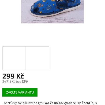
299 Kč
247,11 Kč bez DPH
Měrná
ZVOLTE VARIANTU
cena:
- bačkůrky sandálkového typu
od českého výrobce HP Čechtín, s