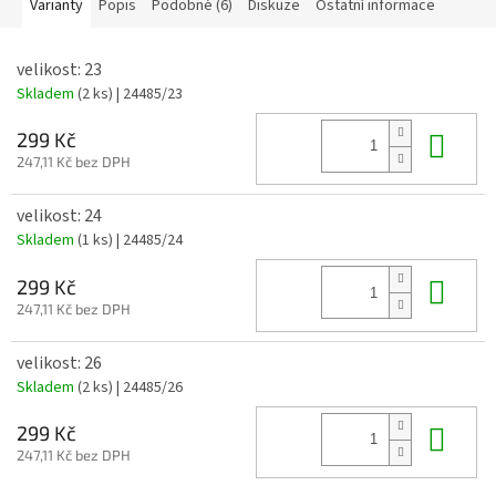
Varianty
Popis
Podobné (6)
Diskuze
Ostatní informace
velikost: 23
Skladem
(2 ks)
| 24485/23
Do 
299 Kč
247,11 Kč bez DPH
velikost: 24
Skladem
(1 ks)
| 24485/24
Do 
299 Kč
247,11 Kč bez DPH
velikost: 26
Skladem
(2 ks)
| 24485/26
Do 
299 Kč
247,11 Kč bez DPH