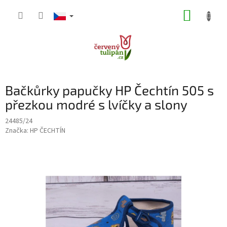
Přejít
NÁKUP
na
obsah
KOŠÍK
Bačkůrky papučky HP Čechtín 505 s
přezkou modré s lvíčky a slony
24485/24
Značka:
HP ČECHTÍN