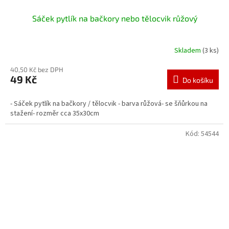
Sáček pytlík na bačkory nebo tělocvik růžový
Skladem
(3 ks)
40,50 Kč bez DPH
49 Kč
Do košíku
- Sáček pytlík na bačkory / tělocvik - barva růžová- se šňůrkou na
stažení- rozměr cca 35x30cm
Kód:
54544