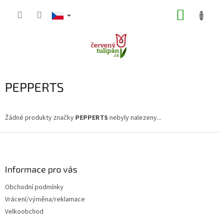
Přejít
NÁKUP
na
obsah
KOŠÍK
PEPPERTS
Žádné produkty značky
PEPPERTS
nebyly nalezeny...
Z
á
p
a
Informace pro vás
t
Obchodní podmínky
í
Vrácení/výměna/reklamace
Velkoobchod