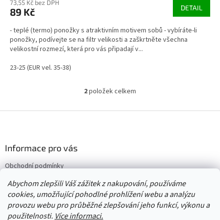
73,55 Kč bez DPH
DETAIL
89 Kč
- teplé (termo) ponožky s atraktivním motivem sobů - vybíráte-li
ponožky, podívejte se na filtr velikosti a zaškrtněte všechna
velikostní rozmezí, která pro vás připadají v...
23-25 (EUR vel. 35-38)
2
položek celkem
O
v
l
Z
á
á
d
p
a
a
Informace pro vás
c
t
í
Obchodní podmínky
í
p
Vrácení/výměna/reklamace
r
Abychom zlepšili Váš zážitek z nakupování, používáme
v
Velkoobchod
cookies, umožňující pohodlné prohlížení webu a analýzu
k
provozu webu pro průběžné zlepšování jeho funkcí, výkonu a
y
použitelnosti.
Více informaci.
v