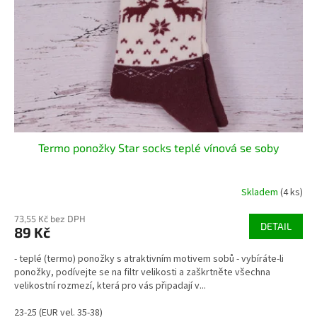
r
u
o
k
d
t
u
ů
k
t
ů
Termo ponožky Star socks teplé vínová se soby
Skladem
(4 ks)
73,55 Kč bez DPH
DETAIL
89 Kč
- teplé (termo) ponožky s atraktivním motivem sobů - vybíráte-li
ponožky, podívejte se na filtr velikosti a zaškrtněte všechna
velikostní rozmezí, která pro vás připadají v...
23-25 (EUR vel. 35-38)