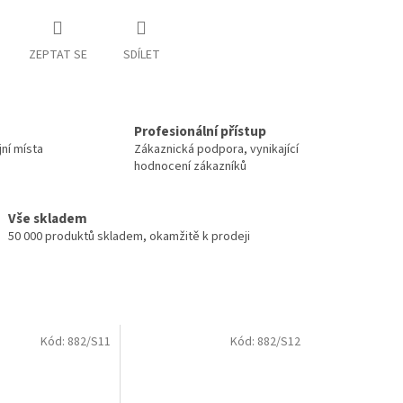
ZEPTAT SE
SDÍLET
Profesionální přístup
jní místa
Zákaznická podpora, vynikající
hodnocení zákazníků
Vše skladem
50 000 produktů skladem, okamžitě k prodeji
Kód:
882/S11
Kód:
882/S12