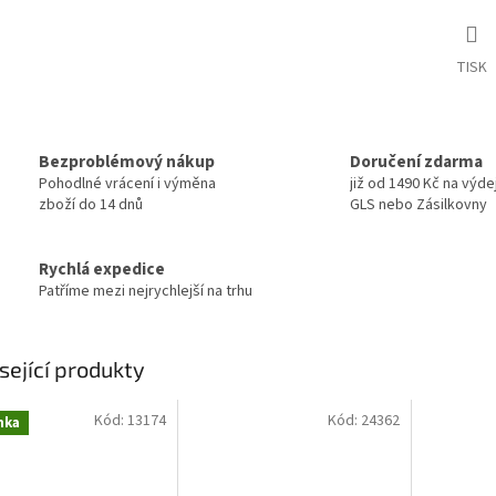
TISK
Bezproblémový nákup
Doručení zdarma
Pohodlné vrácení i výměna
již od 1490 Kč na výde
zboží do 14 dnů
GLS nebo Zásilkovny
Rychlá expedice
Patříme mezi nejrychlejší na trhu
sející produkty
Kód:
13174
Kód:
24362
nka