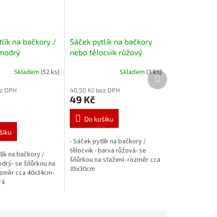
lík na bačkory /
Sáček pytlík na bačkory
 modrý
nebo tělocvik růžový
Skladem
(52 ks)
Skladem
(3 ks)
Další
produkt
ez DPH
40,50 Kč bez DPH
49 Kč
Do košíku
šíku
- Sáček pytlík na bačkory /
tělocvik - barva růžová- se
lík na bačkory /
šňůrkou na stažení- rozměr cca
odrý- se šňůrkou na
35x30cm
ozměr cca 40x34cm-
rá