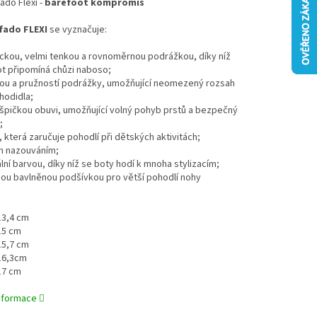
do Flexi -
barefoot kompromis
fado FLEXI
se vyznačuje:
ckou, velmi tenkou a rovnoměrnou podrážkou, díky níž
t připomíná chůzi naboso;
itou a pružností podrážky, umožňující neomezený rozsah
hodidla;
 špičkou obuvi, umožňující volný pohyb prstů a bezpečný
;
í, která zaručuje pohodlí při dětských aktivitách;
m nazouváním;
ální barvou, díky níž se boty hodí k mnoha stylizacím;
nou bavlněnou podšívkou pro větší pohodlí nohy
:
 13,4 cm
 15 cm
 15,7 cm
 16,3cm
 17 cm
informace