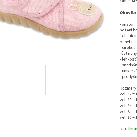
Obuv Befa
Obuv Be
- anatomi
nošení bo
- elastic
pohybu c
- širokou
růst nohy
- lehkost
- snadný
- univerz
- prodyš
Rozměry
vel. 22 =
vel. 23 =
vel. 24 =
vel. 25 =
vel. 26 =
Detailní 