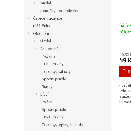
Pánské
ponožky, podkolenky
Čepice, rukavice
Sáček
Pláštěnky
těloc
Oblečení
Dětské
Chlapecké
40,50 
Pyžama
49 
Trika, mikiny
Tepláky, kalhoty
D
Spodní prádlo
- Sáče
Bundy
tělocv
Dívčí
stažen
Pyžama
barva 
Spodní prádlo
Trika, mikiny
Tepláky, legíny, kalhoty