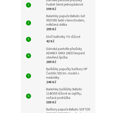
Dámské pantofle přezůvky
Fusbet černé jednopáskové
399 Kč
Balerínky papuče Befado Girl
955Y005 šedé s lenochodem,
měkčená stélka
299 Kč
Dívčí kalhotky YO růžové
42 Kč
Dámské pantofle přezůvky
ADANEX SARA 16833 leopard
otevřená špička
289 Kč
Bačkůrky papučky bačkory HP
Čechtín 555 tm. modré s
medvídky
249 Kč
Balerínky bačkůrky Befado
114X559 růžové se zajíčky,
voňavá podrážka
389 Kč
Bačkory papuče Befado SOFTER