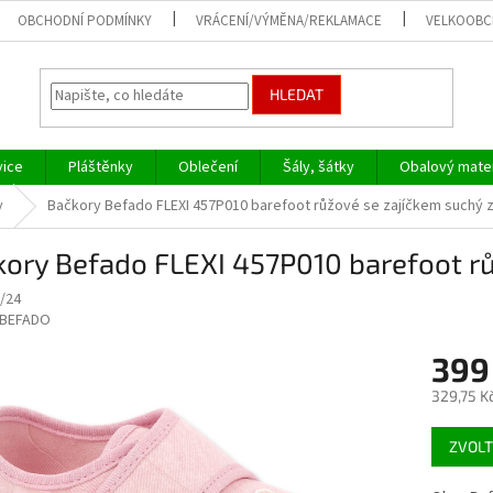
OBCHODNÍ PODMÍNKY
VRÁCENÍ/VÝMĚNA/REKLAMACE
VELKOOB
HLEDAT
vice
Pláštěnky
Oblečení
Šály, šátky
Obalový mater
y
Bačkory Befado FLEXI 457P010 barefoot růžové se zajíčkem suchý z
ory Befado FLEXI 457P010 barefoot rů
/24
BEFADO
399
329,75 K
Měrná
ZVOLT
cena: