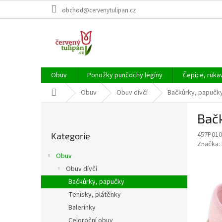
Přejít
obchod@cervenytulipan.cz
na
obsah
Obuv
Ponožky punčochy legíny
Čepice, ruka
Domů
Obuv
Obuv dívčí
Bačkůrky, papučk
P
Bačk
o
Přeskočit
s
457P010
Kategorie
kategorie
t
Značka:
r
Obuv
a
Obuv dívčí
n
Bačkůrky, papučky
n
í
Tenisky, plátěnky
p
Balerínky
a
Celoroční obuv