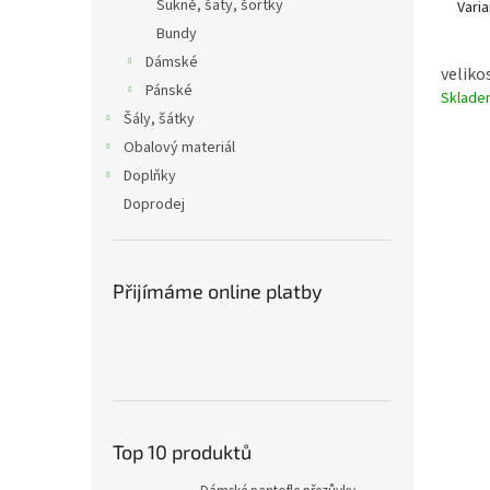
Sukně, šaty, šortky
Varia
Bundy
Dámské
velikos
Pánské
Sklad
Šály, šátky
Obalový materiál
Doplňky
Doprodej
Přijímáme online platby
Top 10 produktů