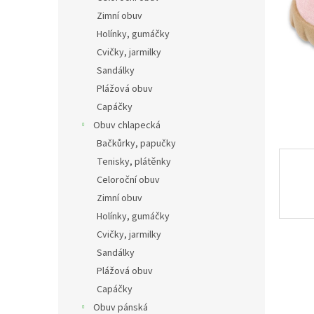
n
Zimní obuv
e
Holínky, gumáčky
l
Cvičky, jarmilky
Sandálky
Plážová obuv
Capáčky
Obuv chlapecká
Bačkůrky, papučky
Tenisky, plátěnky
Celoroční obuv
Zimní obuv
Holínky, gumáčky
Cvičky, jarmilky
Sandálky
Plážová obuv
Capáčky
Obuv pánská