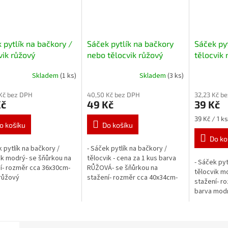
 pytlík na bačkory /
Sáček pytlík na bačkory
Sáček pyt
vik růžový
nebo tělocvik růžový
tělocvik
Skladem
(1 ks)
Skladem
(3 ks)
Kč bez DPH
40,50 Kč bez DPH
32,23 Kč b
Kč
49 Kč
39 Kč
Měrná
39 Kč / 1 ks
o košíku
Do košíku
cena:
Do ko
k pytlík na bačkory /
- Sáček pytlík na bačkory /
ik modrý- se šňůrkou na
tělocvik - cena za 1 kus barva
- Sáček pyt
í- rozměr cca 36x30cm-
RŮŽOVÁ- se šňůrkou na
tělocvik m
růžový
stažení- rozměr cca 40x34cm-
stažení- r
barva růžová
barva mod