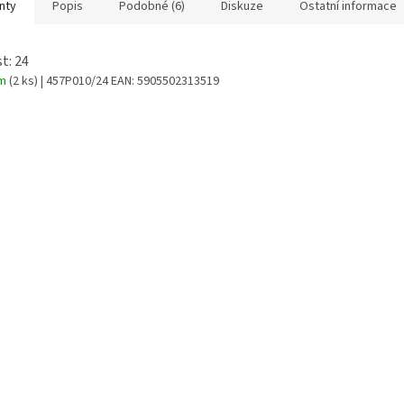
nty
Popis
Podobné (6)
Diskuze
Ostatní informace
t: 24
em
(2 ks)
| 457P010/24
EAN:
5905502313519