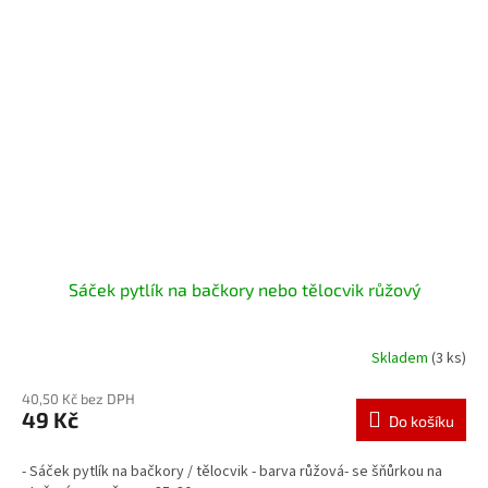
Sáček pytlík na bačkory nebo tělocvik růžový
Skladem
(3 ks)
40,50 Kč bez DPH
49 Kč
Do košíku
- Sáček pytlík na bačkory / tělocvik - barva růžová- se šňůrkou na