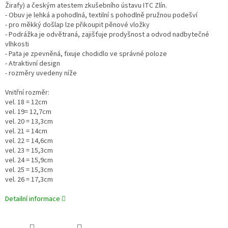
Žirafy) a českým atestem zkušebního ústavu ITC Zlín.
- Obuv je lehká a pohodlná, textilní s pohodlně pružnou podešví
- pro měkký došlap lze přikoupit pěnové vložky
- Podrážka je odvětraná, zajišťuje prodyšnost a odvod nadbytečné
vlhkosti
- Pata je zpevněná, fixuje chodidlo ve správné poloze
- Atraktivní design
- rozměry uvedeny níže
Vnitřní rozměr:
vel. 18 = 12cm
vel. 19= 12,7cm
vel. 20 = 13,3cm
vel. 21 = 14cm
vel. 22 = 14,6cm
vel. 23 = 15,3cm
vel. 24 = 15,9cm
vel. 25 = 15,3cm
vel. 26 = 17,3cm
Detailní informace