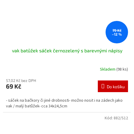
79 Kč
–12 %
vak batůžek sáček černozelený s barevnými nápisy
Skladem
(98 ks)
57,02 Kč bez DPH
69 Kč
Do košíku
- sáček na bačkory či jiné drobnosti- možno nosit i na zádech jako
vak / malý batůžek- cca 34x24,5cm
Kód:
882/S12