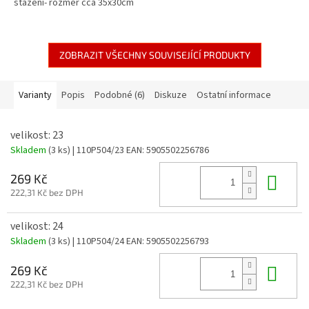
stažení- rozměr cca 35x30cm
ZOBRAZIT VŠECHNY SOUVISEJÍCÍ PRODUKTY
Varianty
Popis
Podobné (6)
Diskuze
Ostatní informace
velikost: 23
Skladem
(3 ks)
| 110P504/23
EAN:
5905502256786
Do 
269 Kč
222,31 Kč bez DPH
velikost: 24
Skladem
(3 ks)
| 110P504/24
EAN:
5905502256793
Do 
269 Kč
222,31 Kč bez DPH