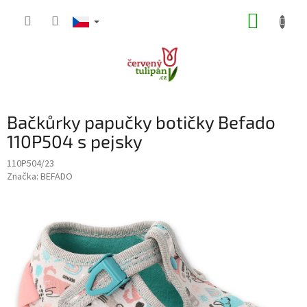
Přejít
NÁKUP
na
obsah
KOŠÍK
Bačkůrky papučky botičky Befado
110P504 s pejsky
110P504/23
Značka:
BEFADO