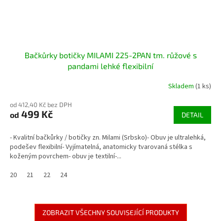
Bačkůrky botičky MILAMI 225-2PAN tm. růžové s
pandami lehké flexibilní
Skladem
(1 ks)
od 412,40 Kč bez DPH
499 Kč
od
DETAIL
- Kvalitní bačkůrky / botičky zn. Milami (Srbsko)- Obuv je ultralehká,
podešev flexibilní- Vyjímatelná, anatomicky tvarovaná stélka s
koženým povrchem- obuv je textilní-...
20
21
22
24
ZOBRAZIT VŠECHNY SOUVISEJÍCÍ PRODUKTY