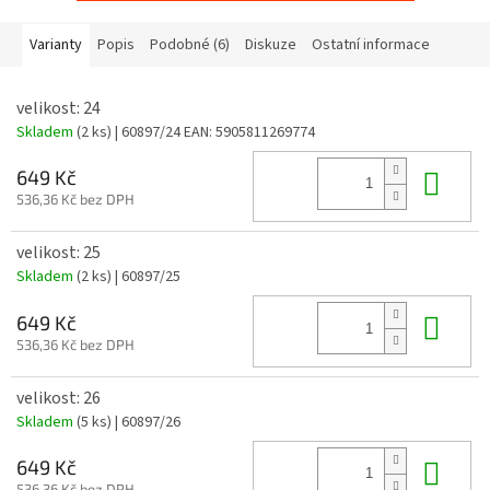
Varianty
Popis
Podobné (6)
Diskuze
Ostatní informace
velikost: 24
Skladem
(2 ks)
| 60897/24
EAN:
5905811269774
Do 
649 Kč
536,36 Kč bez DPH
velikost: 25
Skladem
(2 ks)
| 60897/25
Do 
649 Kč
536,36 Kč bez DPH
velikost: 26
Skladem
(5 ks)
| 60897/26
Do 
649 Kč
536,36 Kč bez DPH