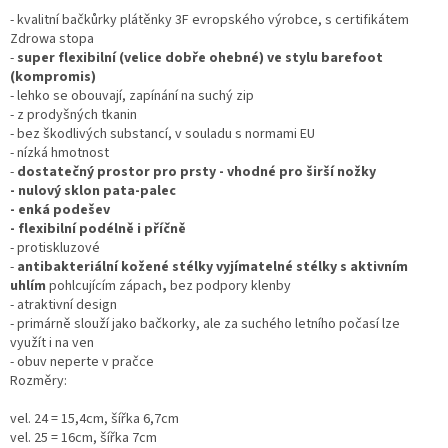
- kvalitní bačkůrky plátěnky 3F evropského výrobce, s certifikátem
Zdrowa stopa
-
super flexibilní (velice dobře ohebné) ve stylu barefoot
(kompromis)
- lehko se obouvají, zapínání na suchý zip
- z prodyšných tkanin
- bez škodlivých substancí, v souladu s normami EU
- nízká hmotnost
-
dostatečný prostor pro prsty - vhodné pro širší nožky
- nulový sklon pata-palec
- enká podešev
- flexibilní podélně i příčně
- protiskluzové
-
antibakteriální
kožené stélky vyjímatelné stélky s aktivním
uhlím
pohlcujícím zápach
,
bez podpory klenby
- atraktivní design
- primárně slouží jako bačkorky, ale za suchého letního počasí lze
využít i na ven
- obuv neperte v pračce
Rozměry:
vel. 24 = 15,4cm, šířka 6,7cm
vel. 25 = 16cm, šířka 7cm