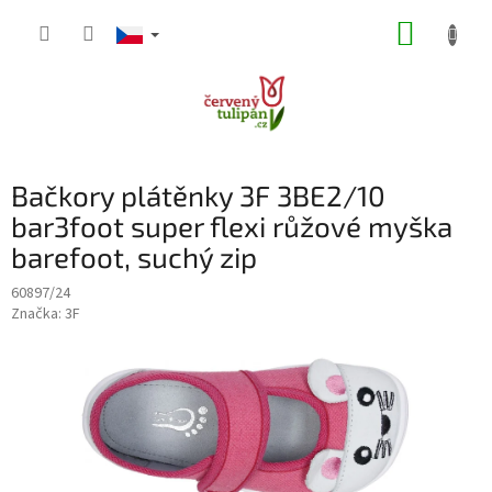
Přejít
NÁKUP
na
obsah
KOŠÍK
Bačkory plátěnky 3F 3BE2/10
bar3foot super flexi růžové myška
barefoot, suchý zip
60897/24
Značka:
3F