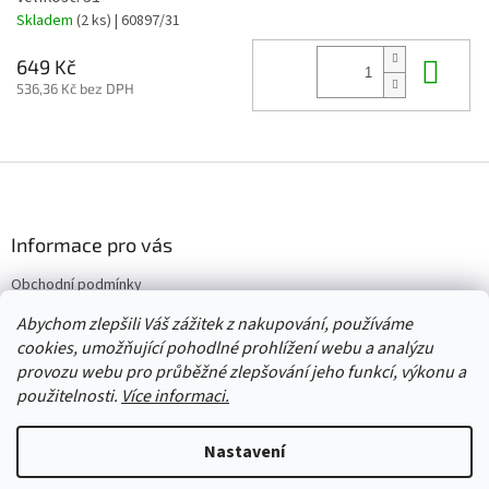
Skladem
(2 ks)
| 60897/31
Do 
649 Kč
536,36 Kč bez DPH
Z
á
p
a
Informace pro vás
t
Obchodní podmínky
í
Vrácení/výměna/reklamace
Abychom zlepšili Váš zážitek z nakupování, používáme
Velkoobchod
cookies, umožňující pohodlné prohlížení webu a analýzu
provozu webu pro průběžné zlepšování jeho funkcí, výkonu a
použitelnosti.
Více informaci.
Vytvořil Shoptet
Nastavení