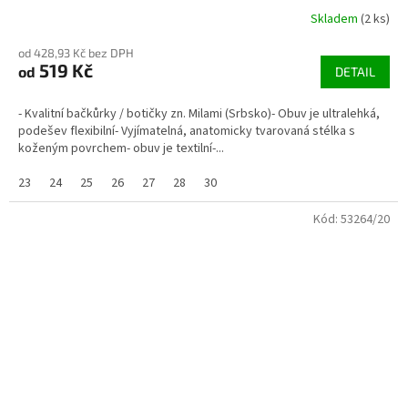
Skladem
(2 ks)
od 428,93 Kč bez DPH
519 Kč
od
DETAIL
- Kvalitní bačkůrky / botičky zn. Milami (Srbsko)- Obuv je ultralehká,
podešev flexibilní- Vyjímatelná, anatomicky tvarovaná stélka s
koženým povrchem- obuv je textilní-...
23
24
25
26
27
28
30
Kód:
53264/20