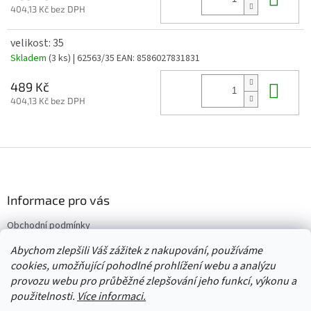
404,13 Kč bez DPH
velikost: 35
Skladem
(3 ks)
| 62563/35
EAN:
8586027831831
Do 
489 Kč
404,13 Kč bez DPH
Z
á
p
a
Informace pro vás
t
Obchodní podmínky
í
Vrácení/výměna/reklamace
Abychom zlepšili Váš zážitek z nakupování, používáme
Velkoobchod
cookies, umožňující pohodlné prohlížení webu a analýzu
provozu webu pro průběžné zlepšování jeho funkcí, výkonu a
použitelnosti.
Více informaci.