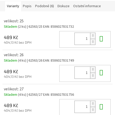
Varianty
Popis
Podobné (6)
Diskuze
Ostatní informace
velikost: 25
Skladem
(2 ks)
| 62563/25
EAN:
8586027831732
Do 
489 Kč
404,13 Kč bez DPH
velikost: 26
Skladem
(4 ks)
| 62563/26
EAN:
8586027831749
Do 
489 Kč
404,13 Kč bez DPH
velikost: 27
Skladem
(4 ks)
| 62563/27
EAN:
8586027831756
Do 
489 Kč
404,13 Kč bez DPH