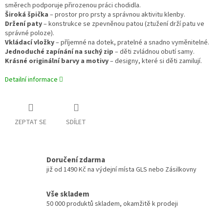
směrech podporuje přirozenou práci chodidla.
Široká špička
– prostor pro prsty a správnou aktivitu klenby.
Držení paty
– konstrukce se zpevněnou patou (ztužení drží patu ve
správné poloze).
Vkládací vložky
– příjemné na dotek, pratelné a snadno vyměnitelné.
Jednoduché zapínání na suchý zip
– děti zvládnou obutí samy.
Krásné originální barvy a motivy
– designy, které si děti zamilují.
Detailní informace
ZEPTAT SE
SDÍLET
Doručení zdarma
již od 1490 Kč na výdejní místa GLS nebo Zásilkovny
Vše skladem
50 000 produktů skladem, okamžitě k prodeji