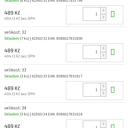
Skladem
(8 ks)
| 62563/31
EAN:
8586027831794
Do 
489 Kč
404,13 Kč bez DPH
velikost: 32
Skladem
(7 ks)
| 62563/32
EAN:
8586027831800
Do 
489 Kč
404,13 Kč bez DPH
velikost: 33
Skladem
(3 ks)
| 62563/33
EAN:
8586027831817
Do 
489 Kč
404,13 Kč bez DPH
velikost: 34
Skladem
(3 ks)
| 62563/34
EAN:
8586027831824
Do 
489 Kč