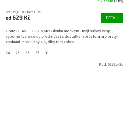
Skladem
(2 ks)
od 519,83 Kč bez DPH
629 Kč
od
DETAIL
Obuv EF BAREFOOT s atraktivním motivem - mají nulový drop,
výborně tvarovanou přední část s dostatkem prostoru pro prsty-
zapínání je na suchý zip, díky tomu obuv...
24
25
26
27
31
Kód:
61815/26