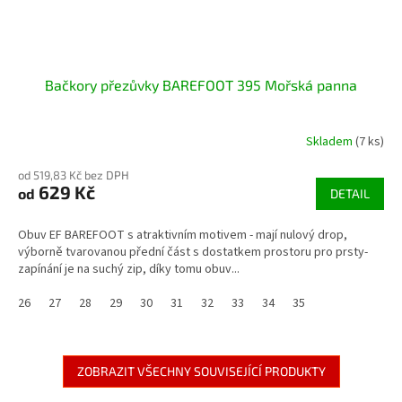
Bačkory přezůvky BAREFOOT 395 Mořská panna
Skladem
(7 ks)
od 519,83 Kč bez DPH
629 Kč
od
DETAIL
Obuv EF BAREFOOT s atraktivním motivem - mají nulový drop,
výborně tvarovanou přední část s dostatkem prostoru pro prsty-
zapínání je na suchý zip, díky tomu obuv...
26
27
28
29
30
31
32
33
34
35
ZOBRAZIT VŠECHNY SOUVISEJÍCÍ PRODUKTY