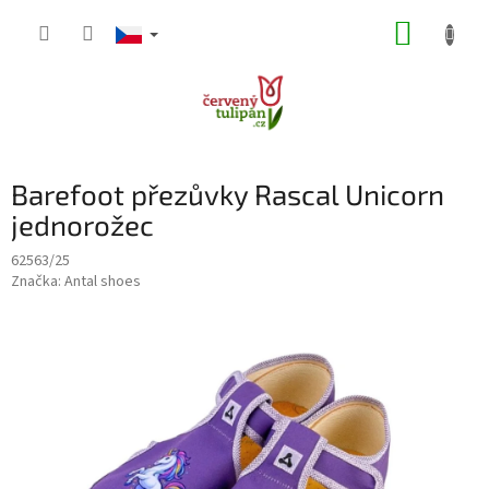
Přejít
NÁKUP
na
obsah
KOŠÍK
Barefoot přezůvky Rascal Unicorn
jednorožec
62563/25
Značka:
Antal shoes