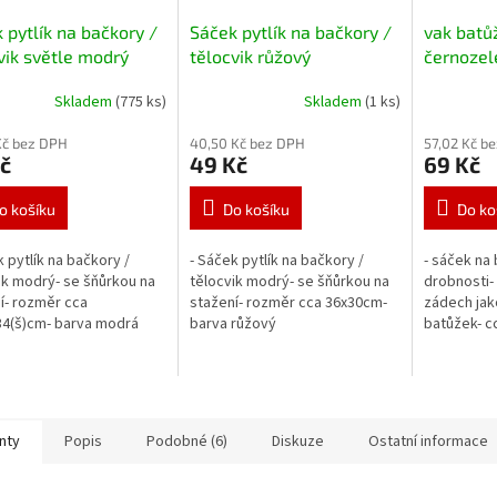
 pytlík na bačkory /
Sáček pytlík na bačkory /
vak batů
vik světle modrý
tělocvik růžový
černozel
nápisy
Skladem
(775 ks)
Skladem
(1 ks)
Kč bez DPH
40,50 Kč bez DPH
57,02 Kč b
č
49 Kč
69 Kč
o košíku
Do košíku
Do ko
k pytlík na bačkory /
- Sáček pytlík na bačkory /
- sáček na 
ik modrý- se šňůrkou na
tělocvik modrý- se šňůrkou na
drobnosti- 
í- rozměr cca
stažení- rozměr cca 36x30cm-
zádech jak
34(š)cm- barva modrá
barva růžový
batůžek- c
nty
Popis
Podobné (6)
Diskuze
Ostatní informace