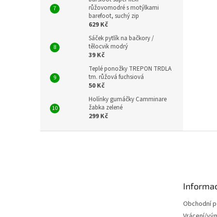
růžovomodré s motýlkami
barefoot, suchý zip
629 Kč
Sáček pytlík na bačkory /
tělocvik modrý
39 Kč
Teplé ponožky TREPON TRDLA
tm. růžová fuchsiová
50 Kč
Holínky gumáčky Camminare
žabka zelené
299 Kč
Z
á
p
a
t
Informac
í
Obchodní 
Vrácení/vý