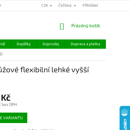
CZK
Čeština
CHOD
Přihlášení
NÁKUPNÍ
Prázdný košík
KOŠÍK
iál
Doplňky
Doprodej
Doprava a platba
Hodnocen
ší
ové flexibilní lehké vyšší
 Kč
č bez DPH
E VARIANTU