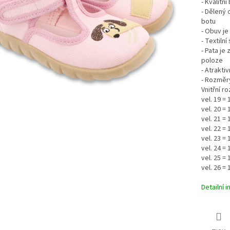
- Kvalitn
- Dělený
botu
- Obuv je
- Textiln
- Pata je
poloze
- Atrakti
- Rozměr
Vnitřní r
vel. 19 =
vel. 20 =
vel. 21 =
vel. 22 =
vel. 23 =
vel. 24 =
vel. 25 =
vel. 26 =
Detailní 