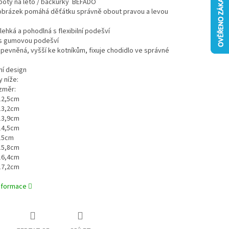
í boty na léto / bačkůrky BEFADO
 obrázek pomáhá děťátku správně obout pravou a levou
 lehká a pohodlná s flexibilní podešví
í s gumovou podešví
 zpevněná, vyšší ke kotníkům, fixuje chodidlo ve správné
vní design
y níže:
ozměr:
 12,5cm
 13,2cm
 13,9cm
 14,5cm
 15cm
 15,8cm
 16,4cm
 17,2cm
informace