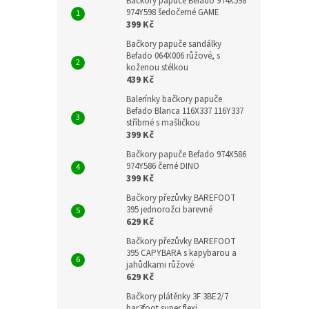
Bačkory papuče Befado 974X598
974Y598 šedočerné GAME
399 Kč
Bačkory papuče sandálky
Befado 064X006 růžové, s
koženou stélkou
439 Kč
Balerínky bačkory papuče
Befado Blanca 116X337 116Y337
stříbrné s mašličkou
399 Kč
Bačkory papuče Befado 974X586
974Y586 černé DINO
399 Kč
Bačkory přezůvky BAREFOOT
395 jednorožci barevné
629 Kč
Bačkory přezůvky BAREFOOT
395 CAPYBARA s kapybarou a
jahůdkami růžové
629 Kč
Bačkory plátěnky 3F 3BE2/7
bar3foot super flexi