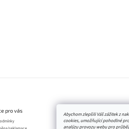
e pro vás
Abychom zlepšili Váš zážitek z n
cookies, umožňující pohodlné pro
podmínky
analýzu provozu webu pro průběž
měna/reklamace