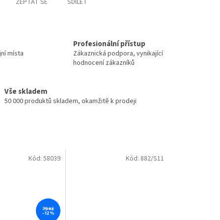
ZEPTAT SE
SDÍLET
Profesionální přístup
jní místa
Zákaznická podpora, vynikající
hodnocení zákazníků
Vše skladem
50 000 produktů skladem, okamžitě k prodeji
Kód:
58039
Kód:
882/S11
79 Kč
–12 %