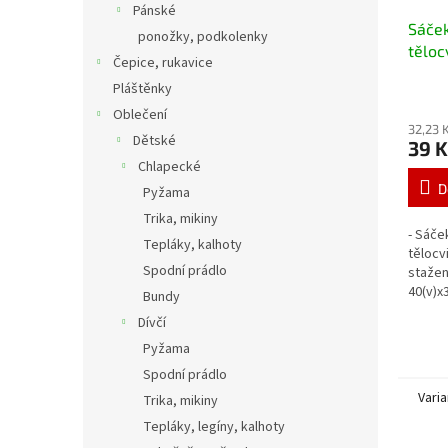
Pánské
Sáček
ponožky, podkolenky
těloc
Čepice, rukavice
Pláštěnky
Oblečení
32,23 
Dětské
39 K
Chlapecké
D
Pyžama
Trika, mikiny
- Sáče
Tepláky, kalhoty
tělocv
Spodní prádlo
stažen
40(v)x
Bundy
Dívčí
Pyžama
Spodní prádlo
Varia
Trika, mikiny
Tepláky, legíny, kalhoty