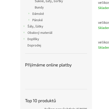
Sukně, šaty, šortky
velikos
Bundy
Sklad
Dámské
Pánské
velikos
Šály, šátky
Sklad
Obalový materiál
Doplňky
velikos
Doprodej
Sklad
Přijímáme online platby
Top 10 produktů