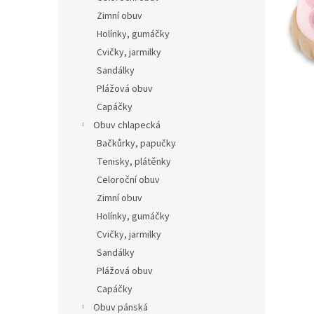
n
Zimní obuv
e
Holínky, gumáčky
l
Cvičky, jarmilky
Sandálky
Plážová obuv
Capáčky
Obuv chlapecká
Bačkůrky, papučky
Tenisky, plátěnky
Celoroční obuv
Zimní obuv
Holínky, gumáčky
Cvičky, jarmilky
Sandálky
Plážová obuv
Capáčky
Obuv pánská