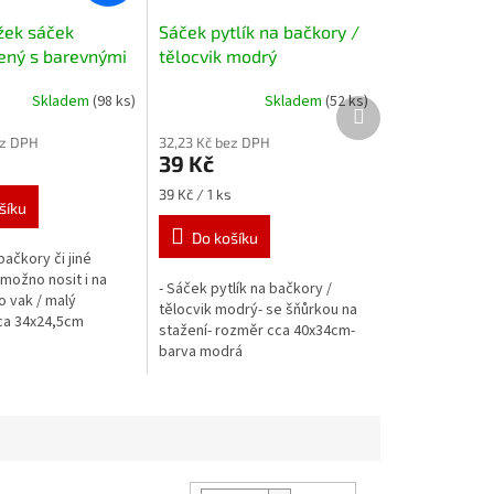
žek sáček
Sáček pytlík na bačkory /
ený s barevnými
tělocvik modrý
Skladem
(98 ks)
Skladem
(52 ks)
Další
produkt
ez DPH
32,23 Kč bez DPH
39 Kč
Měrná
39 Kč / 1 ks
šíku
cena:
Do košíku
bačkory či jiné
možno nosit i na
- Sáček pytlík na bačkory /
o vak / malý
tělocvik modrý- se šňůrkou na
ca 34x24,5cm
stažení- rozměr cca 40x34cm-
barva modrá