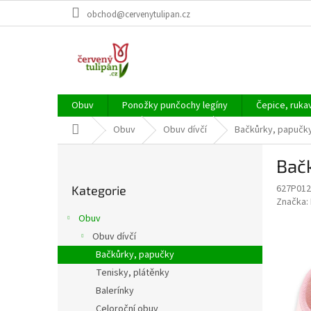
Přejít
obchod@cervenytulipan.cz
na
obsah
Obuv
Ponožky punčochy legíny
Čepice, ruka
Domů
Obuv
Obuv dívčí
Bačkůrky, papučk
P
Bačk
o
Přeskočit
s
627P012
Kategorie
kategorie
t
Značka:
r
Obuv
a
Obuv dívčí
n
Bačkůrky, papučky
n
í
Tenisky, plátěnky
p
Balerínky
a
Celoroční obuv