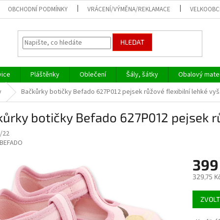
OBCHODNÍ PODMÍNKY
VRÁCENÍ/VÝMĚNA/REKLAMACE
VELKOOB
HLEDAT
vice
Pláštěnky
Oblečení
Šály, šátky
Obalový mater
y
Bačkůrky botičky Befado 627P012 pejsek růžové flexibilní lehké vyš
ůrky botičky Befado 627P012 pejsek růž
/22
BEFADO
399
329,75 K
Měrná
ZVOLT
cena: