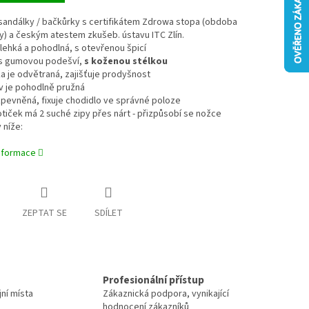
í sandálky / bačkůrky s certifikátem Zdrowa stopa (obdoba
fy) a českým atestem zkušeb. ústavu ITC Zlín.
 lehká a pohodlná, s otevřenou špicí
í s gumovou podešví,
s koženou stélkou
a je odvětraná, zajišťuje prodyšnost
v je pohodlně pružná
 zpevněná, fixuje chodidlo ve správné poloze
otiček má 2 suché zipy přes nárt - přizpůsobí se nožce
 níže:
informace
ZEPTAT SE
SDÍLET
Profesionální přístup
jní místa
Zákaznická podpora, vynikající
hodnocení zákazníků