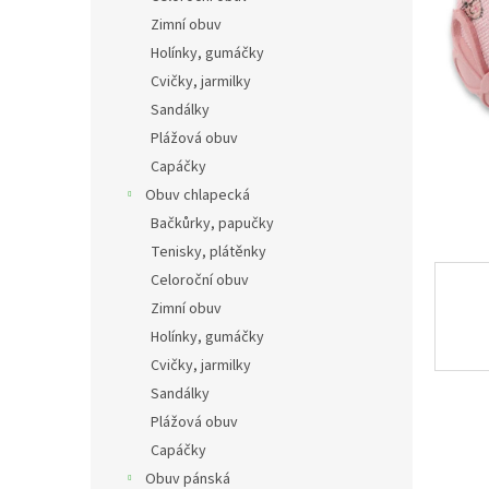
n
Zimní obuv
e
Holínky, gumáčky
l
Cvičky, jarmilky
Sandálky
Plážová obuv
Capáčky
Obuv chlapecká
Bačkůrky, papučky
Tenisky, plátěnky
Celoroční obuv
Zimní obuv
Holínky, gumáčky
Cvičky, jarmilky
Sandálky
Plážová obuv
Capáčky
Obuv pánská