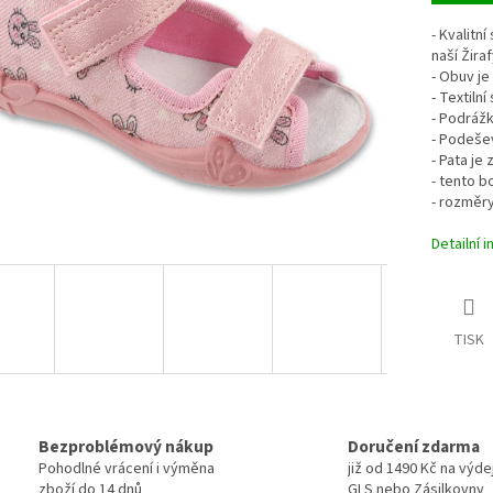
- Kvalitn
naší Žira
- Obuv je
- Textiln
- Podrážk
- Podeše
- Pata je
- tento b
- rozměry
Detailní 
TISK
Bezproblémový nákup
Doručení zdarma
Pohodlné vrácení i výměna
již od 1490 Kč na výde
zboží do 14 dnů
GLS nebo Zásilkovny