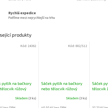
Rychlá expedice
Patříme mezi nejrychlejší na trhu
sející produkty
Kód:
24362
Kód:
882/S12
 pytlík na bačkory
Sáček pytlík na bačkory
Sáček pyt
tělocvik růžový
nebo tělocvik růžový
tělocvik 
Skladem
(3 ks)
Skladem
(3 ks)
Kč bez DPH
40,50 Kč bez DPH
32,23 Kč b