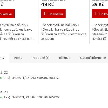
Kč
49 Kč
39 Kč
o košíku
Do košíku
Do ko
k pytlík na bačkory /
- Sáček pytlík na bačkory /
- Sáček pyt
ik - cena za 1 kus barva
tělocvik - barva růžová- se
tělocvik žl
- se šňůrkou na
šňůrkou na stažení- rozměr cca
stažení- r
í- rozměr cca 40x34cm-
35x30cm
40(v)x34(š
růžová
nty
Popis
Podobné (6)
Diskuze
Ostatní informace
t: 22
em
(1 ks)
| 342P071/22
EAN:
5905502266112
t: 23
em
(2 ks)
| 342P071/23
EAN:
5905502266129