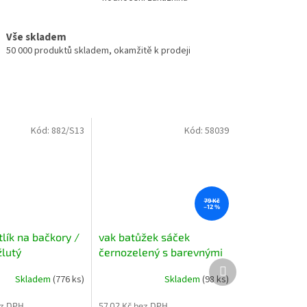
Vše skladem
50 000 produktů skladem, okamžitě k prodeji
Kód:
882/S13
Kód:
58039
79 Kč
–12 %
lík na bačkory /
vak batůžek sáček
žlutý
černozelený s barevnými
Další
nápisy
produkt
Skladem
(776 ks)
Skladem
(98 ks)
ez DPH
57,02 Kč bez DPH