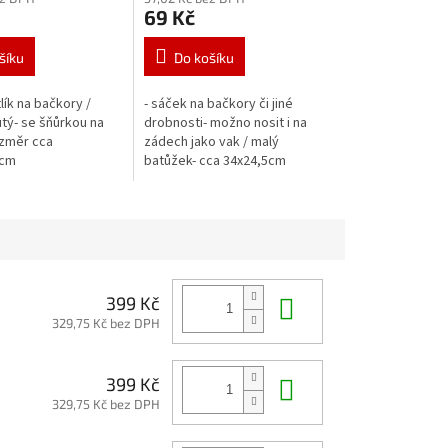
69 Kč
šíku
Do košíku
lík na bačkory /
- sáček na bačkory či jiné
utý- se šňůrkou na
drobnosti- možno nosit i na
ozměr cca
zádech jako vak / malý
)cm
batůžek- cca 34x24,5cm
Do košíku
399 Kč
329,75 Kč bez DPH
Do košíku
399 Kč
329,75 Kč bez DPH