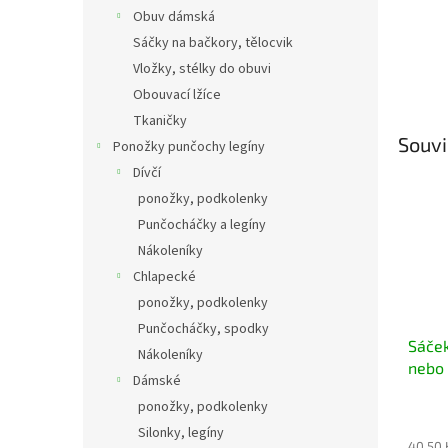
Obuv dámská
Sáčky na bačkory, tělocvik
Vložky, stélky do obuvi
Obouvací lžíce
Tkaničky
Souvi
Ponožky punčochy legíny
Dívčí
ponožky, podkolenky
Punčocháčky a legíny
Nákoleníky
Chlapecké
ponožky, podkolenky
Punčocháčky, spodky
Sáček
Nákoleníky
nebo 
Dámské
ponožky, podkolenky
Silonky, legíny
40,50 