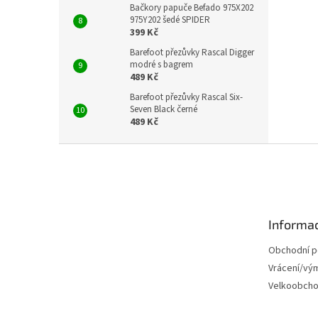
Bačkory papuče Befado 975X202
975Y202 šedé SPIDER
399 Kč
Barefoot přezůvky Rascal Digger
modré s bagrem
489 Kč
Barefoot přezůvky Rascal Six-
Seven Black černé
489 Kč
Z
á
p
a
t
Informac
í
Obchodní 
Vrácení/vý
Velkoobch