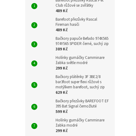
Barefoot přezůvky Rascal Pet
Club růžové se zvířátky
489 Kč
Barefoot přezůvky Rascal
Fireman hasiči
489 Kč
Bačkory papuče Befado 974X565
974Y565 SPIDER černé, suchý zip
389 Kč
Holínky gumáčky Camminare
žabka světle modré
299 Kč
Bačkory plátěnky 3F 3BE2/8
bar3foot super flexi růžové s
motýlkem barefoot, suchý zip
629 Kč
Bačkory přezůvky BAREFOOT EF
395 Bat Signal černožluté
599 Kč
Holínky gumáčky Camminare
žabka modré
299 Kč