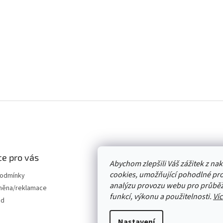
e pro vás
Abychom zlepšili Váš zážitek z n
cookies, umožňující pohodlné pro
podmínky
analýzu provozu webu pro průběž
měna/reklamace
funkcí, výkonu a použitelnosti.
Víc
od
Nastavení