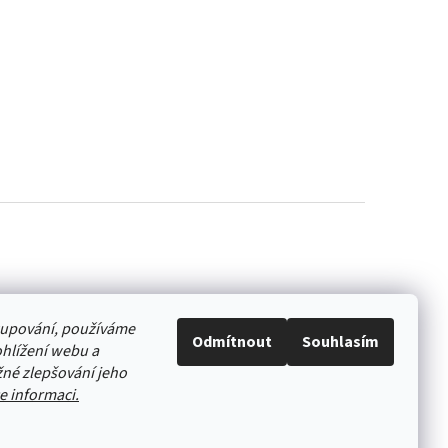
akupování, používáme
Odmítnout
Souhlasím
hlížení webu a
né zlepšování jeho
e informaci.