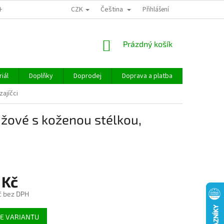
CZK
Čeština
CHOD
Přihlášení
NÁKUPNÍ
Prázdný košík
KOŠÍK
iál
Doplňky
Doprodej
Doprava a platba
Hodnocen
ajíčci
žové s koženou stélkou,
 Kč
č bez DPH
E VARIANTU