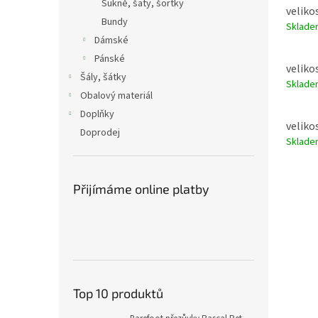
Sukně, šaty, šortky
velikos
Bundy
Sklad
Dámské
Pánské
velikos
Šály, šátky
Sklad
Obalový materiál
Doplňky
velikos
Doprodej
Sklad
Přijímáme online platby
Top 10 produktů