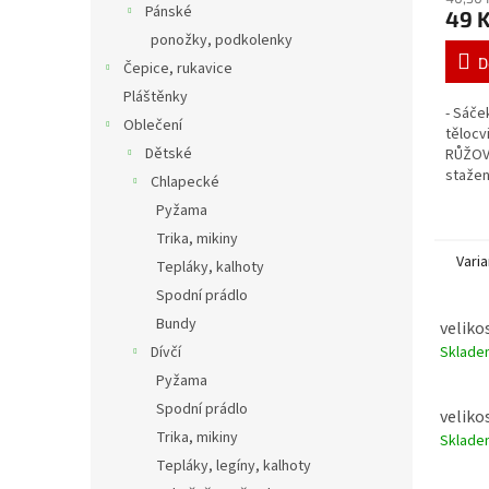
Pánské
49 
ponožky, podkolenky
D
Čepice, rukavice
Pláštěnky
- Sáče
Oblečení
tělocv
Dětské
RŮŽOVÁ
stažen
Chlapecké
barva 
Pyžama
Trika, mikiny
Varia
Tepláky, kalhoty
Spodní prádlo
Bundy
velikos
Sklad
Dívčí
Pyžama
Spodní prádlo
velikos
Trika, mikiny
Sklad
Tepláky, legíny, kalhoty