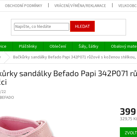
OBCHODNÍ PODMÍNKY
VRÁCENÍ/VÝMĚNA/REKLAMACE
VELKOOB
HLEDAT
vice
Pláštěnky
Oblečení
Šály, šátky
Obalový mater
y
Bačkůrky sandálky Befado Papi 342P071 růžové s koženou stélkou, z
ůrky sandálky Befado Papi 342P071 rů
čci
/22
BEFADO
399
329,75 K
Měrná
ZVOLT
cena: