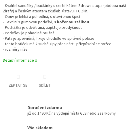
- Kvalitní sandálky / bačkůrky s certifikátem Zdrowa stopa (obdoba naší
Žirafy) a českým atestem zkušeb. ústavu ITC Zlín.
- Obuv je lehká a pohodlná, s otevřenou špicí
- Textilní s gumovou podešví,
s koženou stélkou
- Podrážka je odvětraná, zajišťuje prodyšnost
- Podešev je pohodlně pružná
- Pata je zpevněná, fixuje chodidlo ve správné poloze
- tento botiček má 2 suché zipy přes nárt - přizpůsobí se nožce
- rozměry níže:
Detailní informace
ZEPTAT SE
SDÍLET
Doručení zdarma
již od 1490 Kč na výdejní místa GLS nebo Zásilkovny
Vše skladem