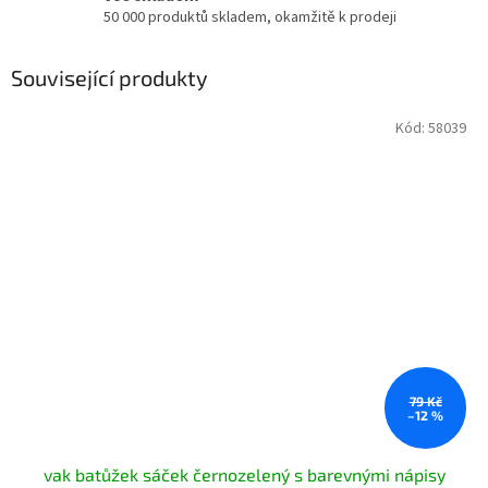
50 000 produktů skladem, okamžitě k prodeji
Související produkty
Kód:
58039
79 Kč
–12 %
vak batůžek sáček černozelený s barevnými nápisy