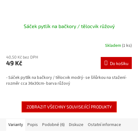
Sáček pytlík na bačkory / tělocvik růžový
Skladem
(1 ks)
40,50 Kč bez DPH
49 Kč
Do košíku
- Sáček pytlík na bačkory / tělocvik modrý- se šňůrkou na stažení-
rozměr cca 36x30cm- barva růžový
ZOBRAZIT VŠECHNY SOUVISEJÍCÍ PRODUKTY
Varianty
Popis
Podobné (6)
Diskuze
Ostatní informace