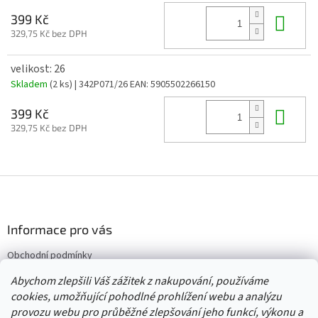
Do 
399 Kč
329,75 Kč bez DPH
velikost: 26
Skladem
(2 ks)
| 342P071/26
EAN:
5905502266150
Do 
399 Kč
329,75 Kč bez DPH
Z
á
p
a
Informace pro vás
t
Obchodní podmínky
í
Vrácení/výměna/reklamace
Abychom zlepšili Váš zážitek z nakupování, používáme
Velkoobchod
cookies, umožňující pohodlné prohlížení webu a analýzu
provozu webu pro průběžné zlepšování jeho funkcí, výkonu a