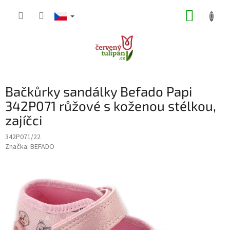
Přejít
NÁKUP
na
obsah
KOŠÍK
Bačkůrky sandálky Befado Papi
342P071 růžové s koženou stélkou,
zajíčci
342P071/22
Značka:
BEFADO