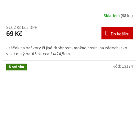
Skladem
(98 ks)
57,02 Kč bez DPH
69 Kč
Do košíku
- sáček na bačkory či jiné drobnosti- možno nosit i na zádech jako
vak / malý batůžek- cca 34x24,5cm
Kód:
13174
Novinka