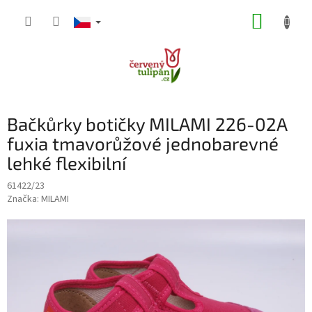
Přejít
NÁKUP
na
obsah
KOŠÍK
Bačkůrky botičky MILAMI 226-02A
fuxia tmavorůžové jednobarevné
lehké flexibilní
61422/23
Značka:
MILAMI