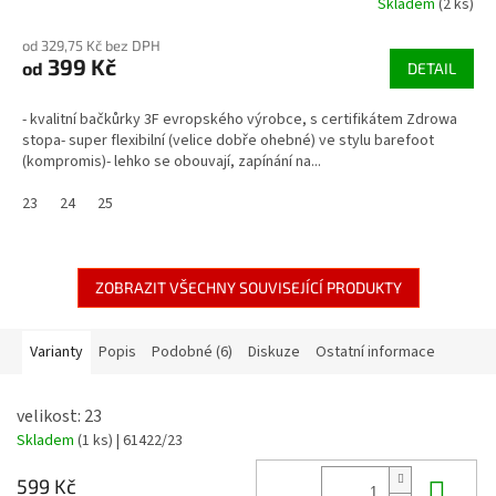
Skladem
(2 ks)
od 329,75 Kč bez DPH
399 Kč
od
DETAIL
- kvalitní bačkůrky 3F evropského výrobce, s certifikátem Zdrowa
stopa- super flexibilní (velice dobře ohebné) ve stylu barefoot
(kompromis)- lehko se obouvají, zapínání na...
23
24
25
ZOBRAZIT VŠECHNY SOUVISEJÍCÍ PRODUKTY
Varianty
Popis
Podobné (6)
Diskuze
Ostatní informace
velikost: 23
Skladem
(1 ks)
| 61422/23
Do 
599 Kč