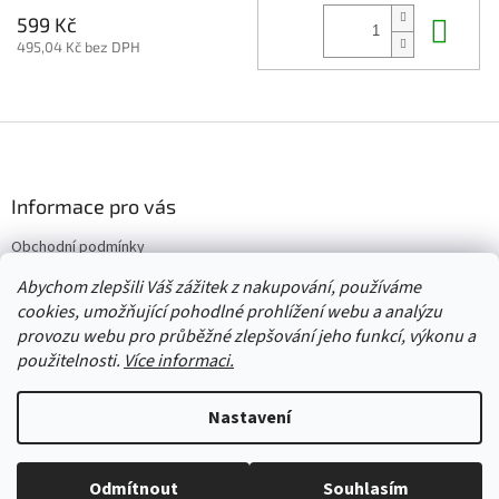
Do 
599 Kč
495,04 Kč bez DPH
Z
á
p
a
Informace pro vás
t
Obchodní podmínky
í
Vrácení/výměna/reklamace
Abychom zlepšili Váš zážitek z nakupování, používáme
Velkoobchod
cookies, umožňující pohodlné prohlížení webu a analýzu
provozu webu pro průběžné zlepšování jeho funkcí, výkonu a
použitelnosti.
Více informaci.
Vytvořil Shoptet
Nastavení
Copyright 2026
Červený Tulipán
. Všechna práva vyhrazena.
Upravit
Odmítnout
Souhlasím
nastavení cookies