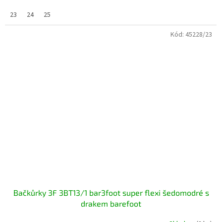
23
24
25
Kód:
45228/23
Bačkůrky 3F 3BT13/1 bar3foot super flexi šedomodré s
drakem barefoot