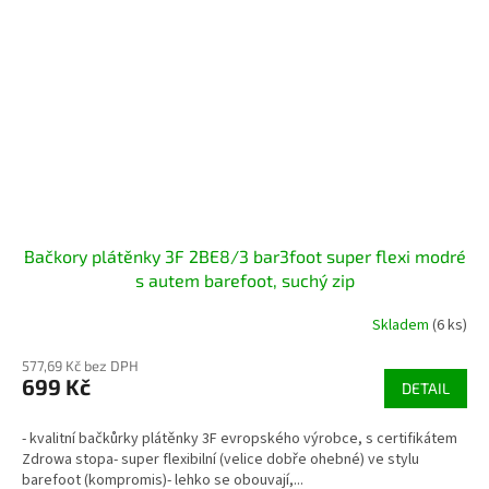
Bačkory plátěnky 3F 2BE8/3 bar3foot super flexi modré
s autem barefoot, suchý zip
Skladem
(6 ks)
577,69 Kč bez DPH
699 Kč
DETAIL
- kvalitní bačkůrky plátěnky 3F evropského výrobce, s certifikátem
Zdrowa stopa- super flexibilní (velice dobře ohebné) ve stylu
barefoot (kompromis)- lehko se obouvají,...