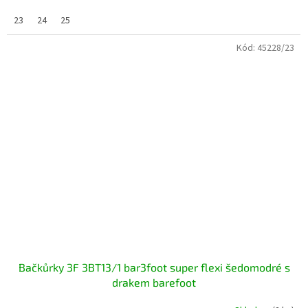
23
24
25
Kód:
45228/23
Bačkůrky 3F 3BT13/1 bar3foot super flexi šedomodré s
drakem barefoot