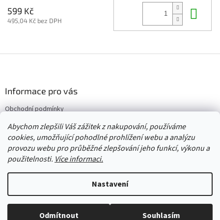
Do 
599 Kč
495,04 Kč bez DPH
Z
á
p
a
Informace pro vás
t
Obchodní podmínky
í
Vrácení/výměna/reklamace
Abychom zlepšili Váš zážitek z nakupování, používáme
Velkoobchod
cookies, umožňující pohodlné prohlížení webu a analýzu
provozu webu pro průběžné zlepšování jeho funkcí, výkonu a
použitelnosti.
Více informaci.
Vytvořil Shoptet
Nastavení
Copyright 2026
Červený Tulipán
. Všechna práva vyhrazena.
Upravit
Odmítnout
Souhlasím
nastavení cookies