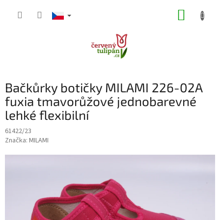
Přejít
NÁKUP
na
obsah
KOŠÍK
Bačkůrky botičky MILAMI 226-02A
fuxia tmavorůžové jednobarevné
lehké flexibilní
61422/23
Značka:
MILAMI