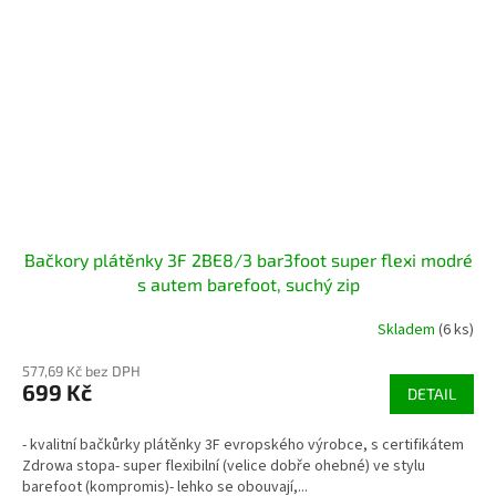
Bačkory plátěnky 3F 2BE8/3 bar3foot super flexi modré
s autem barefoot, suchý zip
Skladem
(6 ks)
577,69 Kč bez DPH
699 Kč
DETAIL
- kvalitní bačkůrky plátěnky 3F evropského výrobce, s certifikátem
Zdrowa stopa- super flexibilní (velice dobře ohebné) ve stylu
barefoot (kompromis)- lehko se obouvají,...