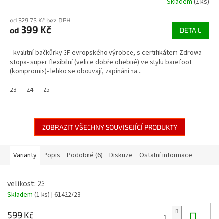
Skladem
(2 ks)
od 329,75 Kč bez DPH
399 Kč
od
DETAIL
- kvalitní bačkůrky 3F evropského výrobce, s certifikátem Zdrowa
stopa- super flexibilní (velice dobře ohebné) ve stylu barefoot
(kompromis)- lehko se obouvají, zapínání na...
23
24
25
ZOBRAZIT VŠECHNY SOUVISEJÍCÍ PRODUKTY
Varianty
Popis
Podobné (6)
Diskuze
Ostatní informace
velikost: 23
Skladem
(1 ks)
| 61422/23
Do 
599 Kč