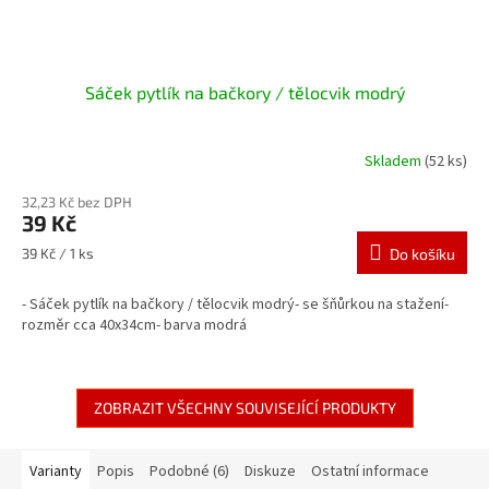
Sáček pytlík na bačkory / tělocvik modrý
Skladem
(52 ks)
32,23 Kč bez DPH
39 Kč
Měrná
39 Kč / 1 ks
Do košíku
cena:
- Sáček pytlík na bačkory / tělocvik modrý- se šňůrkou na stažení-
rozměr cca 40x34cm- barva modrá
ZOBRAZIT VŠECHNY SOUVISEJÍCÍ PRODUKTY
Varianty
Popis
Podobné (6)
Diskuze
Ostatní informace