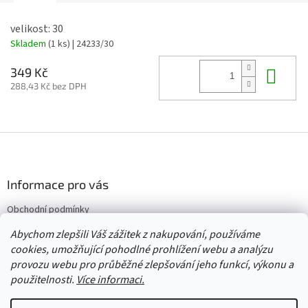
velikost: 30
Skladem
(1 ks)
| 24233/30
Do 
349 Kč
288,43 Kč bez DPH
Z
á
p
a
Informace pro vás
t
Obchodní podmínky
í
Vrácení/výměna/reklamace
Abychom zlepšili Váš zážitek z nakupování, používáme
Velkoobchod
cookies, umožňující pohodlné prohlížení webu a analýzu
provozu webu pro průběžné zlepšování jeho funkcí, výkonu a
použitelnosti.
Více informaci.
Vytvořil Shoptet