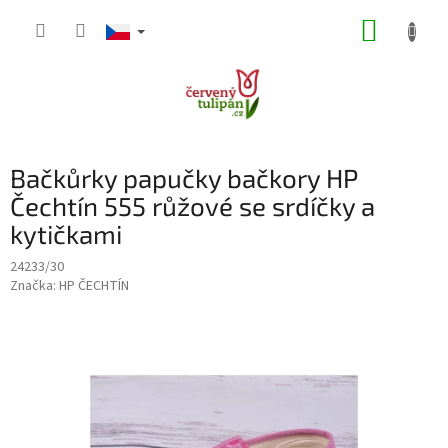
Přejít
NÁKUP
na
obsah
KOŠÍK
Bačkůrky papučky bačkory HP
Čechtín 555 růžové se srdíčky a
kytičkami
24233/30
Značka:
HP ČECHTÍN