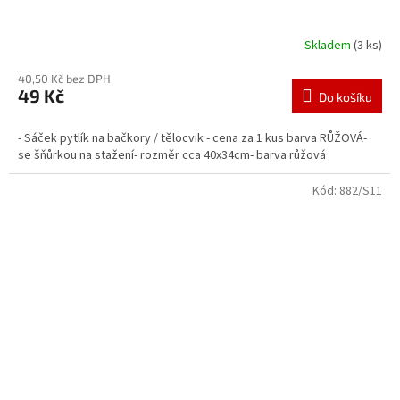
Skladem
(3 ks)
40,50 Kč bez DPH
49 Kč
Do košíku
- Sáček pytlík na bačkory / tělocvik - cena za 1 kus barva RŮŽOVÁ-
se šňůrkou na stažení- rozměr cca 40x34cm- barva růžová
Kód:
882/S11