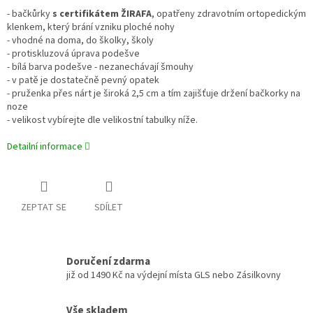
- bačkůrky
s certifikátem ŽIRAFA
, opatřeny zdravotním ortopedickým
klenkem, který brání vzniku ploché nohy
- vhodné na doma, do školky, školy
- protiskluzová úprava podešve
- bílá barva podešve - nezanechávají šmouhy
- v patě je dostatečně pevný opatek
- pruženka přes nárt je široká 2,5 cm a tím zajišťuje držení bačkorky na
noze
- velikost vybírejte dle velikostní tabulky níže.
Detailní informace
ZEPTAT SE
SDÍLET
Doručení zdarma
již od 1490 Kč na výdejní místa GLS nebo Zásilkovny
Vše skladem