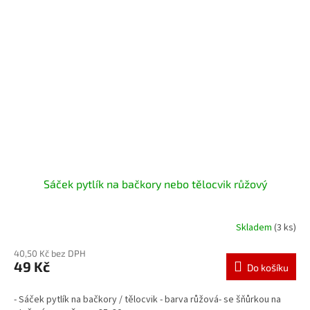
Sáček pytlík na bačkory nebo tělocvik růžový
Skladem
(3 ks)
40,50 Kč bez DPH
49 Kč
Do košíku
- Sáček pytlík na bačkory / tělocvik - barva růžová- se šňůrkou na