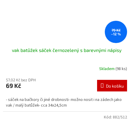
79 Kč
–12 %
vak batůžek sáček černozelený s barevnými nápisy
Skladem
(98 ks)
57,02 Kč bez DPH
69 Kč
Do košíku
- sáček na bačkory či jiné drobnosti- možno nosit i na zádech jako
vak / malý batůžek- cca 34x24,5cm
Kód:
882/S12