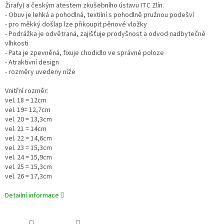
Žirafy) a českým atestem zkušebního ústavu ITC Zlín.
- Obuv je lehká a pohodlná, textilní s pohodlně pružnou podešví
- pro měkký došlap lze přikoupit pěnové vložky
- Podrážka je odvětraná, zajišťuje prodyšnost a odvod nadbytečné
vlhkosti
- Pata je zpevněná, fixuje chodidlo ve správné poloze
- Atraktivní design
- rozměry uvedeny níže
Vnitřní rozměr:
vel. 18 = 12cm
vel. 19= 12,7cm
vel. 20 = 13,3cm
vel. 21 = 14cm
vel. 22 = 14,6cm
vel. 23 = 15,3cm
vel. 24 = 15,9cm
vel. 25 = 15,3cm
vel. 26 = 17,3cm
Detailní informace