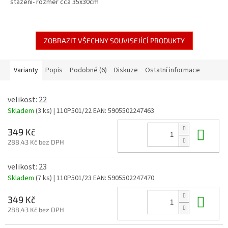
stažení- rozměr cca 35x30cm
ZOBRAZIT VŠECHNY SOUVISEJÍCÍ PRODUKTY
Varianty
Popis
Podobné (6)
Diskuze
Ostatní informace
velikost: 22
Skladem
(3 ks)
| 110P501/22
EAN:
5905502247463
Do 
349 Kč
288,43 Kč bez DPH
velikost: 23
Skladem
(7 ks)
| 110P501/23
EAN:
5905502247470
Do 
349 Kč
288,43 Kč bez DPH