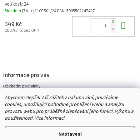
velikost: 24
Skladem
(7 ks)
| 110P501/24
EAN:
5905502247487
Do 
349 Kč
288,43 Kč bez DPH
Z
á
p
a
Informace pro vás
t
Obchodní podmínky
í
Vrácení/výměna/reklamace
Abychom zlepšili Váš zážitek z nakupování, používáme
Velkoobchod
cookies, umožňující pohodlné prohlížení webu a analýzu
provozu webu pro průběžné zlepšování jeho funkcí, výkonu a
použitelnosti.
Více informaci.
Vytvořil Shoptet
Nastavení