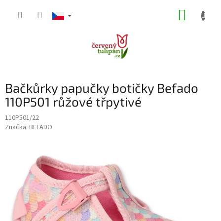
Přejít
NÁKUP
na
obsah
KOŠÍK
Bačkůrky papučky botičky Befado
110P501 růžové třpytivé
110P501/22
Značka:
BEFADO