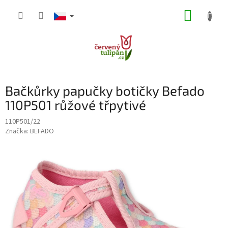
Přejít
NÁKUP
na
obsah
KOŠÍK
Bačkůrky papučky botičky Befado
110P501 růžové třpytivé
110P501/22
Značka:
BEFADO