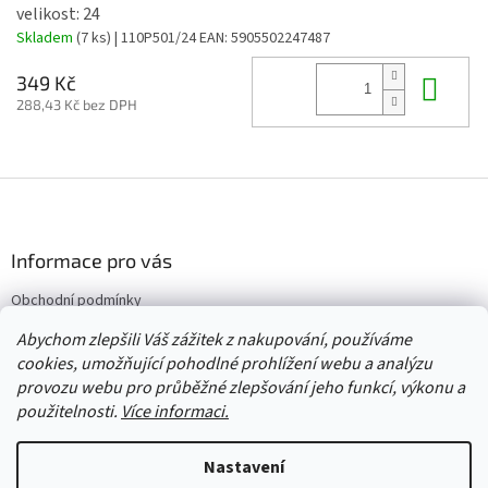
velikost: 24
Skladem
(7 ks)
| 110P501/24
EAN:
5905502247487
Do 
349 Kč
288,43 Kč bez DPH
Z
á
p
a
Informace pro vás
t
Obchodní podmínky
í
Vrácení/výměna/reklamace
Abychom zlepšili Váš zážitek z nakupování, používáme
Velkoobchod
cookies, umožňující pohodlné prohlížení webu a analýzu
provozu webu pro průběžné zlepšování jeho funkcí, výkonu a
použitelnosti.
Více informaci.
Vytvořil Shoptet
Nastavení