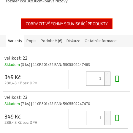
rozměr cca 36x30cm- barva růžový
ZOBRAZIT VŠECHNY SOUVISEJÍCÍ PRODUKTY
Varianty
Popis
Podobné (6)
Diskuze
Ostatní informace
velikost: 22
Skladem
(3 ks)
| 110P501/22
EAN:
5905502247463
Do 
349 Kč
288,43 Kč bez DPH
velikost: 23
Skladem
(7 ks)
| 110P501/23
EAN:
5905502247470
Do 
349 Kč
288,43 Kč bez DPH