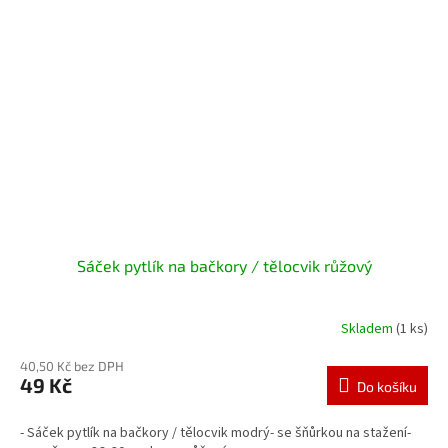
Sáček pytlík na bačkory / tělocvik růžový
Skladem
(1 ks)
40,50 Kč bez DPH
49 Kč
Do košíku
- Sáček pytlík na bačkory / tělocvik modrý- se šňůrkou na stažení-