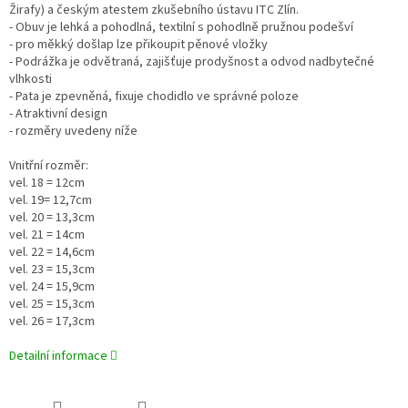
Žirafy) a českým atestem zkušebního ústavu ITC Zlín.
- Obuv je lehká a pohodlná, textilní s pohodlně pružnou podešví
- pro měkký došlap lze přikoupit pěnové vložky
- Podrážka je odvětraná, zajišťuje prodyšnost a odvod nadbytečné
vlhkosti
- Pata je zpevněná, fixuje chodidlo ve správné poloze
- Atraktivní design
- rozměry uvedeny níže
Vnitřní rozměr:
vel. 18 = 12cm
vel. 19= 12,7cm
vel. 20 = 13,3cm
vel. 21 = 14cm
vel. 22 = 14,6cm
vel. 23 = 15,3cm
vel. 24 = 15,9cm
vel. 25 = 15,3cm
vel. 26 = 17,3cm
Detailní informace