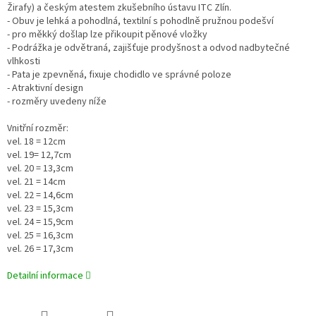
Žirafy) a českým atestem zkušebního ústavu ITC Zlín.
- Obuv je lehká a pohodlná, textilní s pohodlně pružnou podešví
- pro měkký došlap lze přikoupit pěnové vložky
- Podrážka je odvětraná, zajišťuje prodyšnost a odvod nadbytečné
vlhkosti
- Pata je zpevněná, fixuje chodidlo ve správné poloze
- Atraktivní design
- rozměry uvedeny níže
Vnitřní rozměr:
vel. 18 = 12cm
vel. 19= 12,7cm
vel. 20 = 13,3cm
vel. 21 = 14cm
vel. 22 = 14,6cm
vel. 23 = 15,3cm
vel. 24 = 15,9cm
vel. 25 = 16,3cm
vel. 26 = 17,3cm
Detailní informace