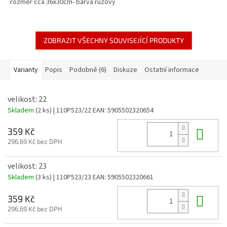
rozměr cca 36x30cm- barva růžový
ZOBRAZIT VŠECHNY SOUVISEJÍCÍ PRODUKTY
Varianty
Popis
Podobné (6)
Diskuze
Ostatní informace
velikost: 22
Skladem
(2 ks)
| 110P523/22
EAN:
5905502320654
Do 
359 Kč
296,69 Kč bez DPH
velikost: 23
Skladem
(3 ks)
| 110P523/23
EAN:
5905502320661
Do 
359 Kč
296,69 Kč bez DPH