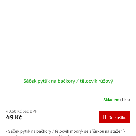
Sáček pytlík na bačkory / tělocvik růžový
Skladem
(1 ks)
40,50 Kč bez DPH
49 Kč
Do košíku
- Sáček pytlík na bačkory / tělocvik modrý- se šňůrkou na stažení-