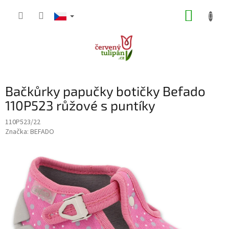
Přejít
NÁKUP
na
obsah
KOŠÍK
Bačkůrky papučky botičky Befado
110P523 růžové s puntíky
110P523/22
Značka:
BEFADO