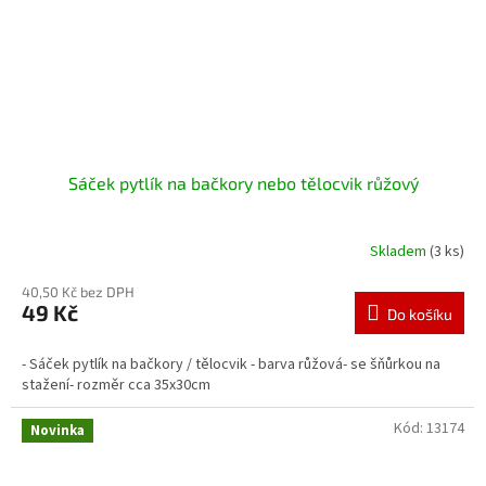
Sáček pytlík na bačkory nebo tělocvik růžový
Skladem
(3 ks)
40,50 Kč bez DPH
49 Kč
Do košíku
- Sáček pytlík na bačkory / tělocvik - barva růžová- se šňůrkou na
stažení- rozměr cca 35x30cm
Kód:
13174
Novinka