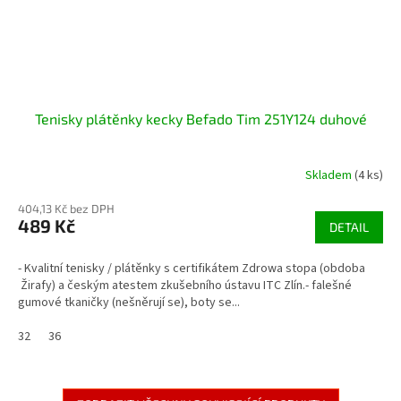
Tenisky plátěnky kecky Befado Tim 251Y124 duhové
Skladem
(4 ks)
404,13 Kč bez DPH
489 Kč
DETAIL
- Kvalitní tenisky / plátěnky s certifikátem Zdrowa stopa (obdoba
Žirafy) a českým atestem zkušebního ústavu ITC Zlín.- falešné
gumové tkaničky (nešněrují se), boty se...
32
36