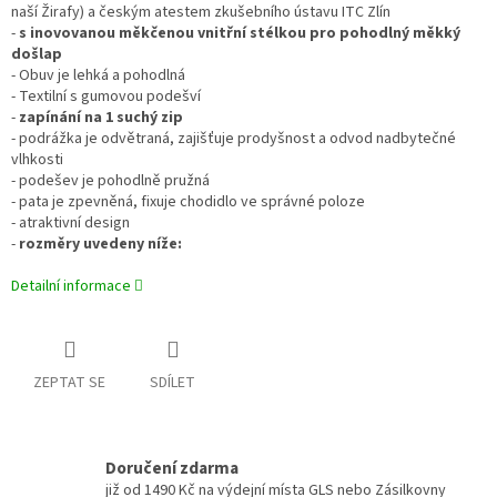
naší Žirafy) a českým atestem zkušebního ústavu ITC Zlín
-
s inovovanou měkčenou vnitřní stélkou pro pohodlný měkký
došlap
- Obuv je lehká a pohodlná
- Textilní s gumovou podešví
-
zapínání na 1 suchý zip
- podrážka je odvětraná, zajišťuje prodyšnost a odvod nadbytečné
vlhkosti
- podešev je pohodlně pružná
- pata je zpevněná, fixuje chodidlo ve správné poloze
- atraktivní design
-
rozměry uvedeny níže:
Detailní informace
ZEPTAT SE
SDÍLET
Doručení zdarma
již od 1490 Kč na výdejní místa GLS nebo Zásilkovny