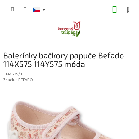
Přejít
NÁKUP
na
obsah
KOŠÍK
Balerínky bačkory papuče Befado
114X575 114Y575 móda
114Y575/31
Značka:
BEFADO