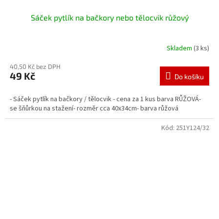
Sáček pytlík na bačkory nebo tělocvik růžový
Skladem
(3 ks)
40,50 Kč bez DPH
49 Kč
Do košíku
- Sáček pytlík na bačkory / tělocvik - cena za 1 kus barva RŮŽOVÁ-
se šňůrkou na stažení- rozměr cca 40x34cm- barva růžová
Kód:
251Y124/32