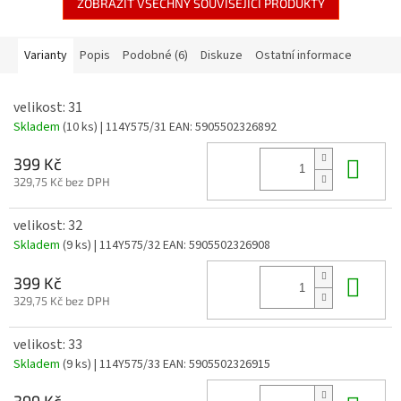
ZOBRAZIT VŠECHNY SOUVISEJÍCÍ PRODUKTY
Varianty
Popis
Podobné (6)
Diskuze
Ostatní informace
velikost: 31
Skladem
(10 ks)
| 114Y575/31
EAN:
5905502326892
Do 
399 Kč
329,75 Kč bez DPH
velikost: 32
Skladem
(9 ks)
| 114Y575/32
EAN:
5905502326908
Do 
399 Kč
329,75 Kč bez DPH
velikost: 33
Skladem
(9 ks)
| 114Y575/33
EAN:
5905502326915
399 Kč