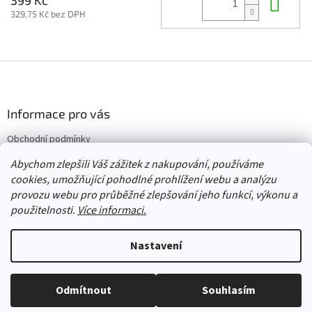
Do 
329,75 Kč bez DPH
Z
á
p
a
Informace pro vás
t
Obchodní podmínky
í
Vrácení/výměna/reklamace
Abychom zlepšili Váš zážitek z nakupování, používáme
Velkoobchod
cookies, umožňující pohodlné prohlížení webu a analýzu
provozu webu pro průběžné zlepšování jeho funkcí, výkonu a
použitelnosti.
Více informaci.
Vytvořil Shoptet
Nastavení
Copyright 2026
Červený Tulipán
. Všechna práva vyhrazena.
Upravit
Odmítnout
Souhlasím
nastavení cookies
Vše skladem, zboží odesíláme každý pracovní den.