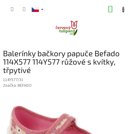
Přejít
NÁKUP
na
obsah
KOŠÍK
Balerínky bačkory papuče Befado
114X577 114Y577 růžové s kvítky,
třpytivé
114Y577/31
Značka:
BEFADO