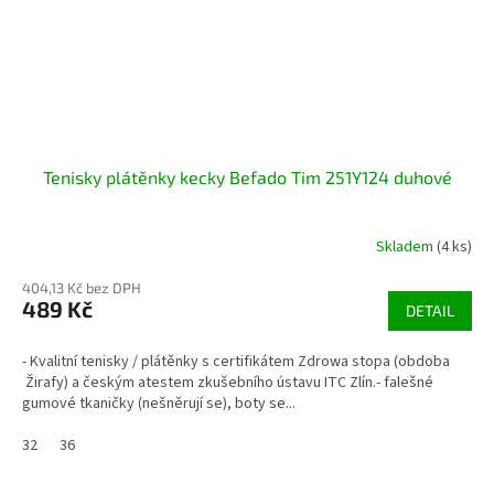
Tenisky plátěnky kecky Befado Tim 251Y124 duhové
Skladem
(4 ks)
404,13 Kč bez DPH
489 Kč
DETAIL
- Kvalitní tenisky / plátěnky s certifikátem Zdrowa stopa (obdoba
Žirafy) a českým atestem zkušebního ústavu ITC Zlín.- falešné
gumové tkaničky (nešněrují se), boty se...
32
36