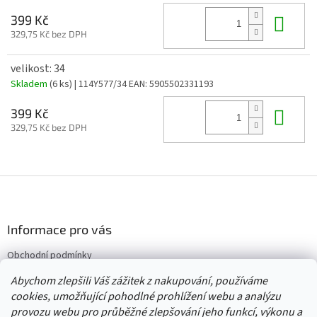
Do 
399 Kč
329,75 Kč bez DPH
velikost: 34
Skladem
(6 ks)
| 114Y577/34
EAN:
5905502331193
Do 
399 Kč
329,75 Kč bez DPH
Z
á
p
a
Informace pro vás
t
Obchodní podmínky
í
Vrácení/výměna/reklamace
Abychom zlepšili Váš zážitek z nakupování, používáme
Velkoobchod
cookies, umožňující pohodlné prohlížení webu a analýzu
provozu webu pro průběžné zlepšování jeho funkcí, výkonu a