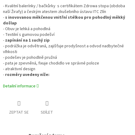
- Kvalitní balerínky / bačkůrky s certifikátem Zdrowa stopa (obdoba
naší Žirafy) a českým atestem zkušebního ústavu ITC Zlín
-
s inovovanou měkčenou vnitřní stélkou pro pohodlný měkký
došlap
- Obuv je lehká a pohodlná
- Textilní s gumovou podešví
-
zapínání na 1 suchý zip
- podrážka je odvětraná, zajišťuje prodyšnost a odvod nadbytečné
vlhkosti
- podešev je pohodlně pružná
- pata je zpevněná, fixuje chodidlo ve správné poloze
- atraktivní design
-
rozměry uvedeny níže:
Detailní informace
ZEPTAT SE
SDÍLET