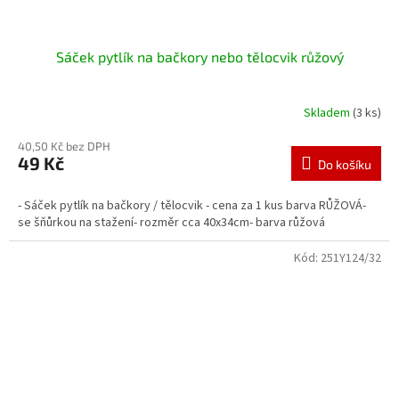
Sáček pytlík na bačkory nebo tělocvik růžový
Skladem
(3 ks)
40,50 Kč bez DPH
49 Kč
Do košíku
- Sáček pytlík na bačkory / tělocvik - cena za 1 kus barva RŮŽOVÁ-
se šňůrkou na stažení- rozměr cca 40x34cm- barva růžová
Kód:
251Y124/32