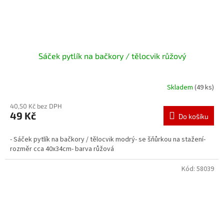
Sáček pytlík na bačkory / tělocvik růžový
Skladem
(49 ks)
40,50 Kč bez DPH
49 Kč
Do košíku
- Sáček pytlík na bačkory / tělocvik modrý- se šňůrkou na stažení-
rozměr cca 40x34cm- barva růžová
Kód:
58039