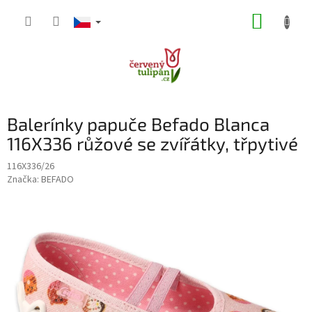
Přejít
NÁKUP
na
obsah
KOŠÍK
Balerínky papuče Befado Blanca
116X336 růžové se zvířátky, třpytivé
116X336/26
Značka:
BEFADO