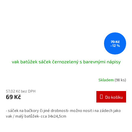
79 Kč
–12 %
vak batůžek sáček černozelený s barevnými nápisy
Skladem
(98 ks)
57,02 Kč bez DPH
69 Kč
Do košíku
- sáček na bačkory či jiné drobnosti- možno nosit i na zádech jako
vak / malý batůžek- cca 34x24,5cm