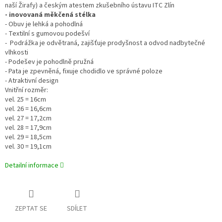
naší Žirafy) a českým atestem zkušebního ústavu ITC Zlín
- inovovaná měkčená stélka
- Obuv je lehká a pohodlná
- Textilní s gumovou podešví
- Podrážka je odvětraná, zajišťuje prodyšnost a odvod nadbytečné
vlhkosti
- Podešev je pohodlně pružná
- Pata je zpevněná, fixuje chodidlo ve správné poloze
- Atraktivní design
Vnitřní rozměr:
vel. 25 = 16cm
vel. 26 = 16,6cm
vel. 27 = 17,2cm
vel. 28 = 17,9cm
vel. 29 = 18,5cm
vel. 30 = 19,1cm
Detailní informace
ZEPTAT SE
SDÍLET