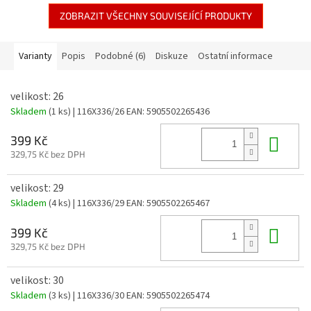
ZOBRAZIT VŠECHNY SOUVISEJÍCÍ PRODUKTY
Varianty
Popis
Podobné (6)
Diskuze
Ostatní informace
velikost: 26
Skladem
(1 ks)
| 116X336/26
EAN:
5905502265436
Do 
399 Kč
329,75 Kč bez DPH
velikost: 29
Skladem
(4 ks)
| 116X336/29
EAN:
5905502265467
Do 
399 Kč
329,75 Kč bez DPH
velikost: 30
Skladem
(3 ks)
| 116X336/30
EAN:
5905502265474