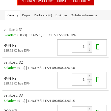
ZOBRAZIT VŠECHNY SOUVISEJÍCÍ PRODUKTY
Varianty
Popis
Podobné (6)
Diskuze
Ostatní informace
velikost: 31
Skladem
(10 ks)
| 114Y575/31
EAN:
5905502326892
Do 
399 Kč
329,75 Kč bez DPH
velikost: 32
Skladem
(9 ks)
| 114Y575/32
EAN:
5905502326908
Do 
399 Kč
329,75 Kč bez DPH
velikost: 33
Skladem
(9 ks)
| 114Y575/33
EAN:
5905502326915
399 Kč