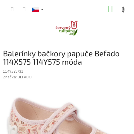
Přejít
NÁKUP
na
obsah
KOŠÍK
Balerínky bačkory papuče Befado
114X575 114Y575 móda
114Y575/31
Značka:
BEFADO