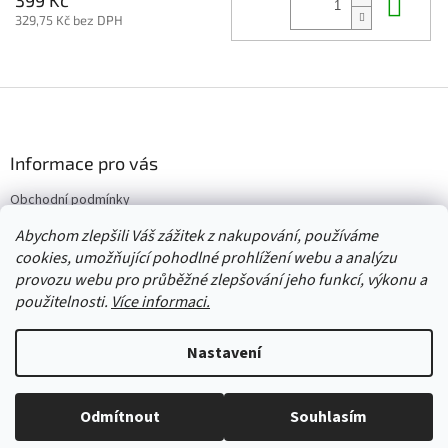
Do 
329,75 Kč bez DPH
Z
á
p
a
Informace pro vás
t
Obchodní podmínky
í
Vrácení/výměna/reklamace
Abychom zlepšili Váš zážitek z nakupování, používáme
Velkoobchod
cookies, umožňující pohodlné prohlížení webu a analýzu
provozu webu pro průběžné zlepšování jeho funkcí, výkonu a
použitelnosti.
Více informaci.
Vytvořil Shoptet
Nastavení
Copyright 2026
Červený Tulipán
. Všechna práva vyhrazena.
Upravit
Odmítnout
Souhlasím
nastavení cookies
Vše skladem, zboží odesíláme každý pracovní den.