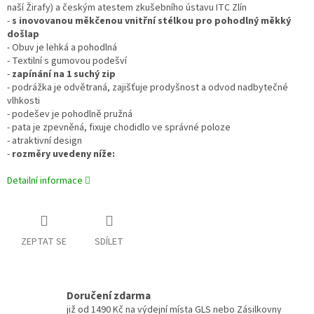
naší Žirafy) a českým atestem zkušebního ústavu ITC Zlín
-
s inovovanou měkčenou vnitřní stélkou pro pohodlný měkký
došlap
- Obuv je lehká a pohodlná
- Textilní s gumovou podešví
-
zapínání na 1 suchý zip
- podrážka je odvětraná, zajišťuje prodyšnost a odvod nadbytečné
vlhkosti
- podešev je pohodlně pružná
- pata je zpevněná, fixuje chodidlo ve správné poloze
- atraktivní design
-
rozměry uvedeny níže:
Detailní informace
ZEPTAT SE
SDÍLET
Doručení zdarma
již od 1490 Kč na výdejní místa GLS nebo Zásilkovny