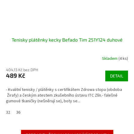
Tenisky plátěnky kecky Befado Tim 251Y124 duhové
Skladem
(4 ks)
404,13 Kč bez DPH
489 Kč
DETAIL
- Kvalitní tenisky / plátěnky s certifikátem Zdrowa stopa (obdoba
Žirafy) a českým atestem zkušebního ústavu ITC Zlín.- falešné
gumové tkaničky (nešněrují se), boty se...
32
36