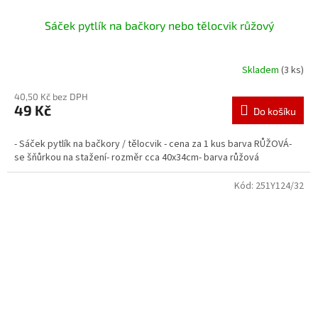
Sáček pytlík na bačkory nebo tělocvik růžový
Skladem
(3 ks)
40,50 Kč bez DPH
49 Kč
Do košíku
- Sáček pytlík na bačkory / tělocvik - cena za 1 kus barva RŮŽOVÁ-
se šňůrkou na stažení- rozměr cca 40x34cm- barva růžová
Kód:
251Y124/32