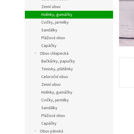
n
Zimní obuv
e
Holínky, gumáčky
l
Cvičky, jarmilky
Sandálky
Plážová obuv
Capáčky
Obuv chlapecká
Bačkůrky, papučky
Tenisky, plátěnky
Celoroční obuv
Zimní obuv
Holínky, gumáčky
Cvičky, jarmilky
Sandálky
Plážová obuv
Capáčky
Obuv pánská