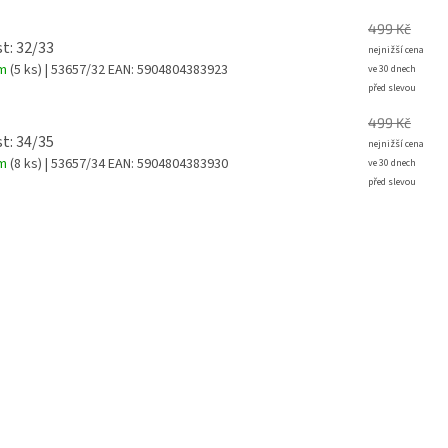
499 Kč
st: 32/33
em
(5 ks)
| 53657/32
EAN:
5904804383923
499 Kč
st: 34/35
em
(8 ks)
| 53657/34
EAN:
5904804383930