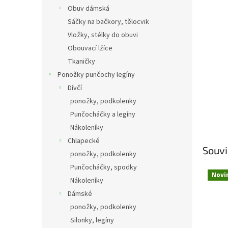
Obuv dámská
Sáčky na bačkory, tělocvik
Vložky, stélky do obuvi
Obouvací lžíce
Tkaničky
Ponožky punčochy legíny
Dívčí
ponožky, podkolenky
Punčocháčky a legíny
Nákoleníky
Chlapecké
Souvi
ponožky, podkolenky
Punčocháčky, spodky
Novi
Nákoleníky
Dámské
ponožky, podkolenky
Silonky, legíny