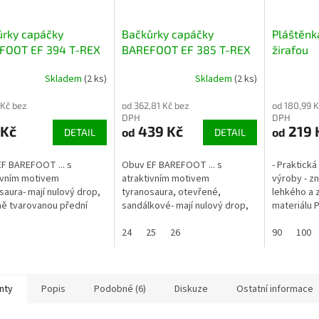
ůrky capáčky
Bačkůrky capáčky
Pláštěnk
FOOT EF 394 T-REX
BAREFOOT EF 385 T-REX
žirafou
očervené
černočervené
Skladem
(2 ks)
Skladem
(2 ks)
polootevřené
 Kč bez
od 362,81 Kč bez
od 180,99 K
DPH
DPH
 Kč
439 Kč
219 
od
od
DETAIL
DETAIL
F BAREFOOT ... s
Obuv EF BAREFOOT ... s
- Praktick
ivním motivem
atraktivním motivem
výroby - zn
saura- mají nulový drop,
tyranosaura, otevřené,
lehkého a 
ě tvarovanou přední
sandálkové- mají nulový drop,
materiálu P
 dostatkem prostoru pro
výborně tvarovanou přední
velice skla
zapínání je na suchý zip,
část s dostatkem prostoru pro
24
25
26
velikosti cc
90
100
mu...
prsty- zapínání je...
nty
Popis
Podobné (6)
Diskuze
Ostatní informace