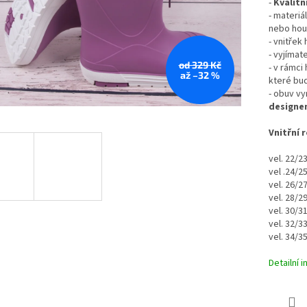
-
Kvalitn
- materiá
nebo ho
- vnitřek 
- vyjímat
od 329 Kč
- v rámci
až –32 %
které bud
- obuv vy
designe
Vnitřní 
vel. 22/2
vel .24/2
vel. 26/2
vel. 28/2
vel. 30/3
vel. 32/3
vel. 34/3
Detailní 