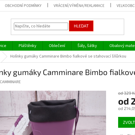
OBCHODNÍ PODMÍNKY
VRÁCENÍ/VÝMĚNA/REKLAMACE
VELKOOB
HLEDAT
vice
Pláštěnky
Oblečení
Šály, šátky
Obalový mater
Holínky gumáky Camminare Bimbo fialkové se stahovací šňůrkou
ínky gumáky Camminare Bimbo fialkové
CAMMINARE
od 329 K
od
od
214,0
Měrná
ZVOLT
cena: