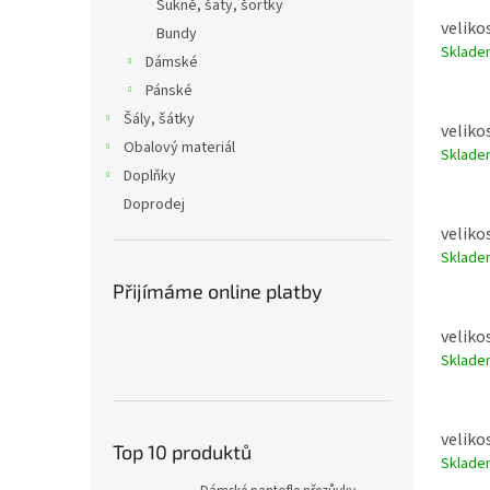
Sukně, šaty, šortky
veliko
Bundy
Sklad
Dámské
Pánské
Šály, šátky
veliko
Obalový materiál
Sklad
Doplňky
Doprodej
veliko
Sklad
Přijímáme online platby
veliko
Sklad
veliko
Top 10 produktů
Sklad