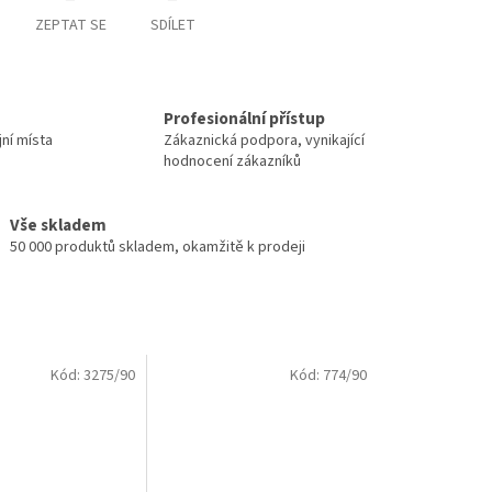
ZEPTAT SE
SDÍLET
Profesionální přístup
jní místa
Zákaznická podpora, vynikající
hodnocení zákazníků
Vše skladem
50 000 produktů skladem, okamžitě k prodeji
Kód:
3275/90
Kód:
774/90