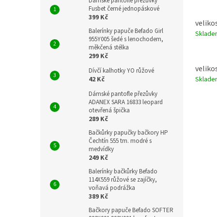
Dámské pantofle přezůvky
Fusbet černé jednopáskové
399 Kč
veliko
Balerínky papuče Befado Girl
Sklad
955Y005 šedé s lenochodem,
měkčená stélka
299 Kč
veliko
Dívčí kalhotky YO růžové
Sklad
42 Kč
Dámské pantofle přezůvky
ADANEX SARA 16833 leopard
otevřená špička
289 Kč
Bačkůrky papučky bačkory HP
Čechtín 555 tm. modré s
medvídky
249 Kč
Balerínky bačkůrky Befado
114X559 růžové se zajíčky,
voňavá podrážka
389 Kč
Bačkory papuče Befado SOFTER