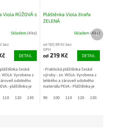
a Viola RŮŽOVÁ s
Pláštěnka Viola žirafa
ZELENÁ
Další
Skladem
(4 ks)
Skladem
(4 ks)
produkt
č bez
od 180,99 Kč bez
DPH
Kč
219 Kč
od
DETAIL
DETAIL
á pláštěnka české
- Praktická pláštěnka české
. VIOLA. Vyrobena z
výroby - zn. VIOLA. Vyrobena z
zároveň odolného
lehkého a zároveň odolného
EVA.- pláštěnka je
materiálu PEVA.- Pláštěnka je
dná a lehká ...menší
velmi skladná a lehká ...menší
a 100g, větší cca...
110
120
130
velikosti cca 100g a větší cca...
90
100
110
120
130