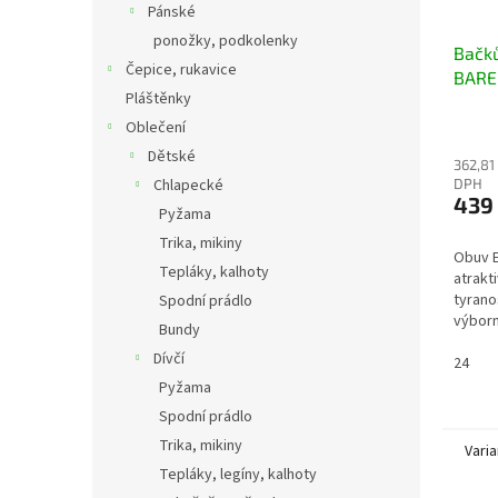
Pánské
ponožky, podkolenky
Bačk
Čepice, rukavice
BARE
Pláštěnky
čern
Oblečení
Dětské
362,81
Chlapecké
DPH
439
Pyžama
Trika, mikiny
Obuv E
Tepláky, kalhoty
atrakt
tyrano
Spodní prádlo
výborn
Bundy
část s
Dívčí
prsty- 
24
díky to
Pyžama
Spodní prádlo
Trika, mikiny
Varia
Tepláky, legíny, kalhoty