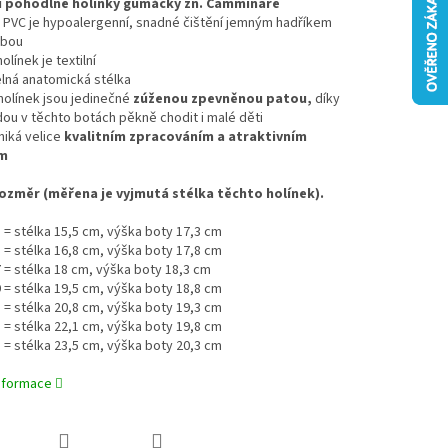
í pohodlné holínky gumáčky zn. Camminare
l PVC je hypoalergenní, snadné čištění jemným hadříkem
ubou
holínek je textilní
elná anatomická stélka
 holínek jsou jedinečné
zúženou zpevněnou patou,
díky
ou v těchto botách pěkně chodit i malé děti
niká velice
kvalitním zpracováním a atraktivním
m
rozměr (měřena je vyjmutá stélka těchto holínek).
3 = stélka 15,5 cm, výška boty 17,3 cm
5 = stélka 16,8 cm, výška boty 17,8 cm
7 = stélka 18 cm, výška boty 18,3 cm
9 = stélka 19,5 cm, výška boty 18,8 cm
1 = stélka 20,8 cm, výška boty 19,3 cm
3 = stélka 22,1 cm, výška boty 19,8 cm
5 = stélka 23,5 cm, výška boty 20,3 cm
informace