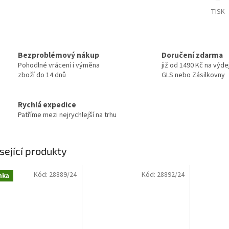
TISK
Bezproblémový nákup
Doručení zdarma
Pohodlné vrácení i výměna
již od 1490 Kč na výde
zboží do 14 dnů
GLS nebo Zásilkovny
Rychlá expedice
Patříme mezi nejrychlejší na trhu
sející produkty
Kód:
28889/24
Kód:
28892/24
nka