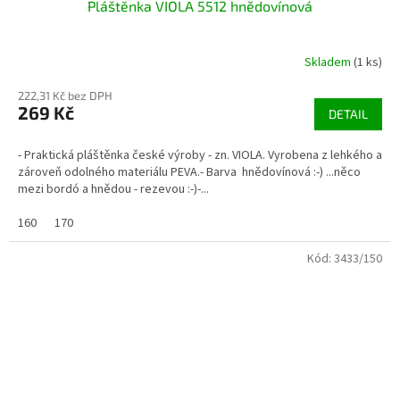
Pláštěnka VIOLA 5512 hnědovínová
Skladem
(1 ks)
222,31 Kč bez DPH
269 Kč
DETAIL
- Praktická pláštěnka české výroby - zn. VIOLA. Vyrobena z lehkého a
zároveň odolného materiálu PEVA.- Barva hnědovínová :-) ...něco
mezi bordó a hnědou - rezevou :-)-...
160
170
Kód:
3433/150