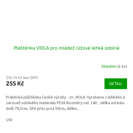
Pláštěnka VIOLA pro mládež růžová lehká odolná
Skladem
(1 ks)
210,74 Kč bez DPH
255 Kč
DETAIL
Praktická pláštěnka české výroby - zn. VIOLA. Vyrobena z lehkého a
zároveň odolného materiálu PEVA.Rozměry:vel. 140 ...délka od krku
dolů 79,5cm, šíře přes prsa 50cm, délka...
150