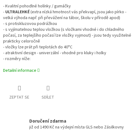
- Kvalitní pohodlné holínky / gumáčky
-
ULTRALEHKÉ
(extra nízká hmotnost vás překvapí, jsou jako pírko -
velká výhoda např. při převážení na tábor, školu v přírodě apod)
- s protiskluzovou podrážkou
- s vyjímatelnou teplou vložkou (s vložkami vhodné i do chladného
počasí, za teplejšího počasí lze vložky vyjmout) - jsou tedy využitelné
prakticky celoročně
- vložky lze prát při teplotách do 40°C
- atraktivní design - univerzální - vhodné pro kluky i holky
- rozměry níže:
Detailní informace
ZEPTAT SE
SDÍLET
Doručení zdarma
již od 1490 Kč na výdejní místa GLS nebo Zásilkovny