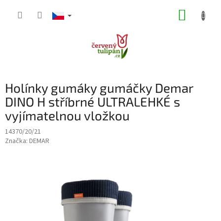
Přejít
NÁKUP
na
obsah
KOŠÍK
Holínky gumáky gumáčky Demar
DINO H stříbrné ULTRALEHKÉ s
vyjímatelnou vložkou
14370/20/21
Značka:
DEMAR