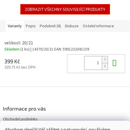
ZOBRAZIT VŠECHNY SOUVISEJÍCÍ PRODUKTY
Varianty
Popis
Podobné (6)
Diskuze
Ostatní informace
velikost: 20/21
Skladem
(1 ks)
| 14370/20/21
EAN:
5901232041159
Do 
399 Kč
329,75 Kč bez DPH
Z
á
p
a
Informace pro vás
t
Obchodní podmínky
í
Vrácení/výměna/reklamace
Abychom zlepšili Váš zážitek z nakupování, používáme