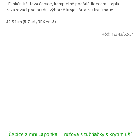
- Funkční kšiltová čepice, kompletně podšitá fleecem - teplá-
zavazovací pod bradu- výborně kryje uši- atraktivní motiv
52-54cm (5-7 let, RDX vel.5)
Kód:
42843/52-54
Čepice zimní Laponka 11 růžová s tučňáčky s krytím uší