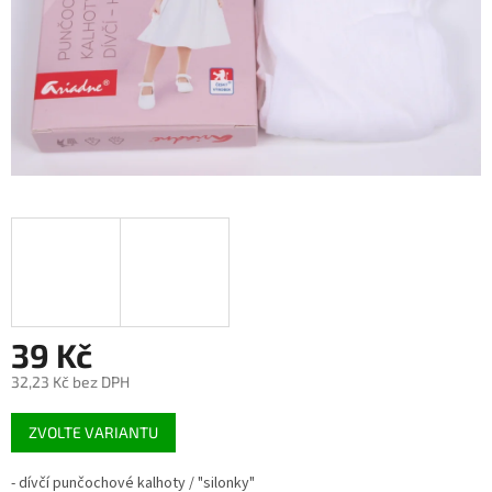
39 Kč
32,23 Kč bez DPH
Měrná
ZVOLTE VARIANTU
cena:
- dívčí punčochové kalhoty / "silonky"