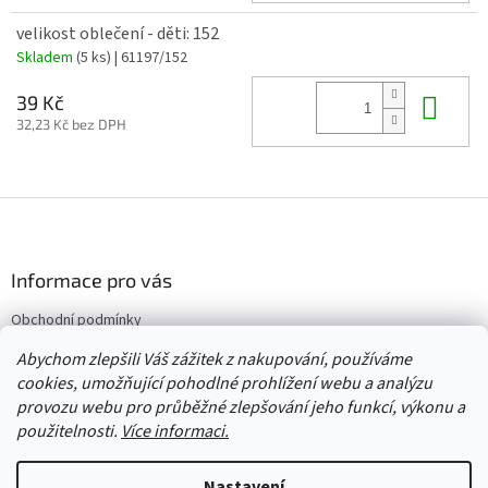
velikost oblečení - děti: 152
Skladem
(5 ks)
| 61197/152
Do 
39 Kč
32,23 Kč bez DPH
Z
á
p
a
Informace pro vás
t
Obchodní podmínky
í
Vrácení/výměna/reklamace
Abychom zlepšili Váš zážitek z nakupování, používáme
Velkoobchod
cookies, umožňující pohodlné prohlížení webu a analýzu
provozu webu pro průběžné zlepšování jeho funkcí, výkonu a
použitelnosti.
Více informaci.
Vytvořil Shoptet
Nastavení