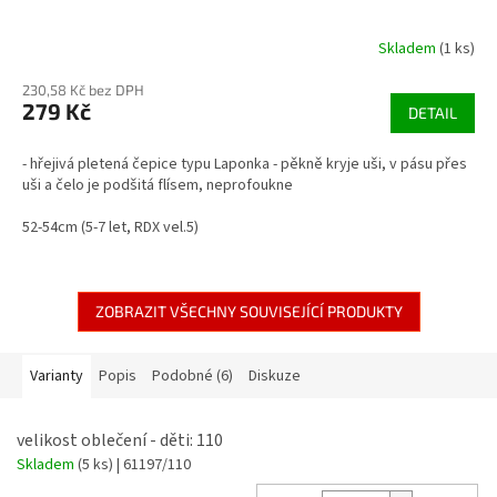
Skladem
(1 ks)
230,58 Kč bez DPH
279 Kč
DETAIL
- hřejivá pletená čepice typu Laponka - pěkně kryje uši, v pásu přes
uši a čelo je podšitá flísem, neprofoukne
52-54cm (5-7 let, RDX vel.5)
ZOBRAZIT VŠECHNY SOUVISEJÍCÍ PRODUKTY
Varianty
Popis
Podobné (6)
Diskuze
velikost oblečení - děti: 110
Skladem
(5 ks)
| 61197/110