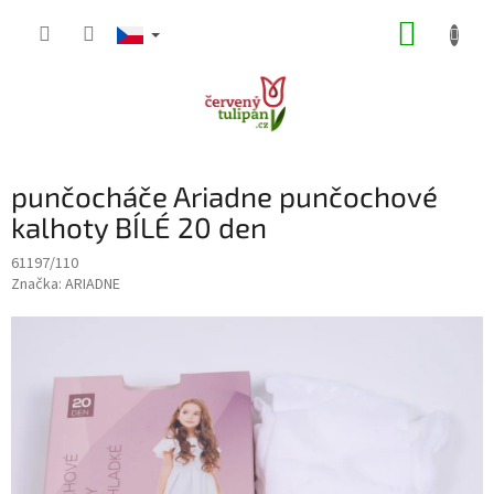
Přejít
NÁKUP
na
obsah
KOŠÍK
punčocháče Ariadne punčochové
kalhoty BÍLÉ 20 den
61197/110
Značka:
ARIADNE