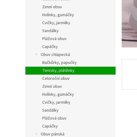
n
Zimní obuv
e
Holínky, gumáčky
l
Cvičky, jarmilky
Sandálky
Plážová obuv
Capáčky
Obuv chlapecká
Bačkůrky, papučky
Tenisky, plátěnky
Celoroční obuv
Zimní obuv
Holínky, gumáčky
Cvičky, jarmilky
Sandálky
Plážová obuv
Capáčky
Obuv pánská