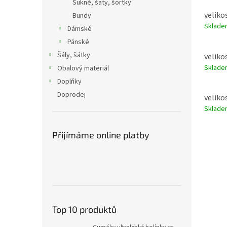
Sukně, šaty, šortky
velikos
Bundy
Sklad
Dámské
Pánské
Šály, šátky
velikos
Sklad
Obalový materiál
Doplňky
Doprodej
velikos
Sklad
Přijímáme online platby
Top 10 produktů