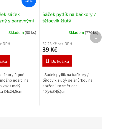
–12 %
žek sáček
Sáček pytlík na bačkory /
ený s barevnými
tělocvik žlutý
Skladem
(98 ks)
Skladem
(776 ks)
Další
produkt
ez DPH
32,23 Kč bez DPH
39 Kč
šíku
Do košíku
bačkory či jiné
- Sáček pytlík na bačkory /
možno nosit i na
tělocvik žlutý- se šňůrkou na
o vak / malý
stažení- rozměr cca
ca 34x24,5cm
40(v)x34(š)cm