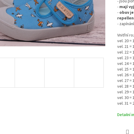
- jsou poh
-
mají vy
-
obuv j
repellen
- zapínán
Vnitřní r
vel. 20 =
vel. 21 =
vel. 22 =
vel. 23 =
vel. 24 =
vel. 25 =
vel. 26 =
vel. 27 =
vel. 28 =
vel. 29 =
vel. 30 =
vel. 31 =
Detailní 