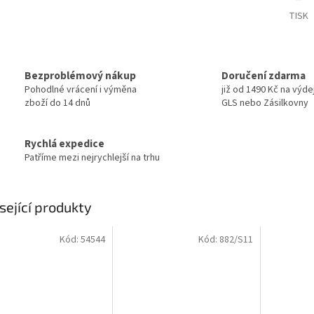
TISK
Bezproblémový nákup
Doručení zdarma
Pohodlné vrácení i výměna
již od 1490 Kč na výde
zboží do 14 dnů
GLS nebo Zásilkovny
Rychlá expedice
Patříme mezi nejrychlejší na trhu
sející produkty
Kód:
54544
Kód:
882/S11