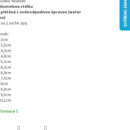
odlně flexibilní
jímatelnou stélku
e plátěná s vodoodpudivou úpravou (water
ce)
í na 2 suché zipy
ozměr:
 13cm
 13,5cm
 14,3cm
 14,8cm
 15,3cm
 16,2cm
 16,9cm
 17,5cm
 18cm
 18,8cm
 19,5cm
 20,1cm
informace