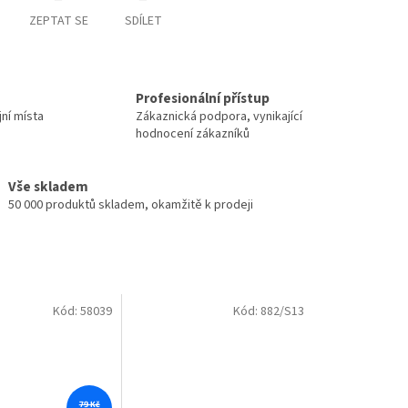
ZEPTAT SE
SDÍLET
Profesionální přístup
jní místa
Zákaznická podpora, vynikající
hodnocení zákazníků
Vše skladem
50 000 produktů skladem, okamžitě k prodeji
Kód:
58039
Kód:
882/S13
79 Kč