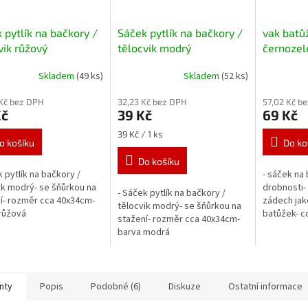
 pytlík na bačkory /
Sáček pytlík na bačkory /
vak batů
vik růžový
tělocvik modrý
černozel
nápisy
Skladem
(49 ks)
Skladem
(52 ks)
Kč bez DPH
32,23 Kč bez DPH
57,02 Kč b
Kč
39 Kč
69 Kč
Měrná
39 Kč / 1 ks
o košíku
Do ko
cena:
Do košíku
k pytlík na bačkory /
- sáček na 
ik modrý- se šňůrkou na
drobnosti- 
- Sáček pytlík na bačkory /
í- rozměr cca 40x34cm-
zádech jak
tělocvik modrý- se šňůrkou na
růžová
batůžek- c
stažení- rozměr cca 40x34cm-
barva modrá
nty
Popis
Podobné (6)
Diskuze
Ostatní informace