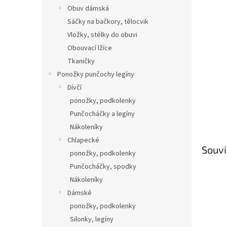
Obuv dámská
Sáčky na bačkory, tělocvik
Vložky, stélky do obuvi
Obouvací lžíce
Tkaničky
Ponožky punčochy legíny
Dívčí
ponožky, podkolenky
Punčocháčky a legíny
Nákoleníky
Chlapecké
Souvi
ponožky, podkolenky
Punčocháčky, spodky
Nákoleníky
Dámské
ponožky, podkolenky
Silonky, legíny