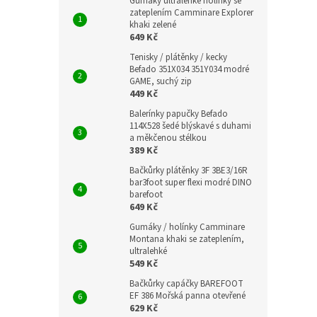
Gumáky ultralehké holínky se
zateplením Camminare Explorer
khaki zelené
649 Kč
Tenisky / plátěnky / kecky
Befado 351X034 351Y034 modré
GAME, suchý zip
449 Kč
Balerínky papučky Befado
114X528 šedé blýskavé s duhami
a měkčenou stélkou
389 Kč
Bačkůrky plátěnky 3F 3BE3/16R
bar3foot super flexi modré DINO
barefoot
649 Kč
Gumáky / holínky Camminare
Montana khaki se zateplením,
ultralehké
549 Kč
Bačkůrky capáčky BAREFOOT
EF 386 Mořská panna otevřené
629 Kč