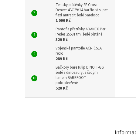
Tenisky plátěnky 3F Cross
Denver 4BC29/14 bar3foot super
flexi antracit šedé barefoot
1 090 Kč
Pantofle přezůvky ADANEX Per
Pedes 25581 tm. šedé plstěné
329 Kč
Vojenské pantofle AČR ČSLA
retro
289 Kč
Bačkory bareTulip DINO T-GG
šedé s dinosaury, s šedým
lemem BAREFOOT
polootevřené
520 Kč
Z
á
p
a
t
Informac
í