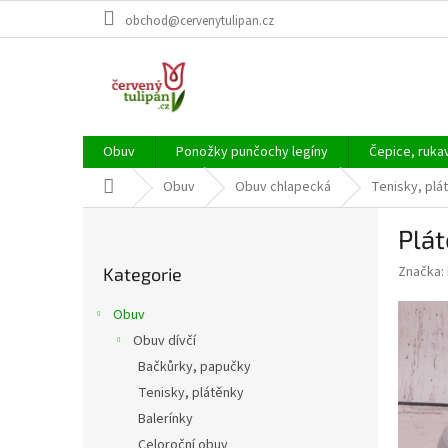
Přejít
obchod@cervenytulipan.cz
na
obsah
Obuv
Ponožky punčochy legíny
Čepice, ruka
Domů
Obuv
Obuv chlapecká
Tenisky, plá
P
Plát
o
Přeskočit
s
Značka:
Kategorie
kategorie
t
r
Obuv
a
Obuv dívčí
n
Bačkůrky, papučky
n
í
Tenisky, plátěnky
p
Balerínky
a
Celoroční obuv