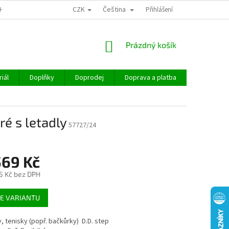
CZK
Čeština
CHOD
Přihlášení
NÁKUPNÍ
Prázdný košík
KOŠÍK
iál
Doplňky
Doprodej
Doprava a platba
Hodnocen
é s letadly
57727/24
569 Kč
5 Kč
bez DPH
E VARIANTU
y, tenisky (popř. bačkůrky) D.D. step