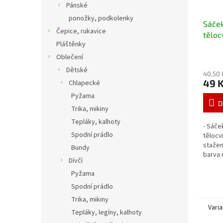
Pánské
ponožky, podkolenky
Sáček
Čepice, rukavice
těloc
Pláštěnky
Oblečení
Dětské
40,50 
49 
Chlapecké
Pyžama
D
Trika, mikiny
Tepláky, kalhoty
- Sáče
Spodní prádlo
tělocv
stažen
Bundy
barva 
Dívčí
Pyžama
Spodní prádlo
Trika, mikiny
Varia
Tepláky, legíny, kalhoty