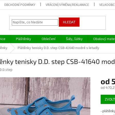
OBCHODNÍ PODMÍNKY
VRÁCENÍ/VÝMĚNA/REKLAMACE
VELKOOB
HLEDAT
vice
Pláštěnky
Oblečení
Šály, šátky
Obalový mater
těnky
Plátěnky tenisky D.D. step CSB-41640 modré s letadly
ěnky tenisky D.D. step CSB-41640 modr
D.D.step
od
od
470,2
Měrná
ZVOLT
cena:
- plátěnk