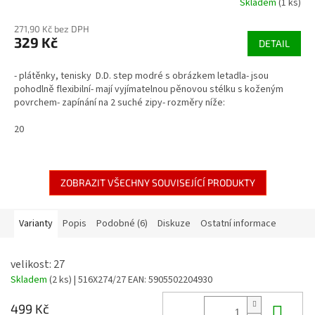
Skladem
(1 ks)
271,90 Kč bez DPH
329 Kč
DETAIL
- plátěnky, tenisky D.D. step modré s obrázkem letadla- jsou
pohodlně flexibilní- mají vyjímatelnou pěnovou stélku s koženým
povrchem- zapínání na 2 suché zipy- rozměry níže:
20
ZOBRAZIT VŠECHNY SOUVISEJÍCÍ PRODUKTY
Varianty
Popis
Podobné (6)
Diskuze
Ostatní informace
velikost: 27
Skladem
(2 ks)
| 516X274/27
EAN:
5905502204930
Do 
499 Kč