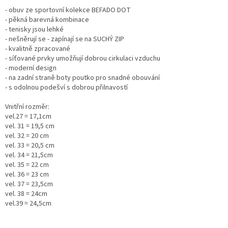
- obuv ze sportovní kolekce BEFADO DOT
- pěkná barevná kombinace
- tenisky jsou lehké
- nešněrují se - zapínají se na SUCHÝ ZIP
- kvalitně zpracované
- síťované prvky umožňují dobrou cirkulaci vzduchu
- moderní design
- na zadní straně boty poutko pro snadné obouvání
- s odolnou podešví s dobrou přilnavostí
Vnitřní rozměr:
vel.27 = 17,1cm
vel. 31 = 19,5 cm
vel. 32 = 20 cm
vel. 33 = 20,5 cm
vel. 34 = 21,5cm
vel. 35 = 22 cm
vel. 36 = 23 cm
vel. 37 = 23,5cm
vel. 38 = 24cm
vel.39 = 24,5cm