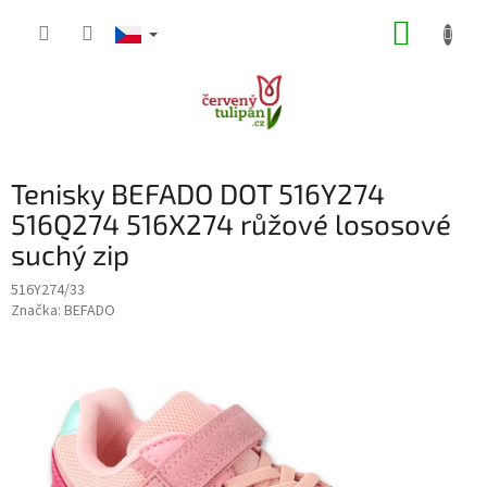
Přejít
NÁKUP
na
obsah
KOŠÍK
Tenisky BEFADO DOT 516Y274
516Q274 516X274 růžové lososové
suchý zip
516Y274/33
Značka:
BEFADO