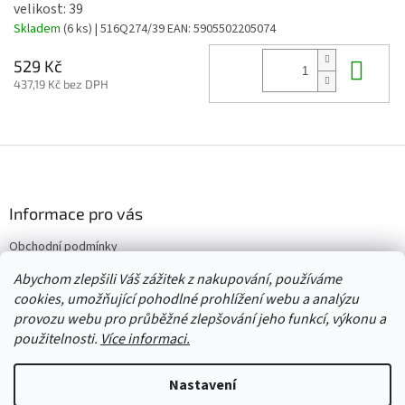
velikost: 39
Skladem
(6 ks)
| 516Q274/39
EAN:
5905502205074
Do 
529 Kč
437,19 Kč bez DPH
Z
á
p
a
Informace pro vás
t
Obchodní podmínky
í
Vrácení/výměna/reklamace
Abychom zlepšili Váš zážitek z nakupování, používáme
Velkoobchod
cookies, umožňující pohodlné prohlížení webu a analýzu
provozu webu pro průběžné zlepšování jeho funkcí, výkonu a
použitelnosti.
Více informaci.
Vytvořil Shoptet
Nastavení