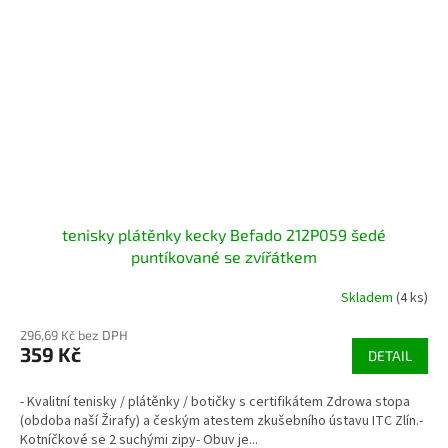
tenisky plátěnky kecky Befado 212P059 šedé
puntíkované se zvířátkem
Skladem
(4 ks)
296,69 Kč bez DPH
359 Kč
DETAIL
- Kvalitní tenisky / plátěnky / botičky s certifikátem Zdrowa stopa
(obdoba naší Žirafy) a českým atestem zkušebního ústavu ITC Zlín.-
Kotníčkové se 2 suchými zipy- Obuv je...