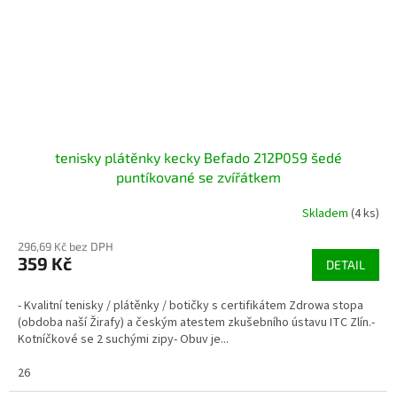
tenisky plátěnky kecky Befado 212P059 šedé
puntíkované se zvířátkem
Skladem
(4 ks)
296,69 Kč bez DPH
359 Kč
DETAIL
- Kvalitní tenisky / plátěnky / botičky s certifikátem Zdrowa stopa
(obdoba naší Žirafy) a českým atestem zkušebního ústavu ITC Zlín.-
Kotníčkové se 2 suchými zipy- Obuv je...
26