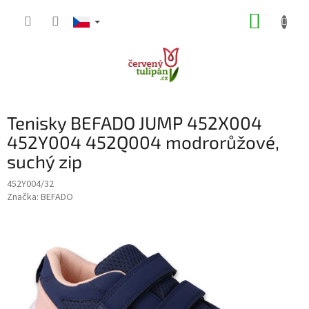
Přejít
NÁKUP
na
obsah
KOŠÍK
Tenisky BEFADO JUMP 452X004
452Y004 452Q004 modrorůžové,
suchý zip
452Y004/32
Značka:
BEFADO