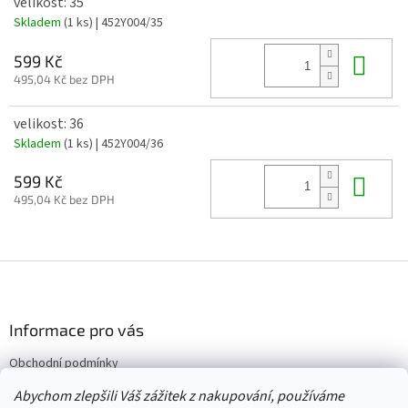
velikost: 35
Skladem
(1 ks)
| 452Y004/35
Do 
599 Kč
495,04 Kč bez DPH
velikost: 36
Skladem
(1 ks)
| 452Y004/36
Do 
599 Kč
495,04 Kč bez DPH
Z
á
p
a
Informace pro vás
t
Obchodní podmínky
í
Vrácení/výměna/reklamace
Abychom zlepšili Váš zážitek z nakupování, používáme