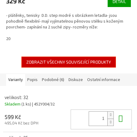
329 Kč
DETAIL
- plátěnky, tenisky D.D. step modré s obrázkem letadla- jsou
pohodlně flexibilní- mají vyjímatelnou pěnovou stélku s koženým
povrchem- zapínání na 2 suché zipy- rozměry níže:
20
ZOBRAZIT VŠECHNY SOUVISEJÍCÍ PRODUKTY
Varianty
Popis
Podobné (6)
Diskuze
Ostatní informace
velikost: 32
Skladem
(1 ks)
| 452Y004/32
Do 
599 Kč
495,04 Kč bez DPH