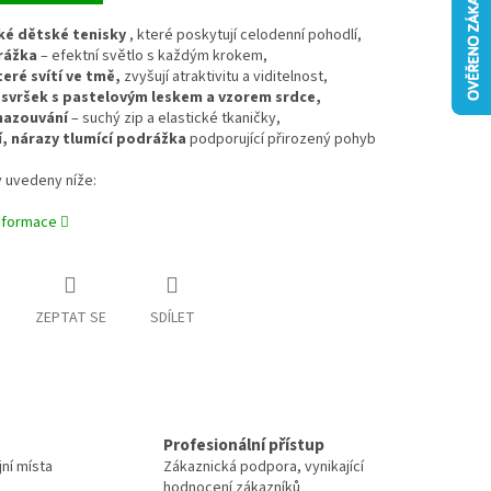
ké dětské tenisky
, které poskytují celodenní pohodlí,
rážka
– efektní světlo s každým krokem,
teré svítí ve tmě,
zvyšují atraktivitu a viditelnost,
 svršek s pastelovým leskem a vzorem srdce,
nazouvání
– suchý zip a elastické tkaničky,
ní, nárazy tlumící podrážka
podporující přirozený pohyb
 uvedeny níže:
informace
ZEPTAT SE
SDÍLET
Profesionální přístup
jní místa
Zákaznická podpora, vynikající
hodnocení zákazníků