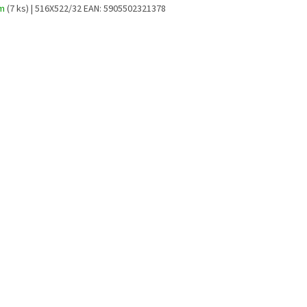
em
(7 ks)
| 516X522/32
EAN:
5905502321378