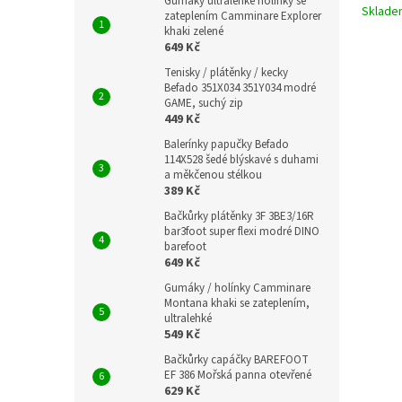
Gumáky ultralehké holínky se
Sklad
zateplením Camminare Explorer
khaki zelené
649 Kč
Tenisky / plátěnky / kecky
Befado 351X034 351Y034 modré
GAME, suchý zip
449 Kč
Balerínky papučky Befado
114X528 šedé blýskavé s duhami
a měkčenou stélkou
389 Kč
Bačkůrky plátěnky 3F 3BE3/16R
bar3foot super flexi modré DINO
barefoot
649 Kč
Gumáky / holínky Camminare
Montana khaki se zateplením,
ultralehké
549 Kč
Bačkůrky capáčky BAREFOOT
EF 386 Mořská panna otevřené
629 Kč