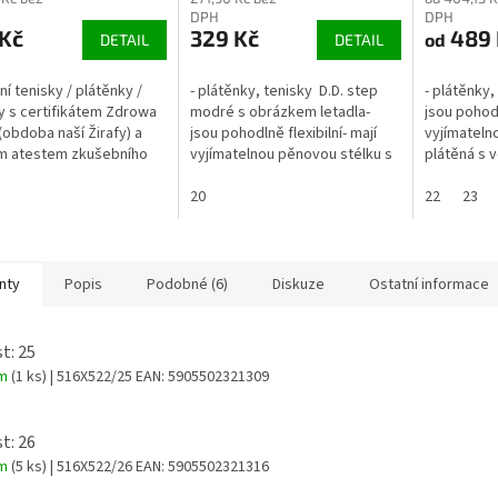
DPH
DPH
 Kč
329 Kč
489 
od
DETAIL
DETAIL
tní tenisky / plátěnky /
- plátěnky, tenisky D.D. step
- plátěnky,
y s certifikátem Zdrowa
modré s obrázkem letadla-
jsou pohodl
(obdoba naší Žirafy) a
jsou pohodlně flexibilní- mají
vyjímatelno
m atestem zkušebního
vyjímatelnou pěnovou stélku s
plátěná s
 ITC Zlín.- Kotníčkové se
koženým povrchem- zapínání
úpravou (w
ými zipy- Obuv je...
na 2 suché zipy- rozměry níže:
20
zapínání na 
22
23
nty
Popis
Podobné (6)
Diskuze
Ostatní informace
t: 25
em
(1 ks)
| 516X522/25
EAN:
5905502321309
t: 26
em
(5 ks)
| 516X522/26
EAN:
5905502321316