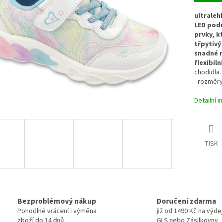
ultraleh
LED pod
prvky, k
třpytivý
snadné 
flexibil
chodidla.
- rozměry
Detailní 
TISK
Bezproblémový nákup
Doručení zdarma
Pohodlné vrácení i výměna
již od 1490 Kč na výde
zboží do 14 dnů
GLS nebo Zásilkovny