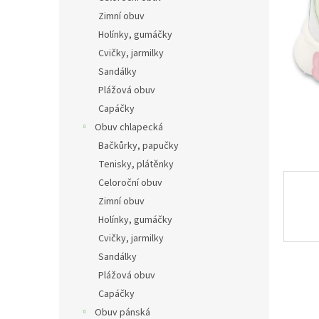
n
Zimní obuv
e
Holínky, gumáčky
l
Cvičky, jarmilky
Sandálky
Plážová obuv
Capáčky
Obuv chlapecká
Bačkůrky, papučky
Tenisky, plátěnky
Celoroční obuv
Zimní obuv
Holínky, gumáčky
Cvičky, jarmilky
Sandálky
Plážová obuv
Capáčky
Obuv pánská