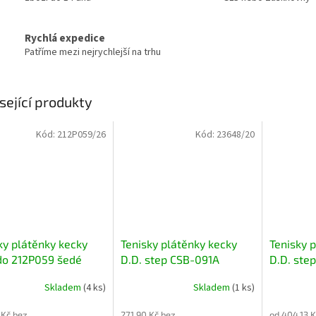
Rychlá expedice
Patříme mezi nejrychlejší na trhu
sející produkty
Kód:
212P059/26
Kód:
23648/20
ky plátěnky kecky
Tenisky plátěnky kecky
Tenisky 
do 212P059 šedé
D.D. step CSB-091A
D.D. ste
kované se zvířátkem
modré s letadlem
modré s 
Skladem
(4 ks)
Skladem
(1 ks)
 Kč bez
271,90 Kč bez
od 404,13 K