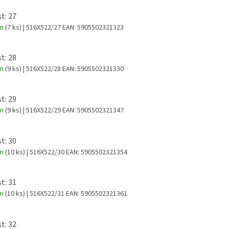
t: 27
em
(7 ks)
| 516X522/27
EAN:
5905502321323
t: 28
em
(9 ks)
| 516X522/28
EAN:
5905502321330
t: 29
em
(9 ks)
| 516X522/29
EAN:
5905502321347
t: 30
em
(10 ks)
| 516X522/30
EAN:
5905502321354
t: 31
em
(10 ks)
| 516X522/31
EAN:
5905502321361
t: 32