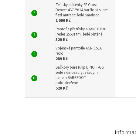
Tenisky plátěnky 3F Cross
Denver 4BC29/14 bar3foot super
flexi antracit šedé barefoot
1 090 Kč
Pantofle přezůvky ADANEX Per
Pedes 25581 tm. šedé plstěné
329 Kč
Vojenské pantofle AČR ČSLA
retro
289 Kč
Bačkory bareTulip DINO T-GG
šedé s dinosaury, s šedým
lemem BAREFOOT
polootevřené
520 Kč
Z
á
p
a
t
Informac
í