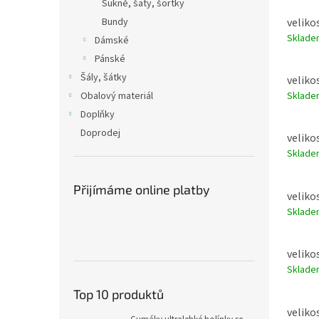
Sukně, šaty, šortky
velikos
Bundy
Sklad
Dámské
Pánské
Šály, šátky
velikos
Obalový materiál
Sklad
Doplňky
Doprodej
velikos
Sklad
Přijímáme online platby
velikos
Sklad
velikos
Sklad
Top 10 produktů
velikos