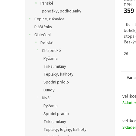
Pánské
DPH
359
ponožky, podkolenky
Čepice, rukavice
- Kvali
Pláštěnky
botičk
Oblečení
stopa 
český
Dětské
ústavu
Chlapecké
2 such
26
Pyžama
Trika, mikiny
Tepláky, kalhoty
Varia
Spodní prádlo
Bundy
velikos
Dívčí
Sklad
Pyžama
Spodní prádlo
velikos
Trika, mikiny
Sklad
Tepláky, legíny, kalhoty