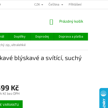
CZK
Čeština
CHOD
Přihlášení
NÁKUPNÍ
Prázdný košík
KOŠÍK
iál
Doplňky
Doprodej
Doprava a platba
Hodnocen
hý zip, ultralehké
avé blýskavé a svítící, suchý
599 Kč
4 Kč
bez DPH
E VARIANTU