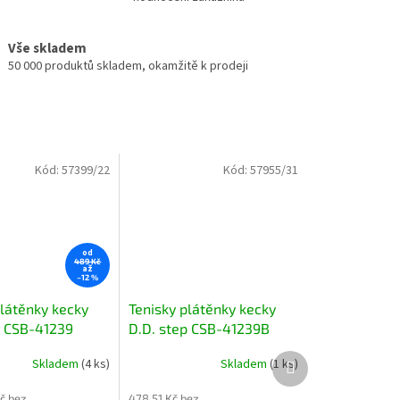
Vše skladem
50 000 produktů skladem, okamžitě k prodeji
Kód:
57399/22
Kód:
57955/31
od
489 Kč
až
–12 %
plátěnky kecky
Tenisky plátěnky kecky
p CSB-41239
D.D. step CSB-41239B
letadly
modré s letadly
Další
Skladem
(4 ks)
Skladem
(1 ks)
produkt
č bez
478,51 Kč bez