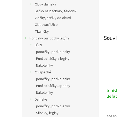
Obuv dámská
Sáčky na bačkory, tělocvik
Vložky, stélky do obuvi
Obouvací lžíce
Tkaničky
Souvi
Ponožky punčochy legíny
Dívčí
ponožky, podkolenky
Punčocháčky a legíny
Nákoleníky
Chlapecké
ponožky, podkolenky
Punčocháčky, spodky
tenis
Nákoleníky
Befa
Dámské
puntí
ponožky, podkolenky
Silonky, legíny
296,69