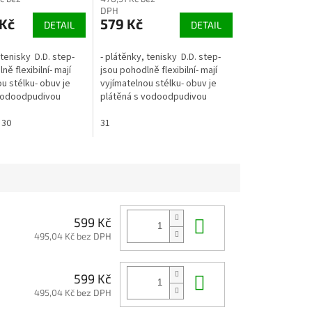
DPH
Kč
579 Kč
DETAIL
DETAIL
 tenisky D.D. step-
- plátěnky, tenisky D.D. step-
ně flexibilní- mají
jsou pohodlně flexibilní- mají
u stélku- obuv je
vyjímatelnou stélku- obuv je
 vodoodpudivou
plátěná s vodoodpudivou
ater repellence)-
úpravou (water repellence)-
2 suché zipy- lze...
30
zapínání na 2...
31
Do košíku
599 Kč
495,04 Kč bez DPH
Do košíku
599 Kč
495,04 Kč bez DPH