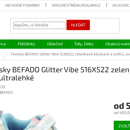
OBCHODNÍ PODMÍNKY
VRÁCENÍ/VÝMĚNA/REKLAMACE
VELKOOB
HLEDAT
vice
Pláštěnky
Oblečení
Šály, šátky
Obalový mater
Tenisky BEFADO Glitter Vibe 516X522 zelenkavé blýskavé a svítící, suc
sky BEFADO Glitter Vibe 516X522 zelenk
 ultralehké
/25
BEFADO
od
od
495,0
Měrná
ZVOLT
cena: