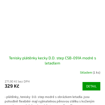
Tenisky plátěnky kecky D.D. step CSB-091A modré s
letadlem
Skladem
(1 ks)
271,90 Kč bez DPH
329 Kč
DETAIL
- plátěnky, tenisky D.D. step modré s obrázkem letadla- jsou
pohodlně flexibilní- mají vyjímatelnou pěnovou stélku s koženým