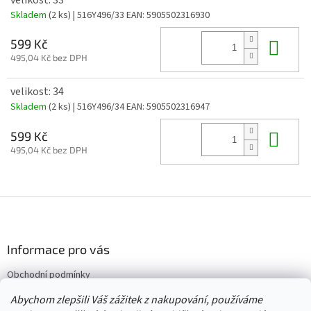
Skladem
(2 ks)
| 516Y496/33
EAN:
5905502316930
Do 
599 Kč
495,04 Kč bez DPH
velikost: 34
Skladem
(2 ks)
| 516Y496/34
EAN:
5905502316947
Do 
599 Kč
495,04 Kč bez DPH
Z
á
p
a
Informace pro vás
t
Obchodní podmínky
í
Vrácení/výměna/reklamace
Abychom zlepšili Váš zážitek z nakupování, používáme
Velkoobchod