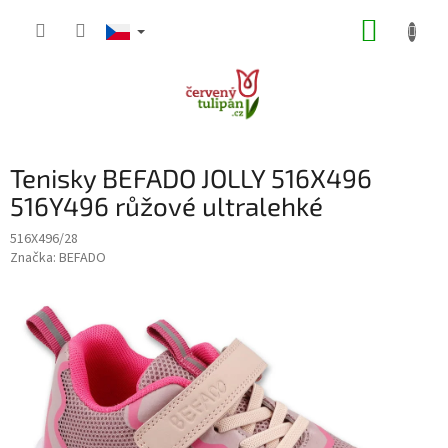
Přejít
NÁKUP
na
obsah
KOŠÍK
Tenisky BEFADO JOLLY 516X496
516Y496 růžové ultralehké
516X496/28
Značka:
BEFADO