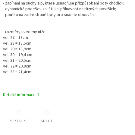
- zapínání na suchy zip, které usnadňuje přizpůsobení boty chodidlu;
- dynamická podešev zajišťující přilnavost na různých površích;
- poutko na zadní straně boty pro snadné obouvání
- rozměry uvedeny níže:
vel. 27 = 18cm
vel. 28 = 18,5cm
vel. 29 = 18,9cm
vel. 30 = 19,4 cm
vel. 31 = 20,5cm
vel. 32 = 20,8cm
vel. 33 = 21,4cm
Detailní informace
ZEPTAT SE
SDÍLET