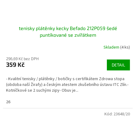
tenisky plátěnky kecky Befado 212P059 šedé
puntíkované se zvířátkem
Skladem
(4 ks)
296,69 Kč bez DPH
359 Kč
DETAIL
- Kvalitní tenisky / plátěnky / botičky s certifikátem Zdrowa stopa
(obdoba naší Žirafy) a českým atestem zkušebního ústavu ITC Zlín.-
Kotníčkové se 2 suchými zipy- Obuv je...
26
Kód:
23648/20