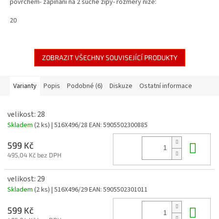
povrchem- zapínání na 2 suché zipy- rozměry níže:
20
ZOBRAZIT VŠECHNY SOUVISEJÍCÍ PRODUKTY
Varianty
Popis
Podobné (6)
Diskuze
Ostatní informace
velikost: 28
Skladem
(2 ks)
| 516X496/28
EAN:
5905502300885
Do 
599 Kč
495,04 Kč bez DPH
velikost: 29
Skladem
(2 ks)
| 516X496/29
EAN:
5905502301011
Do 
599 Kč