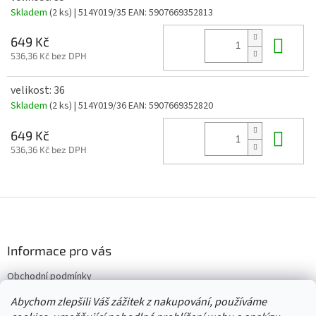
Skladem
(2 ks)
| 514Y019/35
EAN:
5907669352813
Do 
649 Kč
536,36 Kč bez DPH
velikost: 36
Skladem
(2 ks)
| 514Y019/36
EAN:
5907669352820
Do 
649 Kč
536,36 Kč bez DPH
Z
á
p
a
Informace pro vás
t
Obchodní podmínky
í
Vrácení/výměna/reklamace
Abychom zlepšili Váš zážitek z nakupování, používáme
Velkoobchod