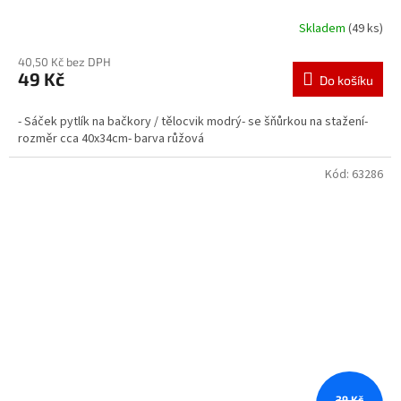
Skladem
(49 ks)
40,50 Kč bez DPH
49 Kč
Do košíku
- Sáček pytlík na bačkory / tělocvik modrý- se šňůrkou na stažení-
rozměr cca 40x34cm- barva růžová
Kód:
63286
39 Kč