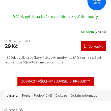
–25 %
Sáček pytlík na bačkory / tělocvik světle modrý
Skladem
(774 ks)
23,97 Kč bez DPH
29 Kč
Do košíku
- Sáček pytlík na bačkory / tělocvik modrý- se šňůrkou na stažení-
rozměr cca 40(v)x34(š)cm- barva modrá
ZOBRAZIT VŠECHNY SOUVISEJÍCÍ PRODUKTY
Varianty
Popis
Podobné (6)
Diskuze
Ostatní informace
velikost: 35