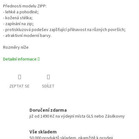
Přednosti modelu ZIPP:
- lehké a pohodlné;
- kožená stélka;
- zapínání na zip;
- protiskluzová podešev zajišťující přilnavost na různých površích;
- atraktivní moderní barvy.
Rozměry níže
Detailní informace
ZEPTAT SE
SDÍLET
Doručení zdarma
již od 1490 Kč na výdejní místa GLS nebo Zásilkovny
Vše skladem
50 000 produktů skladem, okamžitě k prodeji