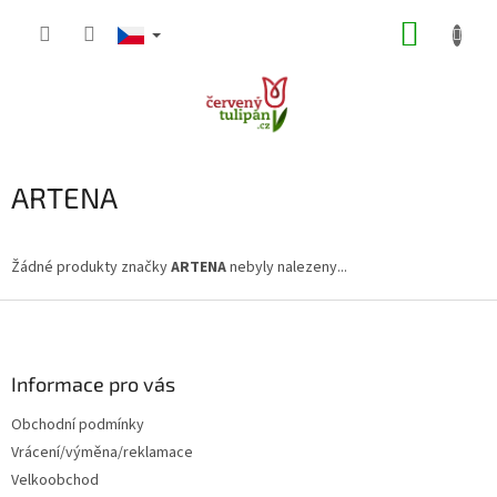
Přejít
NÁKUP
na
obsah
KOŠÍK
ARTENA
Žádné produkty značky
ARTENA
nebyly nalezeny...
Z
á
p
a
Informace pro vás
t
Obchodní podmínky
í
Vrácení/výměna/reklamace
Velkoobchod