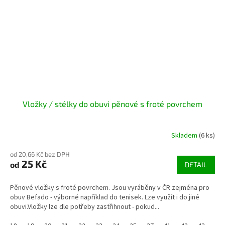
Vložky / stélky do obuvi pěnové s froté povrchem
Skladem
(6 ks)
od 20,66 Kč bez DPH
25 Kč
od
DETAIL
Pěnové vložky s froté povrchem. Jsou vyráběny v ČR zejména pro
obuv Befado - výborné například do tenisek. Lze využít i do jiné
obuvi.Vložky lze dle potřeby zastřihnout - pokud...