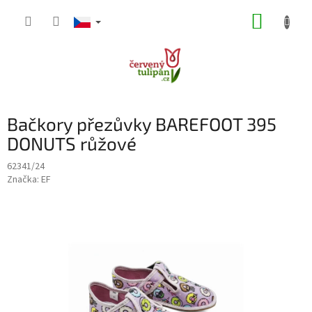
Přejít
NÁKUP
na
obsah
KOŠÍK
Bačkory přezůvky BAREFOOT 395
DONUTS růžové
62341/24
Značka:
EF