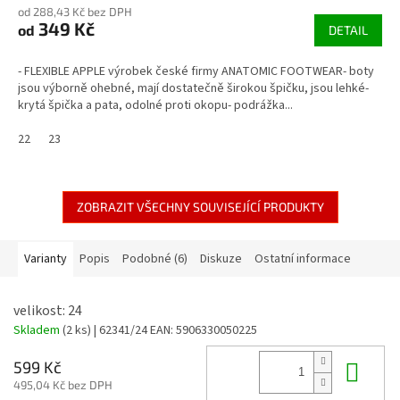
od 288,43 Kč bez DPH
349 Kč
od
DETAIL
- FLEXIBLE APPLE výrobek české firmy ANATOMIC FOOTWEAR- boty
jsou výborně ohebné, mají dostatečně širokou špičku, jsou lehké-
krytá špička a pata, odolné proti okopu- podrážka...
22
23
ZOBRAZIT VŠECHNY SOUVISEJÍCÍ PRODUKTY
Varianty
Popis
Podobné (6)
Diskuze
Ostatní informace
velikost: 24
Skladem
(2 ks)
| 62341/24
EAN:
5906330050225
Do 
599 Kč
495,04 Kč bez DPH