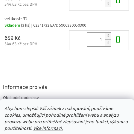
544,63 Kč bez DPH
velikost: 32
Skladem
(3 ks)
| 62341/32
EAN:
5906330050300
Do 
659 Kč
544,63 Kč bez DPH
Z
á
p
a
Informace pro vás
t
Obchodní podmínky
í
Vrácení/výměna/reklamace
Abychom zlepšili Váš zážitek z nakupování, používáme
Velkoobchod
cookies, umožňující pohodlné prohlížení webu a analýzu
provozu webu pro průběžné zlepšování jeho funkcí, výkonu a
použitelnosti.
Více informaci.