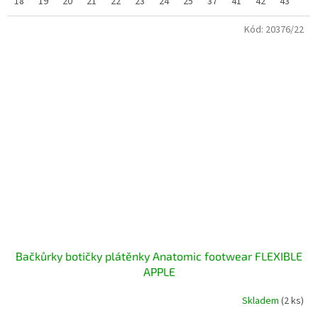
18
19
20
21
22
23
24
25
37
41
42
43
44/
Kód:
20376/22
Bačkůrky botičky plátěnky Anatomic footwear FLEXIBLE
APPLE
Skladem
(2 ks)