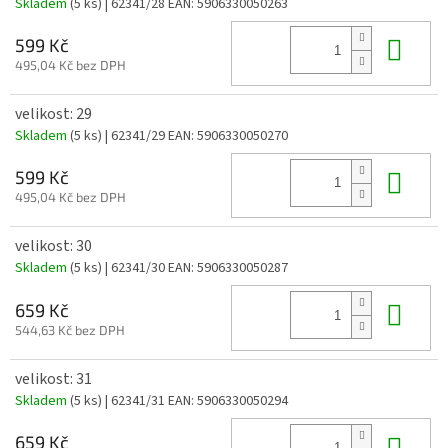
Skladem
(5 ks)
| 62341/28
EAN:
5906330050263
Do 
599 Kč
495,04 Kč bez DPH
velikost: 29
Skladem
(5 ks)
| 62341/29
EAN:
5906330050270
Do 
599 Kč
495,04 Kč bez DPH
velikost: 30
Skladem
(5 ks)
| 62341/30
EAN:
5906330050287
Do 
659 Kč
544,63 Kč bez DPH
velikost: 31
Skladem
(5 ks)
| 62341/31
EAN:
5906330050294
Do 
659 Kč