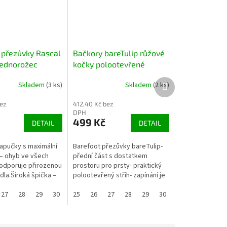
 přezůvky Rascal
Bačkory bareTulip růžové
jednorožec
kočky polootevřené
BAREFOOT
Další
Skladem
(3 ks)
Skladem
(2 ks)
produkt
bez
412,40 Kč bez
DPH
499 Kč
DETAIL
DETAIL
apučky s maximální
Barefoot přezůvky bareTulip-
u – ohyb ve všech
přední část s dostatkem
odporuje přirozenou
prostoru pro prsty- praktický
dla.Široká špička –
polootevřený střih- zapínání je
o prsty a správnou
na suchý zip- zpevněný opatek-
27
28
29
30
31
flexibilní podešev- nulový...
25
32
26
33
27
34
28
35
29
30
31
32