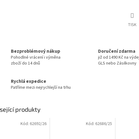
TISK
Bezproblémový nákup
Doručení zdarma
Pohodlné vrácení i výměna
již od 1490 Kč na výde
zboží do 14 dnů
GLS nebo Zásilkovny
Rychlá expedice
Patříme mezi nejrychlejší na trhu
sející produkty
Kód:
62692/26
Kód:
62686/25