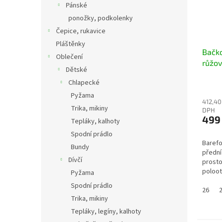
Pánské
ponožky, podkolenky
Čepice, rukavice
Pláštěnky
Bačko
Oblečení
růžov
Dětské
polo
Chlapecké
Pyžama
412,40
Trika, mikiny
DPH
499
Tepláky, kalhoty
Spodní prádlo
Barefo
Bundy
přední
Dívčí
prosto
poloot
Pyžama
na suc
Spodní prádlo
flexibi
26
Trika, mikiny
Tepláky, legíny, kalhoty