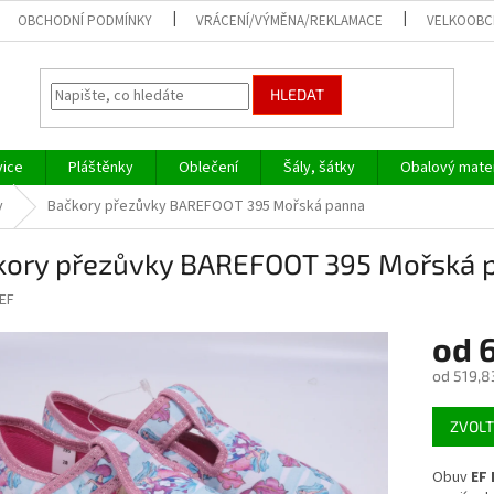
OBCHODNÍ PODMÍNKY
VRÁCENÍ/VÝMĚNA/REKLAMACE
VELKOOB
HLEDAT
vice
Pláštěnky
Oblečení
Šály, šátky
Obalový mater
y
Bačkory přezůvky BAREFOOT 395 Mořská panna
kory přezůvky BAREFOOT 395 Mořská 
EF
od
od
519,8
Měrná
ZVOLT
cena:
Obuv
EF