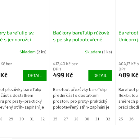
ry bareTulip sv.
Bačkory bareTulip růžové
Barefoot
é s jednorožci
s pejsky polootevřené
Unicorn 
otevřené BAREFOOT
BAREFOOT
Skladem
(2 ks)
Skladem
(3 ks)
 Kč bez
412,40 Kč bez
404,13 Kč 
DPH
DPH
 Kč
499 Kč
489 Kč
DETAIL
DETAIL
ot přezůvky bareTulip-
Barefoot přezůvky bareTulip-
Barefoot p
 část s dostatkem
přední část s dostatkem
flexibilito
ru pro prsty- praktický
prostoru pro prsty- praktický
směrech p
evřený střih- zapínání je
polootevřený střih- zapínání je
práci chodi
hý zip- zpevněný opatek-
na suchý zip- zpevněný opatek-
prostor pr
lní podešev- nulový...
28
29
30
31
32
flexibilní podešev- nulový...
25
27
28
30
31
32
aktivitu...
25
26