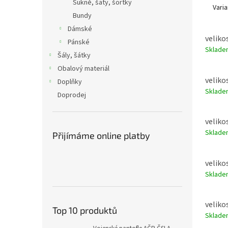
Sukně, šaty, šortky
Varia
Bundy
Dámské
velikos
Pánské
Sklad
Šály, šátky
Obalový materiál
velikos
Doplňky
Sklad
Doprodej
velikos
Sklad
Přijímáme online platby
velikos
Sklad
velikos
Top 10 produktů
Sklad