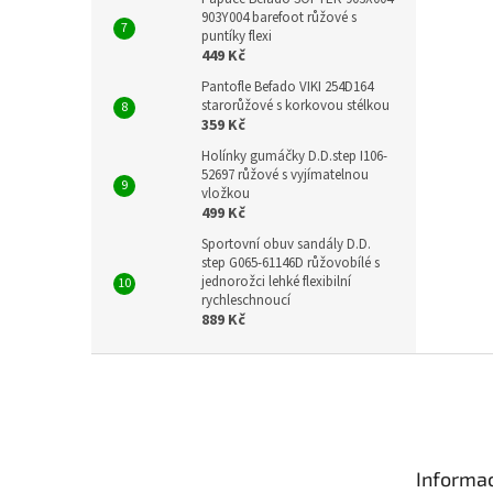
903Y004 barefoot růžové s
puntíky flexi
449 Kč
Pantofle Befado VIKI 254D164
starorůžové s korkovou stélkou
359 Kč
Holínky gumáčky D.D.step I106-
52697 růžové s vyjímatelnou
vložkou
499 Kč
Sportovní obuv sandály D.D.
step G065-61146D růžovobílé s
jednorožci lehké flexibilní
rychleschnoucí
889 Kč
Z
á
p
a
t
Informac
í