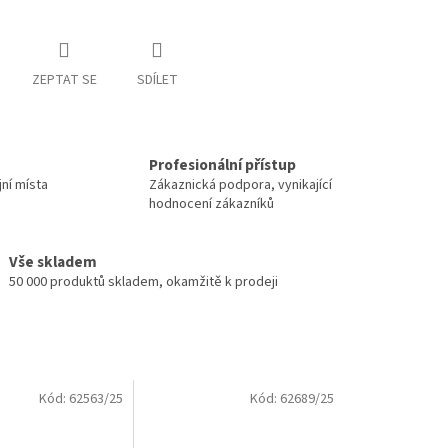
ZEPTAT SE
SDÍLET
Profesionální přístup
jní místa
Zákaznická podpora, vynikající
hodnocení zákazníků
Vše skladem
50 000 produktů skladem, okamžitě k prodeji
Kód:
62563/25
Kód:
62689/25