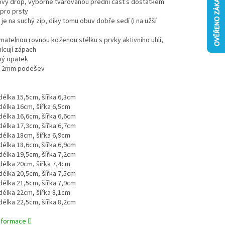
lový drop, výborně tvarovanou přední část s dostatkem
pro prsty
í je na suchý zip, díky tomu obuv dobře sedí (i na užší
jímatelnou rovnou koženou stélku s prvky aktivního uhlí,
lcují zápach
ný opatek
lní 2mm podešev
:
. délka 15,5cm, šířka 6,3cm
. délka 16cm, šířka 6,5cm
. délka 16,6cm, šířka 6,6cm
. délka 17,3cm, šířka 6,7cm
. délka 18cm, šířka 6,9cm
. délka 18,6cm, šířka 6,9cm
. délka 19,5cm, šířka 7,2cm
. délka 20cm, šířka 7,4cm
. délka 20,5cm, šířka 7,5cm
. délka 21,5cm, šířka 7,9cm
. délka 22cm, šířka 8,1cm
. délka 22,5cm, šířka 8,2cm
informace