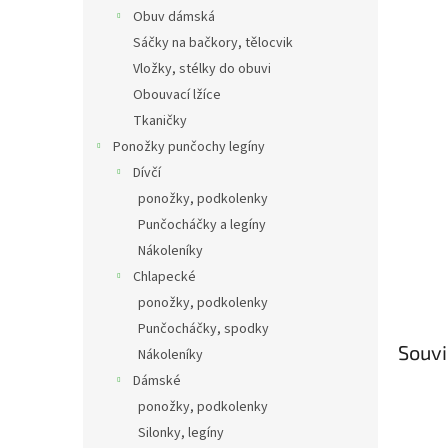
Obuv dámská
Sáčky na bačkory, tělocvik
Vložky, stélky do obuvi
Obouvací lžíce
Tkaničky
Ponožky punčochy legíny
Dívčí
ponožky, podkolenky
Punčocháčky a legíny
Nákoleníky
Chlapecké
ponožky, podkolenky
Punčocháčky, spodky
Souvi
Nákoleníky
Dámské
ponožky, podkolenky
Silonky, legíny