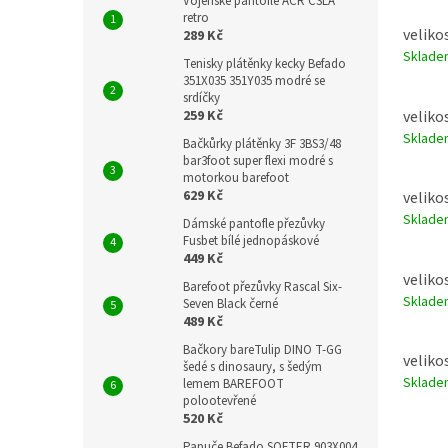
Vojenské pantofle AČR ČSLA
retro
velikos
289 Kč
Sklad
Tenisky plátěnky kecky Befado
351X035 351Y035 modré se
srdíčky
velikos
259 Kč
Sklad
Bačkůrky plátěnky 3F 3BS3/48
bar3foot super flexi modré s
motorkou barefoot
629 Kč
velikos
Sklad
Dámské pantofle přezůvky
Fusbet bílé jednopáskové
449 Kč
velikos
Barefoot přezůvky Rascal Six-
Sklad
Seven Black černé
489 Kč
Bačkory bareTulip DINO T-GG
velikos
šedé s dinosaury, s šedým
Sklad
lemem BAREFOOT
polootevřené
520 Kč
Papuče Befado SOFTER 903X004