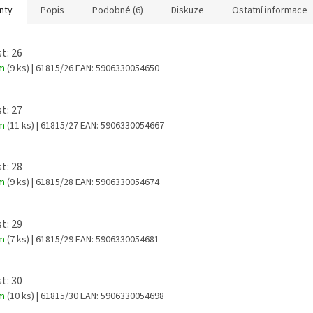
nty
Popis
Podobné (6)
Diskuze
Ostatní informace
t: 26
em
(9 ks)
| 61815/26
EAN:
5906330054650
t: 27
em
(11 ks)
| 61815/27
EAN:
5906330054667
t: 28
em
(9 ks)
| 61815/28
EAN:
5906330054674
t: 29
em
(7 ks)
| 61815/29
EAN:
5906330054681
t: 30
em
(10 ks)
| 61815/30
EAN:
5906330054698