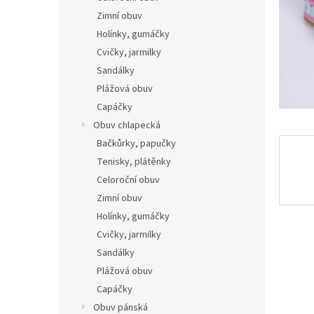
n
Zimní obuv
e
Holínky, gumáčky
l
Cvičky, jarmilky
Sandálky
Plážová obuv
Capáčky
Obuv chlapecká
Bačkůrky, papučky
Tenisky, plátěnky
Celoroční obuv
Zimní obuv
Holínky, gumáčky
Cvičky, jarmilky
Sandálky
Plážová obuv
Capáčky
Obuv pánská