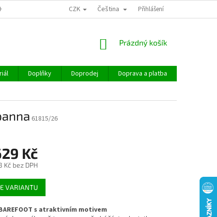
CZK
Čeština
CHOD
Přihlášení
NÁKUPNÍ
Prázdný košík
KOŠÍK
iál
Doplňky
Doprodej
Doprava a platba
Hodnocen
panna
61815/26
629 Kč
3 Kč
bez DPH
E VARIANTU
BAREFOOT s atraktivním motivem