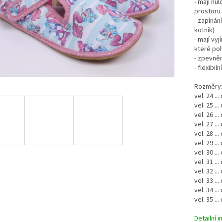
- mají nu
prostoru 
- zapínán
kotník)
- mají vy
které poh
- zpevně
- flexibi
Rozměry
vel. 24 ..
vel. 25 ..
vel. 26 ..
vel. 27 ..
vel. 28 ..
vel. 29 ..
vel. 30 ..
vel. 31 ..
vel. 32 ..
vel. 33 ..
vel. 34 ..
vel. 35 ..
Detailní 