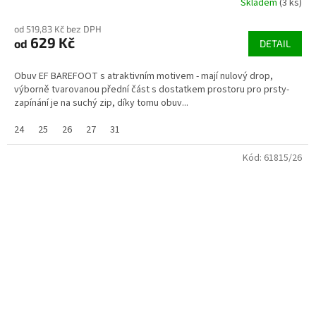
Skladem
(3 ks)
od 519,83 Kč bez DPH
629 Kč
od
DETAIL
Obuv EF BAREFOOT s atraktivním motivem - mají nulový drop,
výborně tvarovanou přední část s dostatkem prostoru pro prsty-
zapínání je na suchý zip, díky tomu obuv...
24
25
26
27
31
Kód:
61815/26