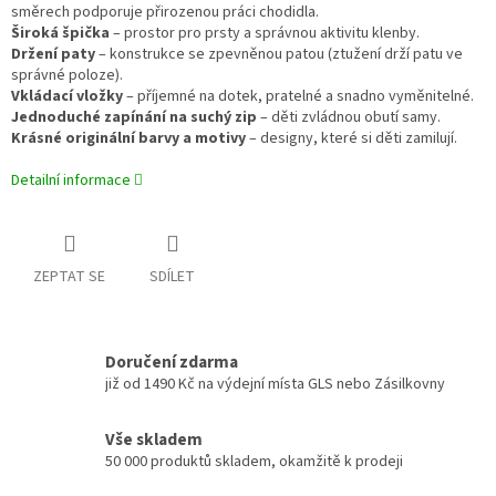
směrech podporuje přirozenou práci chodidla.
Široká špička
– prostor pro prsty a správnou aktivitu klenby.
Držení paty
– konstrukce se zpevněnou patou (ztužení drží patu ve
správné poloze).
Vkládací vložky
– příjemné na dotek, pratelné a snadno vyměnitelné.
Jednoduché zapínání na suchý zip
– děti zvládnou obutí samy.
Krásné originální barvy a motivy
– designy, které si děti zamilují.
Detailní informace
ZEPTAT SE
SDÍLET
Doručení zdarma
již od 1490 Kč na výdejní místa GLS nebo Zásilkovny
Vše skladem
50 000 produktů skladem, okamžitě k prodeji