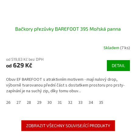
Bačkory přezůvky BAREFOOT 395 Mořská panna
Skladem
(7 ks)
od 519,83 Kč bez DPH
629 Kč
od
DETAIL
Obuv EF BAREFOOT s atraktivním motivem - mají nulový drop,
výborně tvarovanou přední část s dostatkem prostoru pro prsty-
zapínání je na suchý zip, díky tomu obuv...
26
27
28
29
30
31
32
33
34
35
ZOBRAZIT VŠECHNY SOUVISEJÍCÍ PRODUKTY