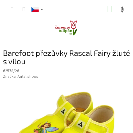
Přejít
NÁKUP
na
obsah
KOŠÍK
Barefoot přezůvky Rascal Fairy žluté
s vílou
62578/26
Značka:
Antal shoes