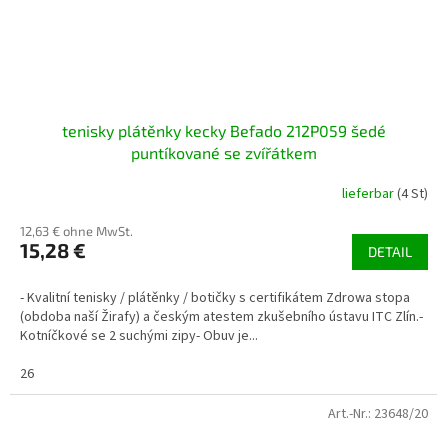
tenisky plátěnky kecky Befado 212P059 šedé
puntíkované se zvířátkem
lieferbar
(4 St)
12,63 € ohne MwSt.
15,28 €
DETAIL
- Kvalitní tenisky / plátěnky / botičky s certifikátem Zdrowa stopa
(obdoba naší Žirafy) a českým atestem zkušebního ústavu ITC Zlín.-
Kotníčkové se 2 suchými zipy- Obuv je...
26
Art.-Nr.:
23648/20