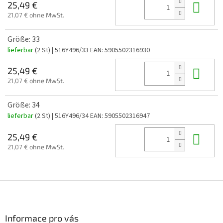
In 
25,49 €
21,07 € ohne MwSt.
Größe: 33
lieferbar
(2 St)
| 516Y496/33
EAN:
5905502316930
In 
25,49 €
21,07 € ohne MwSt.
Größe: 34
lieferbar
(2 St)
| 516Y496/34
EAN:
5905502316947
In 
25,49 €
21,07 € ohne MwSt.
F
u
ß
z
Informace pro vás