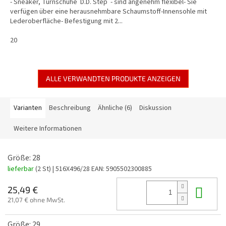
- Sneaker, Turnschuhe D.D. Step - sind angenehm flexibel- Sie
verfügen über eine herausnehmbare Schaumstoff-Innensohle mit
Lederoberfläche- Befestigung mit 2...
20
ALLE VERWANDTEN PRODUKTE ANZEIGEN
Varianten
Beschreibung
Ähnliche (6)
Diskussion
Weitere Informationen
Größe: 28
lieferbar
(2 St)
| 516X496/28
EAN:
5905502300885
In 
25,49 €
21,07 € ohne MwSt.
Größe: 29