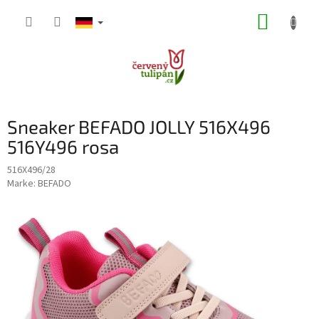
Zum
WARE
Inhalt
springen
Sneaker BEFADO JOLLY 516X496
516Y496 rosa
516X496/28
Marke:
BEFADO