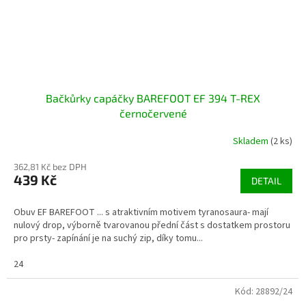
Bačkůrky capáčky BAREFOOT EF 394 T-REX
černočervené
Skladem
(2 ks)
362,81 Kč bez DPH
439 Kč
DETAIL
Obuv EF BAREFOOT ... s atraktivním motivem tyranosaura- mají
nulový drop, výborně tvarovanou přední část s dostatkem prostoru
pro prsty- zapínání je na suchý zip, díky tomu...
24
Kód:
28892/24