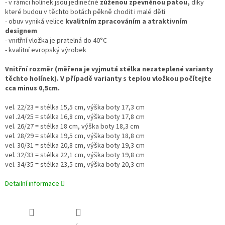
- v rámci holínek jsou jedinečné
zúženou zpevněnou patou,
díky
které budou v těchto botách pěkně chodit i malé děti
- obuv vyniká velice
kvalitním zpracováním a atraktivním
designem
- vnitřní vložka je pratelná do 40°C
- kvalitní evropský výrobek
Vnitřní rozměr (měřena je vyjmutá stélka nezateplené varianty
těchto holínek). V případě varianty s teplou vložkou počítejte
cca minus 0,5cm.
vel. 22/23 = stélka 15,5 cm, výška boty 17,3 cm
vel .24/25 = stélka 16,8 cm, výška boty 17,8 cm
vel. 26/27 = stélka 18 cm, výška boty 18,3 cm
vel. 28/29 = stélka 19,5 cm, výška boty 18,8 cm
vel. 30/31 = stélka 20,8 cm, výška boty 19,3 cm
vel. 32/33 = stélka 22,1 cm, výška boty 19,8 cm
vel. 34/35 = stélka 23,5 cm, výška boty 20,3 cm
Detailní informace