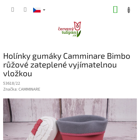
Přejít
NÁKUP
na
obsah
KOŠÍK
Holínky gumáky Camminare Bimbo
růžové zateplené vyjímatelnou
vložkou
53618/22
Značka:
CAMMINARE