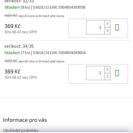
velikost: 32/33
Skladem
(9 ks)
| 53618/32
EAN:
5904804389598
469 Kč
Do 
369 Kč
304,96 Kč bez DPH
velikost: 34/35
Skladem
(7 ks)
| 53618/34
EAN:
5904804389604
469 Kč
Do 
369 Kč
304,96 Kč bez DPH
Z
á
p
a
Informace pro vás
t
Obchodní podmínky
í