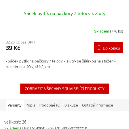
Sáček pytlík na bačkory / tělocvik žlutý
Skladem
(776 ks)
32,23 Kč bez DPH
39 Kč
Do košíku
- Sáček pytlík na bačkory / tělocvik žlutý- se šňůrkou na stažení-
rozměr cca 40(v)x34(š)cm
ZOBRAZIT VŠECHNY SOUVISEJÍCÍ PRODUKTY
Varianty
Popis
Podobné (6)
Diskuze
Ostatní informace
velikost: 26
Skladem
(1 ks)
| 514X041/26
EAN:
5905502292210