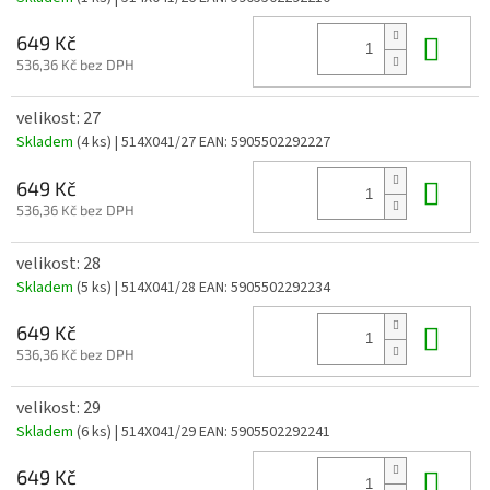
Do 
649 Kč
536,36 Kč bez DPH
velikost: 27
Skladem
(4 ks)
| 514X041/27
EAN:
5905502292227
Do 
649 Kč
536,36 Kč bez DPH
velikost: 28
Skladem
(5 ks)
| 514X041/28
EAN:
5905502292234
Do 
649 Kč
536,36 Kč bez DPH
velikost: 29
Skladem
(6 ks)
| 514X041/29
EAN:
5905502292241
Do 
649 Kč