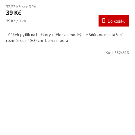
32,23 Kč bez DPH
39 Kč
Měrná
39 Kč / 1 ks
Do košíku
cena:
- Sáček pytlík na bačkory / tělocvik modrý- se šňůrkou na stažení-
rozměr cca 40x34cm- barva modrá
Kód:
882/S13