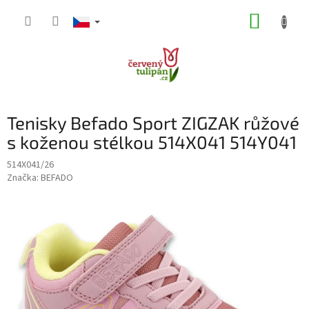
Přejít
NÁKUP
na
obsah
KOŠÍK
Tenisky Befado Sport ZIGZAK růžové
s koženou stélkou 514X041 514Y041
514X041/26
Značka:
BEFADO